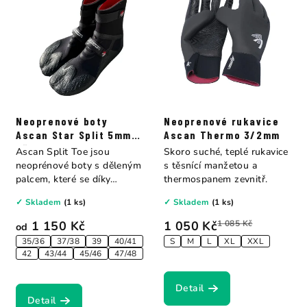
Neoprenové boty
Neoprenové rukavice
Ascan Star Split 5mm s
Ascan Thermo 3/2mm
děleným palcem
Ascan Split Toe jsou
Skoro suché, teplé rukavice
neoprénové boty s děleným
s těsnící manžetou a
palcem, které se díky
thermospanem zevnitř.
svému...
✓ Skladem
(1 ks)
✓ Skladem
(1 ks)
1 150 Kč
1 050 Kč
1 085 Kč
od
35/36
37/38
39
40/41
S
M
L
XL
XXL
42
43/44
45/46
47/48
Detail
Detail