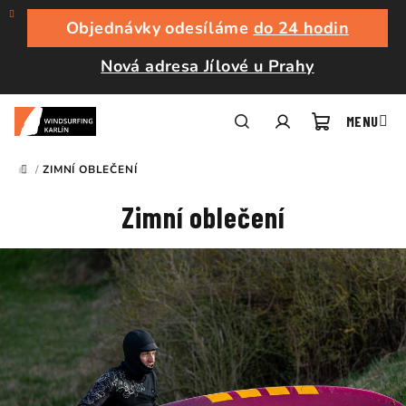
Přejít
na
Objednávky odesíláme
do 24 hodin
obsah
Nová adresa Jílové u Prahy
Nákupní
Hledat
Přihlášení
/
ZIMNÍ OBLEČENÍ
DOMŮ
košík
Zimní oblečení