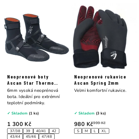
Neoprenové boty
Neoprenové rukavice
Ascan Star Thermo
Ascan Spring 2mm
6mm
6mm vysoká neoprénová
Velmi komfortní rukavice.
bota. Ideální pro extrémní
teplotní podmínky.
✓ Skladem
(1 ks)
✓ Skladem
(3 ks)
1 300 Kč
980 Kč
999 Kč
37/38
39
40/41
42
S
M
L
XL
43/44
45/46
47/48