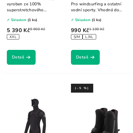
vyroben ze 100%
Pro windsurfing a ostatní
superstretchového
vodní sporty. Vhodná do
neoprenu z vápence, v...
chladného počasí.
✓ Skladem
(1 ks)
✓ Skladem
(1 ks)
5 390 Kč
9 900 Kč
990 Kč
1 100 Kč
XXL
S/M
L/XL
Detail
Detail
(–5 %)