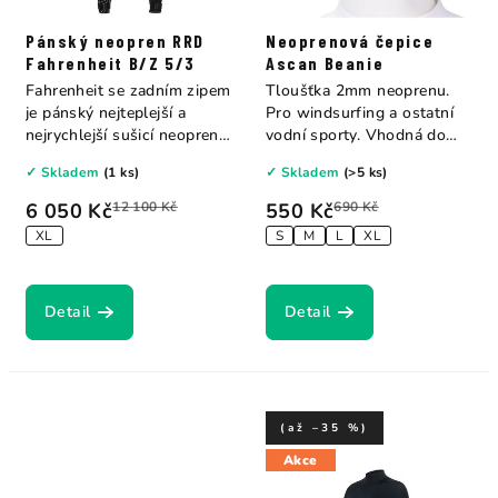
Pánský neopren RRD
Neoprenová čepice
Fahrenheit B/Z 5/3
Ascan Beanie
Fahrenheit se zadním zipem
Tloušťka 2mm neoprenu.
je pánský nejteplejší a
Pro windsurfing a ostatní
nejrychlejší sušicí neopren v
vodní sporty. Vhodná do
našem...
chladného...
✓ Skladem
(1 ks)
✓ Skladem
(>5 ks)
6 050 Kč
12 100 Kč
550 Kč
690 Kč
XL
S
M
L
XL
Detail
Detail
(až –35 %)
Akce