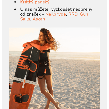
Krátký pánský
U nás můžete vyzkoušet neopreny
od značek -
Neilpryde
,
RRD
,
Gun
Sails
,
Ascan