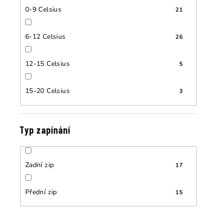
0-9 Celsius
21
6-12 Celsius
26
12-15 Celsius
5
15-20 Celsius
3
Typ zapínání
Zadní zip
17
Přední zip
15