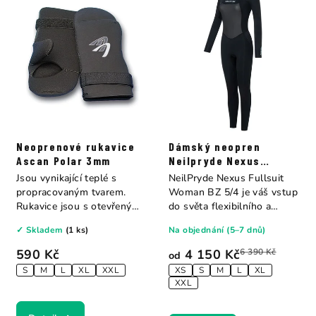
Neoprenové rukavice
Dámský neopren
Ascan Polar 3mm
Neilpryde Nexus
Fullsuit B/Z 5/4
Jsou vynikající teplé s
NeilPryde Nexus Fullsuit
propracovaným tvarem.
Woman BZ 5/4 je váš vstup
Rukavice jsou s otevřenými
do světa flexibilního a
dlaněmi pro...
pohodlného...
✓ Skladem
(1 ks)
Na objednání (5–7 dnů)
590 Kč
4 150 Kč
6 390 Kč
od
S
M
L
XL
XXL
XS
S
M
L
XL
XXL