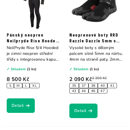
Pánský neopren
Neoprenové boty RRD
Neilpryde Rise Hooded
Razzle Dazzle 5mm s
F/Z 5/4
děleným palcem
NeilPryde Rise 5/4 Hooded
Vysoké boty s děleným
je zimní neopren střední
palcem silné 5mm na nártu,
třídy s integrovanou kapucí,
4mm na straně paty, 2mm
ideální...
na podrážce....
✓ Skladem
(1 ks)
✓ Skladem
(1 ks)
8 500 Kč
2 090 Kč
2 200 Kč
S
M
L
XL
35
37
38
40
41
43
44
46
47
Detail
Detail