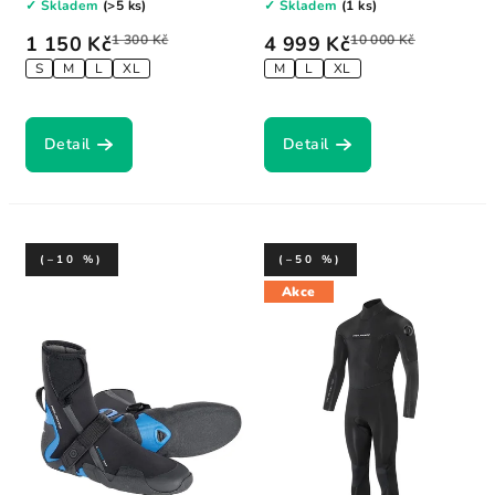
✓ Skladem
(>5 ks)
✓ Skladem
(1 ks)
1 150 Kč
1 300 Kč
4 999 Kč
10 000 Kč
S
M
L
XL
M
L
XL
Detail
Detail
(–10 %)
(–50 %)
Akce