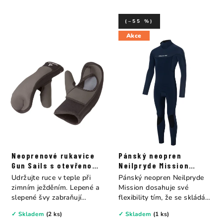
(–55 %)
Akce
Neoprenové rukavice
Pánský neopren
Gun Sails s otevřenou
Neilpryde Mission
dlaní
Fullsuit B/Z 5/4
Udržujte ruce v teple při
Pánský neopren Neilpryde
zimním ježděním. Lepené a
Mission dosahuje své
slepené švy zabraňují
flexibility tím, že se skládá
pronikání...
z...
✓ Skladem
(2 ks)
✓ Skladem
(1 ks)