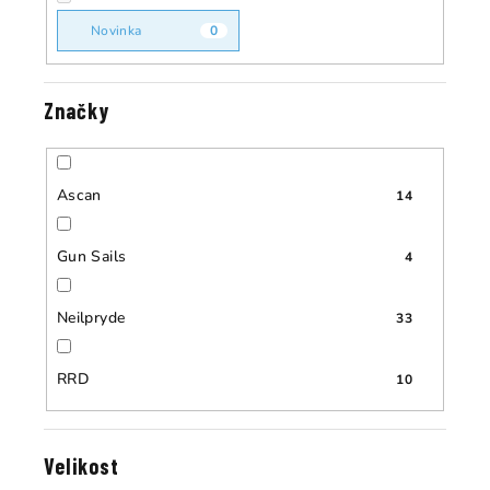
k
k
t
Novinka
0
t
ů
ů
Značky
Ascan
14
Gun Sails
4
Neilpryde
33
RRD
10
Velikost