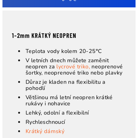
p
i
s
u
1-2mm KRÁTKÝ NEOPREN
Teplota vody kolem 20-25
°
C
V letních dnech můžete zaměnit
neopren za
lycrové triko,
neoprenové
šortky, neoprenové triko nebo plavky
Důraz je kladen na flexibilitu a
pohodlí
Většinou má letní neopren krátké
rukávy i nohavice
Lehký, odolní a flexibilní
Rychleschnoucí
Krátký dámský