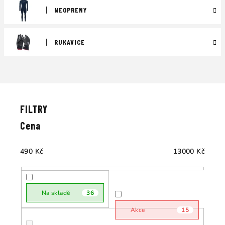
NEOPRENY
RUKAVICE
Ř
a
V
z
ý
e
p
Cena
n
i
í
s
490
Kč
13000
Kč
p
p
r
r
o
o
Na skladě
36
d
d
u
Akce
15
u