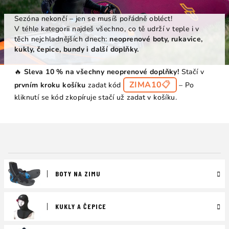
Sezóna nekončí – jen se musíš pořádně obléct!
V téhle kategorii najdeš všechno, co tě udrží v teple i v
těch nejchladnějších dnech:
neoprenové boty, rukavice,
kukly, čepice, bundy i další doplňky.
🔥
Sleva 10 % na všechny neoprenové doplňky!
Stačí v
ZIMA10
📋
prvním kroku košíku
zadat kód
– Po
kliknutí se kód zkopíruje stačí už zadat v košíku.
BOTY NA ZIMU
KUKLY A ČEPICE