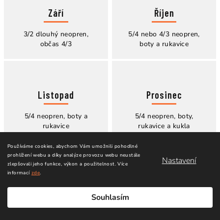
Září
Říjen
3/2 dlouhý neopren,
5/4 nebo 4/3 neopren,
občas 4/3
boty a rukavice
Listopad
Prosinec
5/4 neopren, boty a
5/4 neopren, boty,
rukavice
rukavice a kukla
Používáme cookies, abychom Vám umožnili pohodlné
prohlížení webu a díky analýze provozu webu neustále
Nastavení
zlepšovali jeho funkce, výkon a použitelnost.
Více
informací
zde
.
Souhlasím