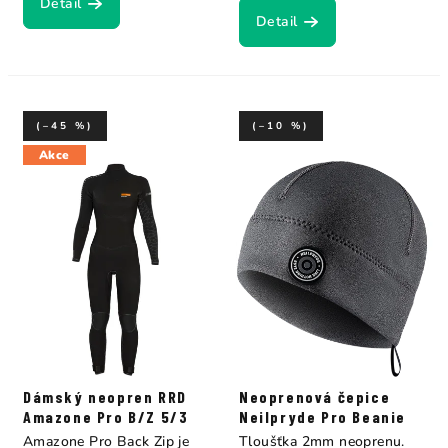
Detail
Detail
(–45 %)
(–10 %)
Akce
Dámský neopren RRD
Neoprenová čepice
Amazone Pro B/Z 5/3
Neilpryde Pro Beanie
Amazone Pro Back Zip je
Tloušťka 2mm neoprenu.