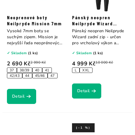
Neoprenové boty
Pánský neopren
Neilpryde Mission 7mm
Neilpryde Wizard
Fullsuit B/Z 5/4
Vysoké 7mm boty se
Pánský neopren Neilpryde
suchým zipem. Mission je
Wizard zadní zip - určen
nejvyšší řada neoprénových
pro vrcholový výkon a
bot od...
vyrobený z...
✓ Skladem
(1 ks)
✓ Skladem
(1 ks)
2 690 Kč
2 990 Kč
4 999 Kč
10 000 Kč
37
38/39
40
41
L
XXL
42/43
44
45/46
47
Detail
Detail
(–1 %)