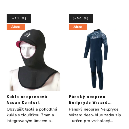
(–11 %)
(–50 %)
Akce
Akce
Kukla neoprenová
Pánský neopren
Ascan Comfort
Neilpryde Wizard
Fullsuit B/Z 5/4
Obzvlášť teplá a pohodlná
Pánský neopren Neilpryde
kukla s tloušťkou 3mm a
Wizard deep-blue zadní zip
integrovaným límcem a
- určen pro vrcholový
kšiltem....
výkon a...