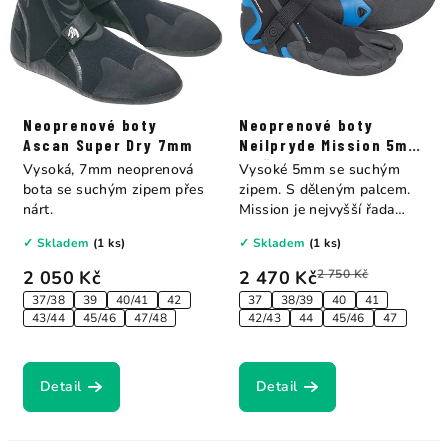
Neoprenové boty
Neoprenové boty
Ascan Super Dry 7mm
Neilpryde Mission 5mm
s děleným palcem
Vysoká, 7mm neoprenová
Vysoké 5mm se suchým
bota se suchým zipem přes
zipem. S děleným palcem.
nárt.
Mission je nejvyšší řada
neoprénových bot...
✓ Skladem
(1 ks)
✓ Skladem
(1 ks)
2 050 Kč
2 470 Kč
2 750 Kč
37/38
39
40/41
42
37
38/39
40
41
43/44
45/46
47/48
42/43
44
45/46
47
Detail
Detail