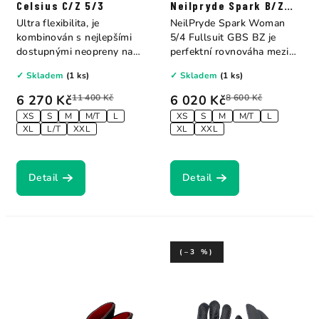
Celsius C/Z 5/3
Neilpryde Spark B/Z
5/4
Ultra flexibilita, je
NeilPryde Spark Woman
kombinován s nejlepšími
5/4 Fullsuit GBS BZ je
dostupnými neopreny na
perfektní rovnováha mezi
trhu. Plně...
výkonem a cenou...
✓ Skladem
(1 ks)
✓ Skladem
(1 ks)
6 270 Kč
11 400 Kč
6 020 Kč
8 600 Kč
XS
S
M
M/T
L
XS
S
M
M/T
L
XL
L/T
XXL
XL
XXL
Detail
Detail
(–3 %)