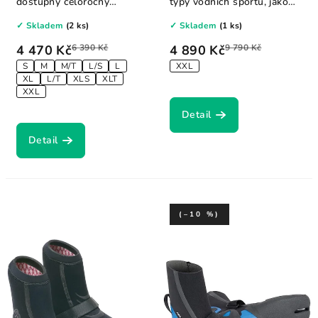
dostupný celoročný
typy vodních sportů, jako
neopren s vysokou...
je...
✓ Skladem
(2 ks)
✓ Skladem
(1 ks)
4 470 Kč
6 390 Kč
4 890 Kč
9 790 Kč
S
M
M/T
L/S
L
XXL
XL
L/T
XLS
XLT
XXL
Detail
Detail
(–10 %)