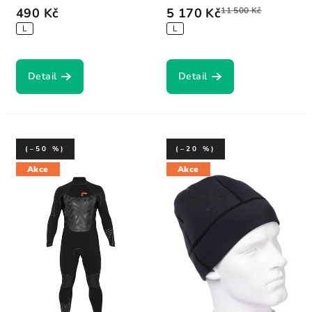
490 Kč
5 170 Kč
11 500 Kč
L
L
Detail
Detail
(–50 %)
(–20 %)
Akce
Akce