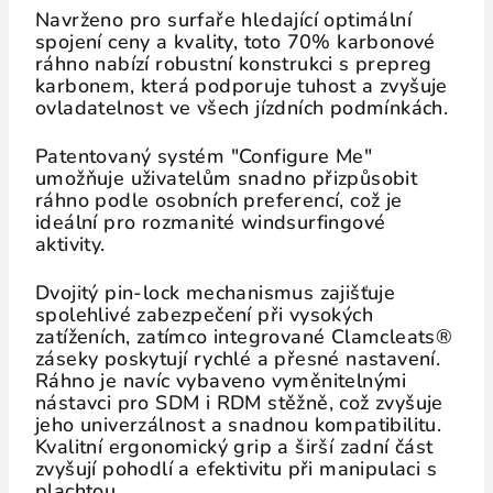
Navrženo pro surfaře hledající optimální
spojení ceny a kvality, toto 70% karbonové
ráhno nabízí robustní konstrukci s prepreg
karbonem, která podporuje tuhost a zvyšuje
ovladatelnost ve všech jízdních podmínkách.
Patentovaný systém "Configure Me"
umožňuje uživatelům snadno přizpůsobit
ráhno podle osobních preferencí, což je
ideální pro rozmanité windsurfingové
aktivity.
Dvojitý pin-lock mechanismus zajišťuje
spolehlivé zabezpečení při vysokých
zatíženích, zatímco integrované Clamcleats®
záseky poskytují rychlé a přesné nastavení.
Ráhno je navíc vybaveno vyměnitelnými
nástavci pro SDM i RDM stěžně, což zvyšuje
jeho univerzálnost a snadnou kompatibilitu.
Kvalitní ergonomický grip a širší zadní část
zvyšují pohodlí a efektivitu při manipulaci s
plachtou.