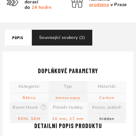
dorazí
prodejna
v Praze
do
24 hodin
Související soubory (1)
POPIS
DOPLŇKOVÉ PARAMETRY
Kategorie
:
Typ
:
Materiál
:
Ráhna
monocoque
Carbon
?
Boom Head
:
Průměr trubky
:
#sizes_table#
:
RDM
,
SDM
26 mm
,
27 mm
hidden
DETAILNÍ POPIS PRODUKTU