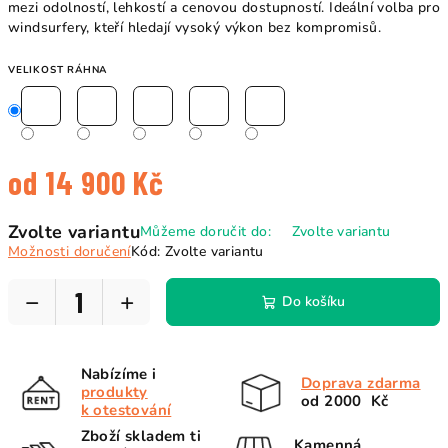
mezi odolností, lehkostí a cenovou dostupností. Ideální volba pro
windsurfery, kteří hledají vysoký výkon bez kompromisů.
VELIKOST RÁHNA
od
14 900 Kč
Měrná
Zvolte variantu
Můžeme doručit do:
Zvolte variantu
cena:
Možnosti doručení
Kód:
Zvolte variantu
−
+
Do košíku
Nabízíme i
Doprava zdarma
produkty
od 2000 Kč
k otestování
Zboží skladem ti
Kamenná