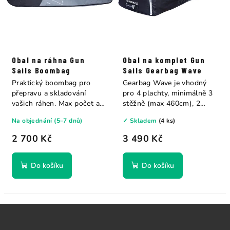
Obal na ráhna Gun
Obal na komplet Gun
Sails Boombag
Sails Gearbag Wave
Praktický boombag pro
Gearbag Wave je vhodný
přepravu a skladování
pro 4 plachty, minimálně 3
vašich ráhen. Max počet až
stěžně (max 460cm), 2
5 kusu.
ráhna plus...
Na objednání (5–7 dnů)
✓ Skladem
(4 ks)
2 700 Kč
3 490 Kč
Do košíku
Do košíku
Z
á