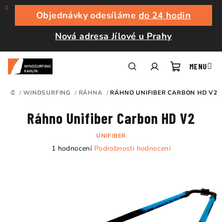
Přejít
na
Objednávky odesíláme
do 24 hodin
obsah
Nová adresa Jílové u Prahy
Nákupní
Hledat
Přihlášení
/
WINDSURFING
/
RÁHNA
/
RÁHNO UNIFIBER CARBON HD V2
DOMŮ
košík
Ráhno Unifiber Carbon HD V2
UNIFIBER
Průměrné
1 hodnocení
Podrobnosti hodnocení
hodnocení
produktu
je
5,0
z
5
hvězdiček.