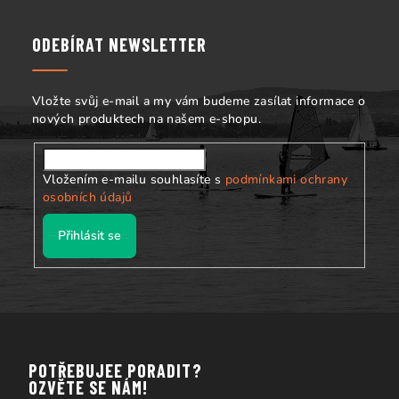
p
a
ODEBÍRAT NEWSLETTER
t
í
Vložte svůj e-mail a my vám budeme zasílat informace o
nových produktech na našem e-shopu.
Vložením e-mailu souhlasíte s
podmínkami ochrany
osobních údajů
Přihlásit se
POTŘEBUJEE PORADIT?
OZVĚTE SE NÁM!