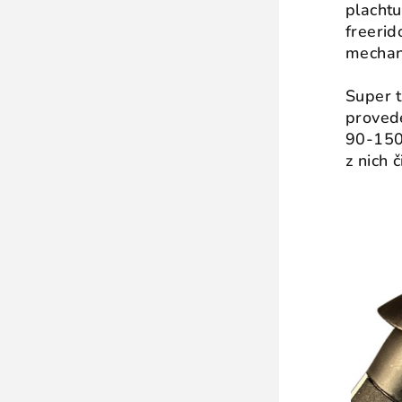
plachtu
freerid
mechani
Super t
provede
90-150 
z nich č