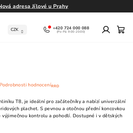
Nová adresa Jílové u Prahy
+420 724 000 088
CZK
Přihlášení
Nák
koší
Podrobnosti hodnocení
RRD
níku T8, je ideální pro začátečníky a nabízí univerzální
eridových plachet. S pevnou a otočnou přední koncovkou
výjimečnou kontrolu a pohodlí. Dostupné i v dětských