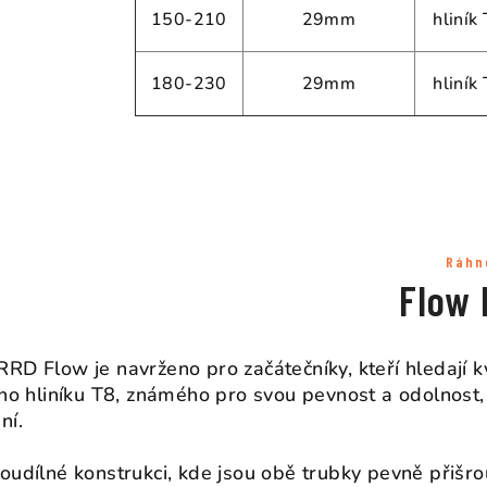
150-210
29mm
hliník
180-230
29mm
hliník
Ráhn
Flow
RD Flow je navrženo pro začátečníky, kteří hledají k
ího hliníku T8, známého pro svou pevnost a odolnost, c
ní.
oudílné konstrukci, kde jsou obě trubky pevně přišro