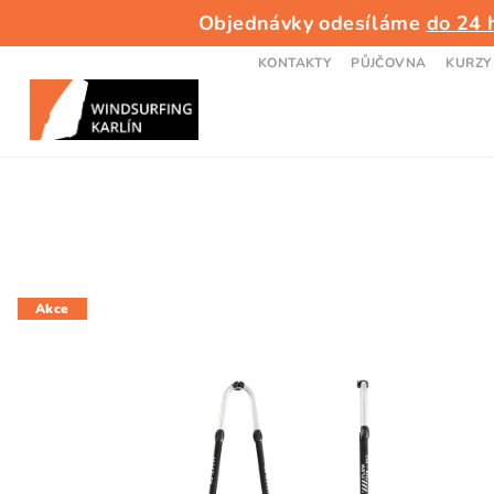
Přejít
Objednávky odesíláme
do 24 
na
obsah
KONTAKTY
PŮJČOVNA
KURZY
Akce