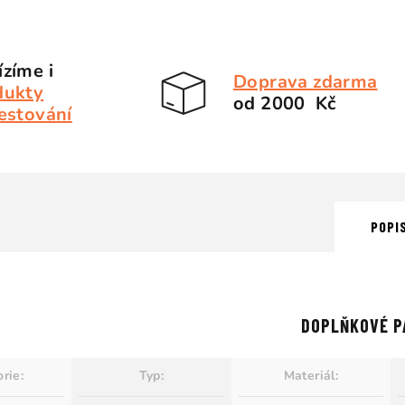
zíme i
Doprava zdarma
dukty
od 2000 Kč
estování
POPI
DOPLŇKOVÉ P
orie
:
Typ
:
Materiál
: