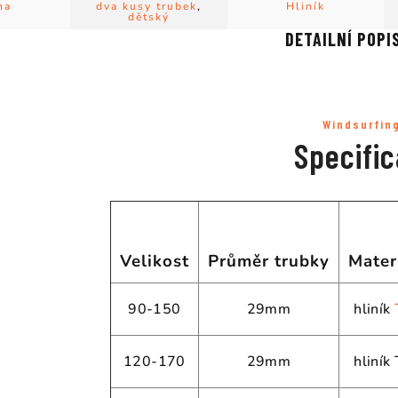
na
dva kusy trubek
,
Hliník
dětský
DETAILNÍ POPI
Windsurfin
Specific
Velikost
Průměr trubky
Mater
90-150
29mm
hliník
120-170
29mm
hliník