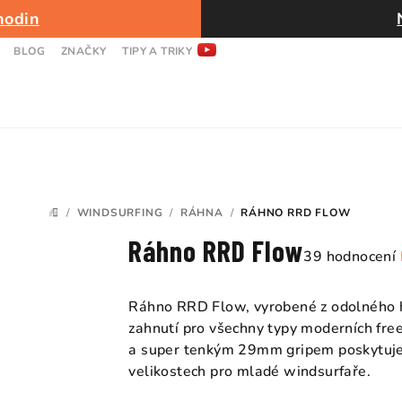
hodin
BLOG
ZNAČKY
TIPY A TRIKY
/
WINDSURFING
/
RÁHNA
/
RÁHNO RRD FLOW
DOMŮ
Ráhno RRD Flow
Průměrné
39 hodnocení
hodnocení
produktu
Ráhno RRD Flow, vyrobené z odolného hli
je
zahnutí pro všechny typy moderních fre
4,7
a super tenkým 29mm gripem poskytuje 
z
velikostech pro mladé windsurfaře.
5