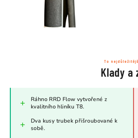
To nejdůležitěj
Klady a 
Ráhno RRD Flow vytvořené z
kvalitního hliníku T8.
Dva kusy trubek přišroubované k
sobě.