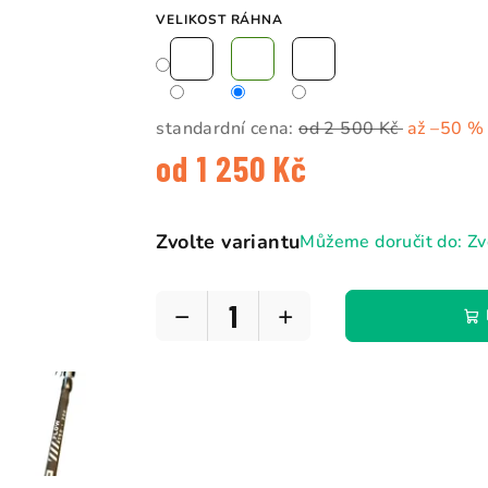
hvězdiček.
VELIKOST RÁHNA
standardní cena:
od 2 500 Kč
až –50 %
od
1 250 Kč
Měrná
cena:
Zvolte variantu
Můžeme doručit do:
Zv
−
+