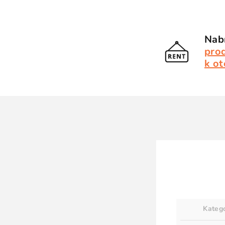
Nabí
pro
k ot
Kateg