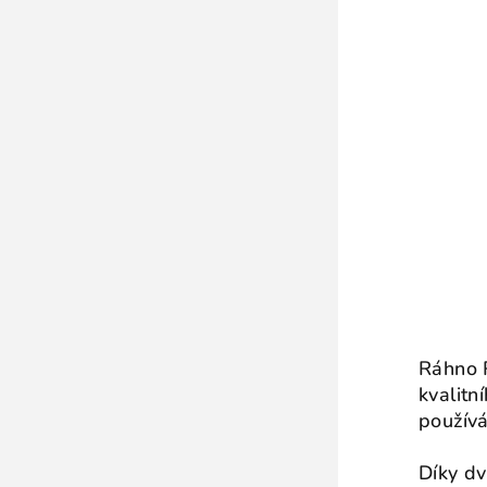
Ráhno R
kvalitn
používá
Díky dv