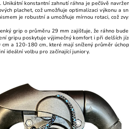
. Unikátní konstantní zahnutí ráhna je pečlivě navrž
ových plachet, což umožňuje optimalizaci výkonu a s
smem je robustní a umožňuje mírnou rotaci, což zvy
enký grip o průměru 29 mm zajišťuje, že ráhno bude
ní gripu poskytuje výjimečný komfort i při delších j
cm a 120-180 cm, které mají snížený průměr úchopu
iní ideální volbu pro začínající juniory.