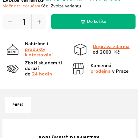
Zvolte variantu
cena:
Možnosti doručení
Kód:
Zvolte variantu
−
+
Do košíku
Nabízíme i
Doprava zdarma
produkty
od 2000 Kč
k otestování
Zboží skladem ti
Kamenná
dorazí
prodejna
v Praze
do
24 hodin
POPIS