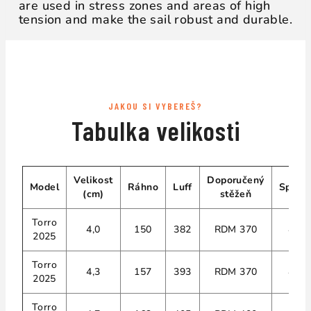
are used in stress zones and areas of high
tension and make the sail robust and durable.
JAKOU SI VYBEREŠ?
Tabulka velikosti
Velikost
Doporučený
Model
Ráhno
Luff
Spíry
(cm)
stěžeň
Torro
4,0
150
382
RDM 370
4
2025
Torro
4,3
157
393
RDM 370
4
2025
Torro