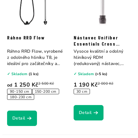
Ráhno RRD Flow
Nástavec Unifiber
Essentials Cross
Pulley RDM
Ráhno RRD Flow, vyrobené
Vysoce kvalitní a odolný
z odolného hliníku T8, je
hliníkový RDM
ideální pro začátečníky a
(redukovaný) nástavec,
nabízí...
vybavený otáčecími...
✓ Skladem
(1 ks)
✓ Skladem
(>5 ks)
1 250 Kč
2 500 Kč
1 190 Kč
2 000 Kč
od
90-150 cm
150-200 cm
30 cm
180-230 cm
Detail
Detail