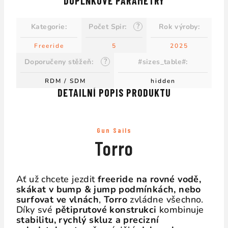
DOPLŇKOVÉ PARAMETRY
?
Kategorie
:
Počet Spir
:
Rok výroby
:
Freeride
5
2025
?
Doporučeny stěžeň
:
#sizes_table#
:
RDM / SDM
hidden
DETAILNÍ POPIS PRODUKTU
Gun Sails
Torro
Ať už chcete jezdit
freeride na rovné vodě,
skákat v bump & jump podmínkách, nebo
surfovat ve vlnách
,
Torro
zvládne všechno.
Díky své
pětiprutové konstrukci
kombinuje
stabilitu, rychlý skluz a precizní