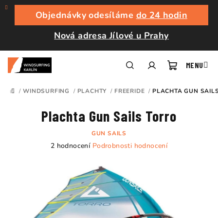
Přejít
na
Objednávky odesíláme
do 24 hodin
obsah
Nová adresa Jílové u Prahy
Nákupní
Hledat
Přihlášení
/
WINDSURFING
/
PLACHTY
/
FREERIDE
/
PLACHTA GUN SAIL
DOMŮ
košík
Plachta Gun Sails Torro
GUN SAILS
Průměrné
2 hodnocení
Podrobnosti hodnocení
hodnocení
produktu
je
5,0
z
5
hvězdiček.