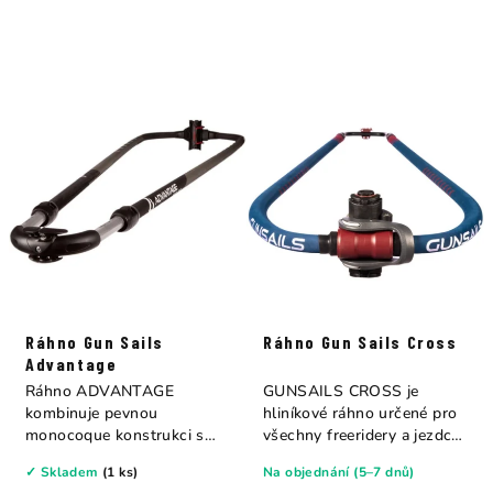
Ráhno Gun Sails
Ráhno Gun Sails Cross
Advantage
Ráhno ADVANTAGE
GUNSAILS CROSS je
kombinuje pevnou
hliníkové ráhno určené pro
monocoque konstrukci s
všechny freeridery a jezdce,
moderní ergonomií, což...
kteří chtějí...
✓ Skladem
(1 ks)
Na objednání (5–7 dnů)