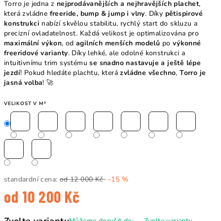
Torro je jedna z
nejprodávanějších a nejhravějších plachet
,
která zvládne
freeride, bump & jump i vlny
. Díky
pětispirové
konstrukci
nabízí skvělou stabilitu, rychlý start do skluzu a
precizní ovladatelnost. Každá velikost je optimalizována pro
maximální výkon
, od
agilních menších modelů
po
výkonné
freeridové varianty
. Díky lehké, ale odolné konstrukci a
intuitivnímu trim systému
se snadno nastavuje a ještě lépe
jezdí
! Pokud hledáte plachtu, která
zvládne všechno
,
Torro je
jasná volba
! 🚀
VELIKOST V M²
standardní cena:
od 12 000 Kč
–15 %
od
10 200 Kč
Měrná
Můžeme doručit do:
Zvolte variantu