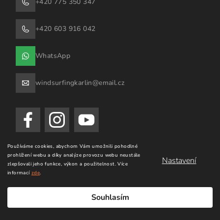
+420 775 350 347
+420 603 916 042
WhatsApp
windsurfingkarlin@email.cz
Používáme cookies, abychom Vám umožnili pohodlné
prohlížení webu a díky analýze provozu webu neustále
Nastavení
SHOWROOM
zlepšovali jeho funkce, výkon a použitelnost.
Více
informací
zde
.
Kudy k nám? (odkaz mapy)
Souhlasím
Adresa:
Jílové u Prahy 1011 - Jílové u Prahy 254 01
Otevírací doba