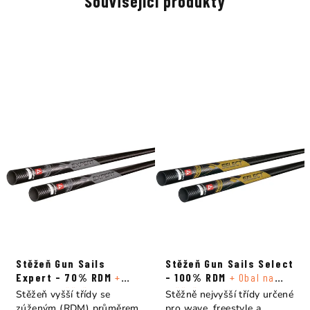
Související produkty
Stěžeň Gun Sails
Stěžeň Gun Sails Select
Expert - 70% RDM
+
- 100% RDM
+ Obal na
Obal na stěžeň
stěžeň
Stěžeň vyšší třídy se
Stěžně nejvyšší třídy určené
zúženým (RDM) průměrem
pro wave, freestyle a