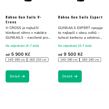
Ráhno Gun Sails V-
Ráhno Gun Sails Expert
Cross
V-CROSS je nejtužší
GUNSAILS EXPERT spojuje
hliníkové ráhno v nabídce
to nejlepší z obou světů –
GUNSAILS – navržené pro
tuhost karbonu a odolnost
maximální...
hliníku....
Na objednání (5–7 dnů)
Na objednání (5–7 dnů)
5 900 Kč
9 500 Kč
od
od
140-190 cm
160-210 cm
140-190 cm
180-240 cm
Detail
Detail