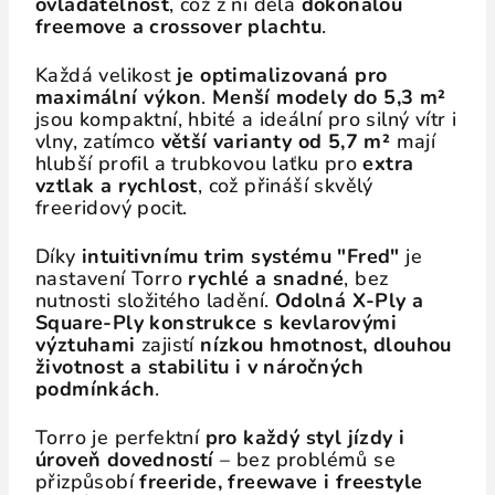
ovladatelnost
, což z ní dělá
dokonalou
freemove a crossover plachtu
.
Každá velikost
je optimalizovaná pro
maximální výkon
.
Menší modely do 5,3 m²
jsou kompaktní, hbité a ideální pro silný vítr i
vlny, zatímco
větší varianty od 5,7 m²
mají
hlubší profil a trubkovou laťku pro
extra
vztlak a rychlost
, což přináší skvělý
freeridový pocit.
Díky
intuitivnímu trim systému "Fred"
je
nastavení Torro
rychlé a snadné
, bez
nutnosti složitého ladění.
Odolná X-Ply a
Square-Ply konstrukce s kevlarovými
výztuhami
zajistí
nízkou hmotnost, dlouhou
životnost a stabilitu i v náročných
podmínkách
.
Torro je perfektní
pro každý styl jízdy i
úroveň dovedností
– bez problémů se
přizpůsobí
freeride, freewave i freestyle