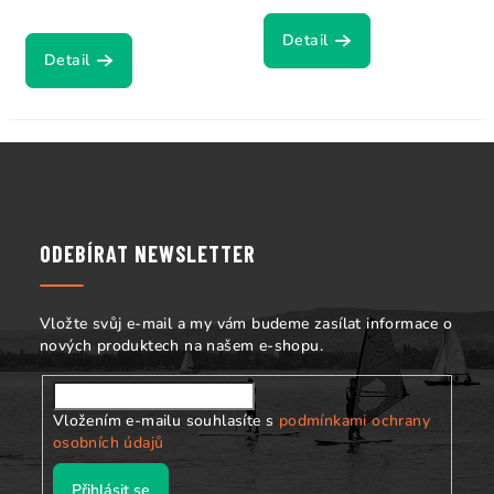
Detail
Detail
Z
á
p
a
ODEBÍRAT NEWSLETTER
t
í
Vložte svůj e-mail a my vám budeme zasílat informace o
nových produktech na našem e-shopu.
Vložením e-mailu souhlasíte s
podmínkami ochrany
osobních údajů
Přihlásit se