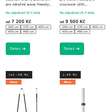
pro náročné wave, freestyle
crossover užití.
a crossover...
Optimalizovaná...
Na objednání (5–7 dnů)
Na objednání (5–7 dnů)
7 200 Kč
9 500 Kč
od
od
340 cm
370 cm
400 cm
340 cm
370 cm
400 cm
430 cm
460 cm
430 cm
460 cm
Detail
Detail
(až –50 %)
(–40 %)
Akce
Akce