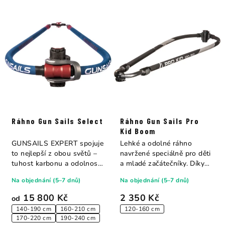
Ráhno Gun Sails Select
Ráhno Gun Sails Pro
Kid Boom
GUNSAILS EXPERT spojuje
Lehké a odolné ráhno
to nejlepší z obou světů –
navržené speciálně pro děti
tuhost karbonu a odolnost
a mladé začátečníky. Díky
hliníku....
průměru...
Na objednání (5–7 dnů)
Na objednání (5–7 dnů)
15 800 Kč
2 350 Kč
od
140-190 cm
160-210 cm
120-160 cm
170-220 cm
190-240 cm