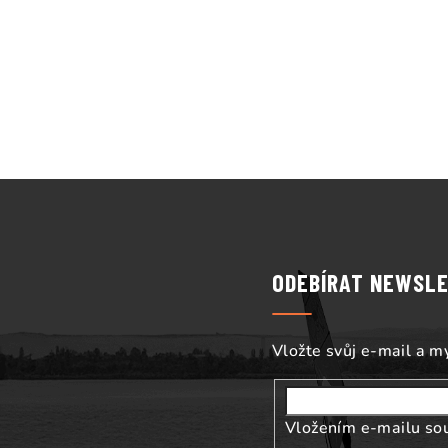
Z
á
p
ODEBÍRAT NEWSL
a
t
Vložte svůj e-mail a 
í
Vložením e-mailu so