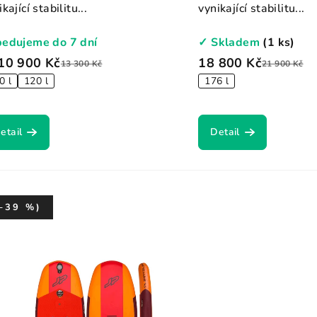
kající stabilitu...
vynikající stabilitu...
edujeme do 7 dní
✓ Skladem
(1 ks)
10 900 Kč
18 800 Kč
13 300 Kč
21 900 Kč
0 l
120 l
176 l
etail
Detail
–39 %)