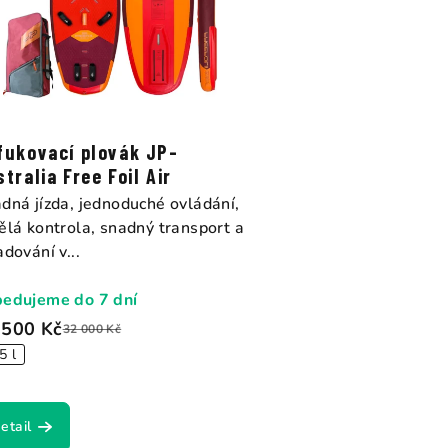
fukovací plovák JP-
tralia Free Foil Air
dná jízda, jednoduché ovládání,
ělá kontrola, snadný transport a
adování v...
edujeme do 7 dní
 500 Kč
32 000 Kč
5 l
etail