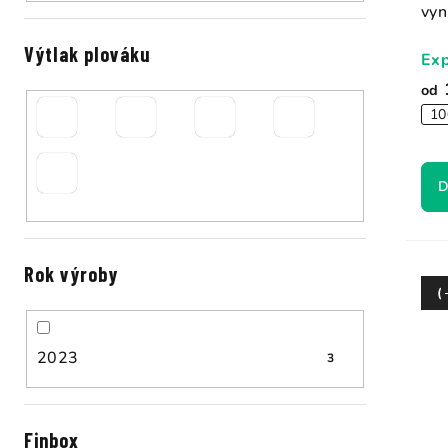
vyni
Výtlak plováku
Exp
od
10
D
Rok výroby
(
2023
3
Finbox