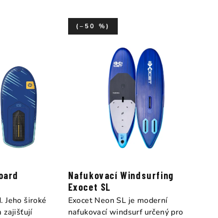
(–50 %)
oard
Nafukovací Windsurfing
Exocet SL
 Jeho široké
Exocet Neon SL je moderní
zajišťují
nafukovací windsurf určený pro