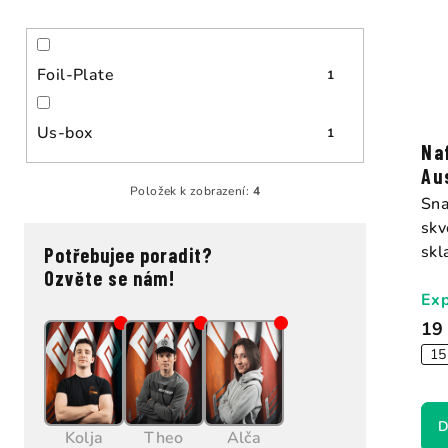
Foil-Plate
1
Us-box
1
Na
Aus
Položek k zobrazení:
4
Sna
skv
skl
Potřebujee poradit?
Ozvěte se nám!
Exp
19
15
D
Kolja
Theo
Alča