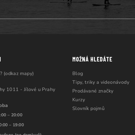
M
MOŽNÁ HLEDÁTE
? (odkaz mapy)
Blog
Tipy, triky a videonávody
ahy 1011 - Jílové u Prahy
Prodávané značky
Kurzy
doba
Slovník pojmů
:00 – 20:00
0:00 – 19:00
avřeno (po domluvě)