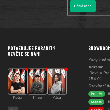
Přihlásit se
POTŘEBUJEE PORADIT?
SHOWROO
OZVĚTE SE NÁM!
Kudy k nám
Adresa:
Jílové u Pr
254 01
Otevírací 
9
Po – Pá
Kolja
Theo
Alča
1
Sobota
Z