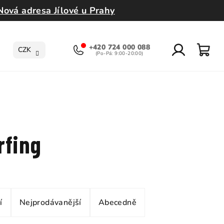
Nová adresa Jílové u Prahy
+420 724 000 088
CZK
Přihlášení
Nák
koší
rfing
í
Nejprodávanější
Abecedně