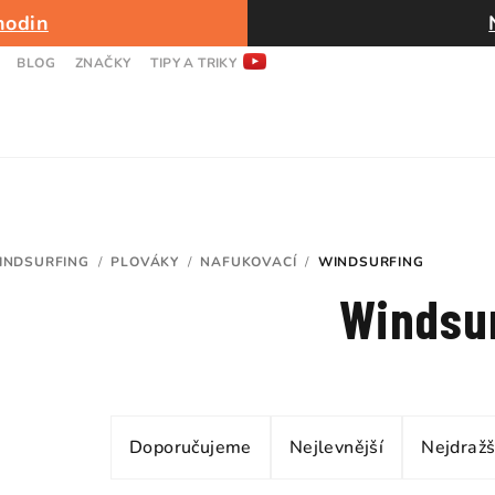
hodin
BLOG
ZNAČKY
TIPY A TRIKY
INDSURFING
/
PLOVÁKY
/
NAFUKOVACÍ
/
WINDSURFING
Windsu
Ř
Doporučujeme
Nejlevnější
Nejdražš
a