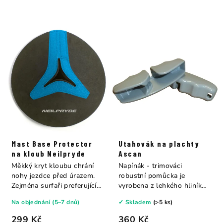
Mast Base Protector
Utahovák na plachty
na kloub Neilpryde
Ascan
Měkký kryt kloubu chrání
Napínák - trimováci
nohy jezdce před úrazem.
robustní pomůcka je
Zejména surfaři preferující
vyrobena z lehkého hliníku
jízdu bez...
a zjednodušuje...
Na objednání (5–7 dnů)
✓ Skladem
(>5 ks)
299 Kč
360 Kč