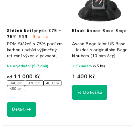
Stěžeň Neilpryde X75 -
Kloub Ascan Base Boge
75% RDM
+ Obal na
stěžeň
RDM Stěžeň s 75% podílem
Ascan Boge Joint US Base
karbonu nabízí výjimečný
– Jezdec s originálním Boge
reflexní výkon a pevnost,
kloubem (10 mm čep)
přičemž je...
vyrobeným v...
Na objednání (5–7 dnů)
✓ Skladem
(>5 ks)
11 000 Kč
1 400 Kč
od
340 cm
370 cm
400 cm
430 cm
Do košíku
Detail