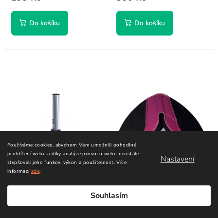
Do košíku
Do košíku
Používáme cookies, abychom Vám umožnili pohodlné
prohlížení webu a díky analýze provozu webu neustále
Nastavení
zlepšovali jeho funkce, výkon a použitelnost.
Více
informací
zde
.
Souhlasím
Nástavec Ascan RDM
Mast Base Protector
na kloub Neilpryde