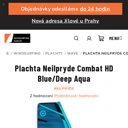
Přejít
na
Objednávky odesíláme
do 24 hodin
obsah
Nová adresa Jílové u Prahy
Nákupní
Hledat
Přihlášení
/
WINDSURFING
/
PLACHTY
/
WAVE
/
PLACHTA NEILPRYDE C
DOMŮ
košík
Plachta Neilpryde Combat HD
Blue/Deep Aqua
NEILPRYDE
Průměrné
2 hodnocení
Podrobnosti hodnocení
hodnocení
produktu
je
5,0
z