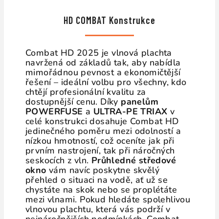
HD COMBAT Konstrukce
Combat HD 2025 je vlnová plachta
navržená od základů tak, aby nabídla
mimořádnou pevnost a ekonomičtější
řešení – ideální volbu pro všechny, kdo
chtějí profesionální kvalitu za
dostupnější cenu. Díky
panelům
POWERFUSE
a
ULTRA-PE TRIAX
v
celé konstrukci dosahuje Combat HD
jedinečného poměru mezi odolností a
nízkou hmotností, což oceníte jak při
prvním nastrojení, tak při náročných
seskocích z vln.
Průhledné středové
okno
vám navíc poskytne skvělý
přehled o situaci na vodě, ať už se
chystáte na skok nebo se proplétáte
mezi vlnami. Pokud hledáte spolehlivou
vlnovou plachtu, která vás podrží v
nejnáročnějších podmínkách, Combat