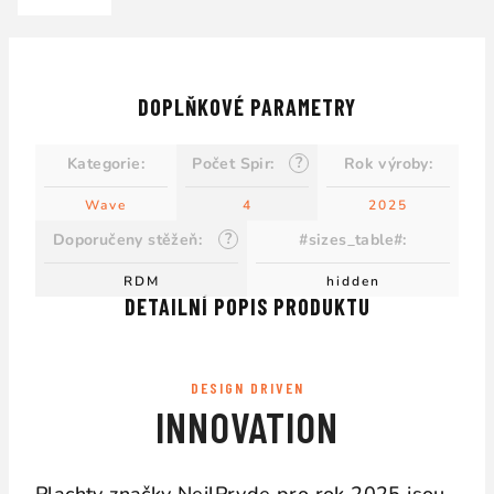
DOPLŇKOVÉ PARAMETRY
?
Kategorie
:
Počet Spir
:
Rok výroby
:
Wave
4
2025
?
Doporučeny stěžeň
:
#sizes_table#
:
RDM
hidden
DETAILNÍ POPIS PRODUKTU
DESIGN DRIVEN
INNOVATION