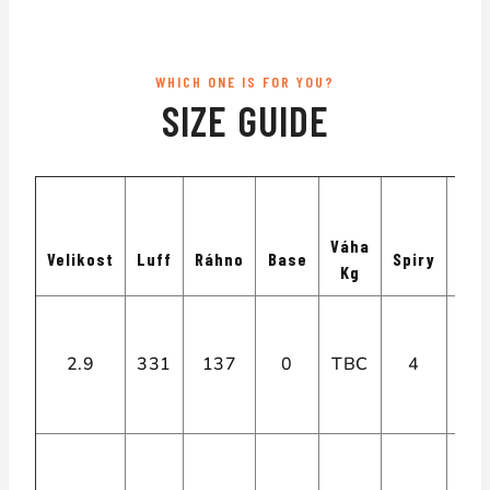
WHICH ONE IS FOR YOU?
SIZE GUIDE
Váha
Velikost
Luff
Ráhno
Base
Spiry
Kem
Kg
2.9
331
137
0
TBC
4