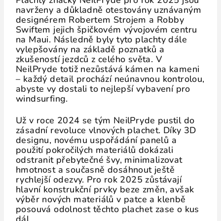
Plachty značky NeilPryde pro rok 2025 jsou
navrženy a důkladně otestovány uznávaným
designérem Robertem Strojem a
Robby
Swiftem
jejich špičkovém vývojovém centru
na Maui. Následně byly tyto plachty dále
vylepšovány na základě poznatků a
zkušeností jezdců z celého světa. V
NeilPryde totiž nezůstává kámen na kameni
– každý detail prochází neúnavnou kontrolou,
abyste vy dostali to nejlepší vybavení pro
windsurfing.
Už v roce 2024 se tým NeilPryde pustil do
zásadní revoluce vlnových plachet. Díky 3D
designu, novému uspořádání panelů a
použití pokročilých materiálů dokázali
odstranit přebytečné švy, minimalizovat
hmotnost a současně dosáhnout ještě
rychlejší odezvy. Pro rok 2025 zůstávají
hlavní konstrukční prvky beze změn, avšak
výběr nových materiálů v patce a klenbě
posouvá odolnost těchto plachet zase o kus
dál.