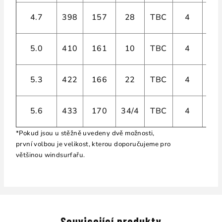
4.7
398
157
28
TBC
4
5.0
410
161
10
TBC
4
5.3
422
166
22
TBC
4
5.6
433
170
34/4
TBC
4
*Pokud jsou u stěžně uvedeny dvě možnosti,
první volbou je velikost, kterou doporučujeme pro
většinou windsurfařu.
Související produkty