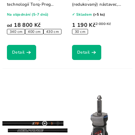
technologií Torq-Preg
(redukovaný) nástavec,
poskytuje maximální...
vybavený otáčecími...
Na objednání (5–7 dnů)
✓ Skladem
(>5 ks)
18 800 Kč
1 190 Kč
2 000 Kč
od
340 cm
400 cm
430 cm
30 cm
Detail
Detail