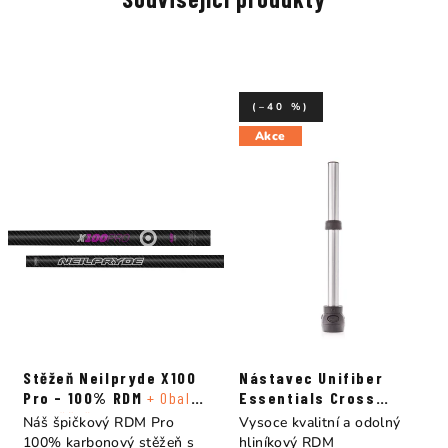
(–40 %)
Akce
Stěžeň Neilpryde X100
Nástavec Unifiber
Pro - 100% RDM
+ Obal
Essentials Cross
na stěžeň
Pulley RDM
Náš špičkový RDM Pro
Vysoce kvalitní a odolný
100% karbonový stěžeň s
hliníkový RDM