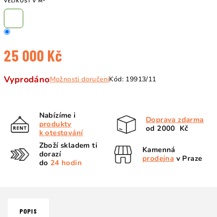
VELIKOST V M²
25 000 Kč
Měrná
Vyprodáno
Možnosti doručení
Kód:
19913/11
cena:
Nabízíme i
Doprava zdarma
produkty
od 2000 Kč
k otestování
Zboží skladem ti
Kamenná
dorazí
prodejna
v Praze
do
24 hodin
POPIS