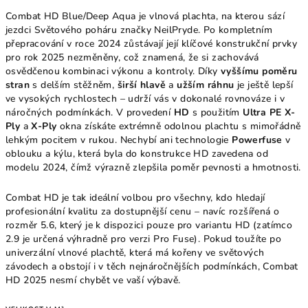
Combat HD Blue/Deep Aqua je vlnová plachta, na kterou sází
jezdci Světového poháru značky NeilPryde. Po kompletním
přepracování v roce 2024 zůstávají její klíčové konstrukční prvky
pro rok 2025 nezměněny, což znamená, že si zachovává
osvědčenou kombinaci výkonu a kontroly. Díky
vyššímu poměru
stran
s delším stěžněm,
širší hlavě
a
užším ráhnu
je ještě lepší
ve vysokých rychlostech – udrží vás v dokonalé rovnováze i v
náročných podmínkách. V provedení
HD
s použitím
Ultra PE X-
Ply
a
X-Ply
okna získáte extrémně odolnou plachtu s mimořádně
lehkým pocitem v rukou. Nechybí ani technologie
Powerfuse
v
oblouku a kýlu, která byla do konstrukce HD zavedena od
modelu 2024, čímž výrazně zlepšila poměr pevnosti a hmotnosti.
Combat HD je tak ideální volbou pro všechny, kdo hledají
profesionální kvalitu za dostupnější cenu – navíc rozšířená o
rozměr 5.6, který je k dispozici pouze pro variantu HD (zatímco
2.9 je určená výhradně pro verzi Pro Fuse). Pokud toužíte po
univerzální vlnové plachtě, která má kořeny ve světových
závodech a obstojí i v těch nejnáročnějších podmínkách, Combat
HD 2025 nesmí chybět ve vaší výbavě.