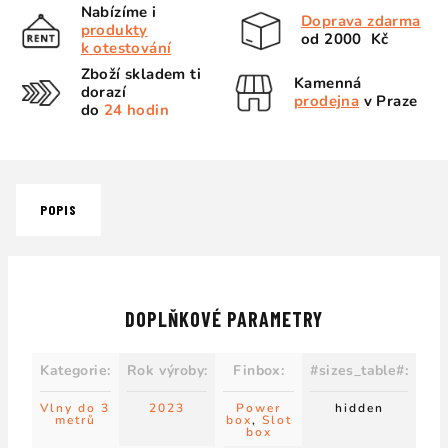
Nabízíme i
Doprava zdarma
produkty
od 2000 Kč
k otestování
Zboží skladem ti
Kamenná
dorazí
prodejna
v Praze
do
24 hodin
POPIS
DOPLŇKOVÉ PARAMETRY
Kategorie
:
Rok výroby
:
Finbox
:
#sizes_table#
:
Vlny do 3
2023
Power
hidden
metrů
box
,
Slot
box