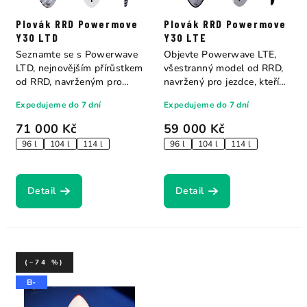
Plovák RRD Powermove
Plovák RRD Powermove
Y30 LTD
Y30 LTE
Seznamte se s Powerwave
Objevte Powerwave LTE,
LTD, nejnovějším přírůstkem
všestranný model od RRD,
od RRD, navrženým pro
navržený pro jezdce, kteří
jezdce, kteří...
potřebují...
Expedujeme do 7 dní
Expedujeme do 7 dní
71 000 Kč
59 000 Kč
96 l
104 l
114 l
96 l
104 l
114 l
Detail
Detail
(–74 %)
B-