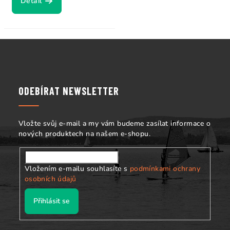
Detail
Z
á
p
a
ODEBÍRAT NEWSLETTER
t
í
Vložte svůj e-mail a my vám budeme zasílat informace o
nových produktech na našem e-shopu.
Vložením e-mailu souhlasíte s
podmínkami ochrany
osobních údajů
Přihlásit se