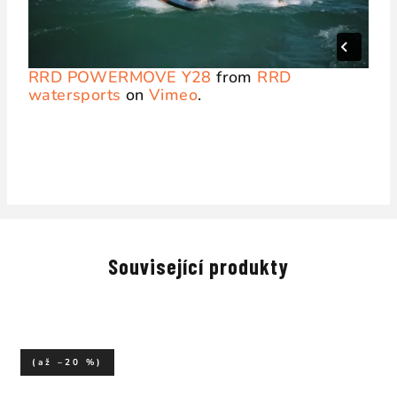
RRD POWERMOVE Y28
from
RRD
watersports
on
Vimeo
.
Související produkty
(až –20 %)