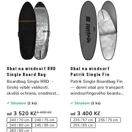
Obal na windsurf RRD
Obal na windsurf
Single Board Bag
Patrik Single Fin
Boardbag Single RRD -
Patrik Single Boardbag Fin
široký výběr velikostí,
— denní obal pro transport
skvělá ochrana, snadnost
windsurfingového boardu
používání a...
do auta...
✓ Skladem
(1 ks)
✓ Skladem
(1 ks)
3 520 Kč
4 400 Kč
3 400 Kč
od
od
240 / 70 cm
240 / 75 cm
235 / 57 cm
255 / 75 cm
240 / 80 cm
245 / 85 cm
255 / 85 cm
260 / 80 cm