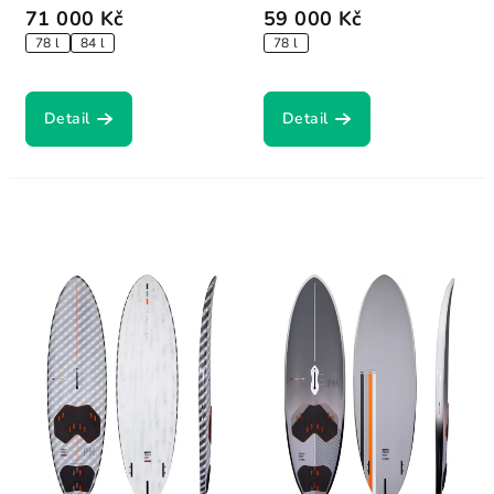
71 000 Kč
59 000 Kč
78 l
84 l
78 l
Detail
Detail