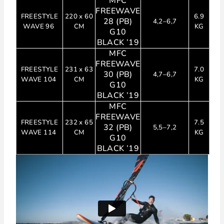
MFC
FREEWAVE
FREESTYLE
220 x 60
6.9
28 (PB)
4,2–6,7
WAVE 96
CM
KG
G10
BLACK ’19
MFC
FREEWAVE
FREESTYLE
231 x 63
7.0
30 (PB)
4,7–6,7
WAVE 104
CM
KG
G10
BLACK ’19
MFC
FREEWAVE
FREESTYLE
232 x 65
7.5
32 (PB)
5,5–7,2
WAVE 114
CM
KG
G10
BLACK ’19