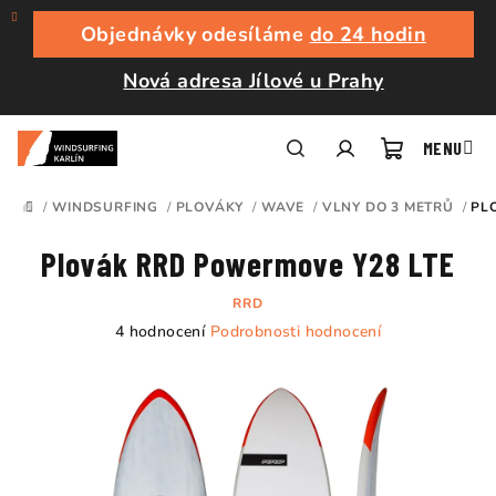
Přejít
na
Objednávky odesíláme
do 24 hodin
obsah
Nová adresa Jílové u Prahy
Nákupní
Hledat
Přihlášení
/
WINDSURFING
/
PLOVÁKY
/
WAVE
/
VLNY DO 3 METRŮ
/
PL
DOMŮ
košík
Plovák RRD Powermove Y28 LTE
RRD
Průměrné
4 hodnocení
Podrobnosti hodnocení
hodnocení
produktu
je
5,0
z
5
hvězdiček.