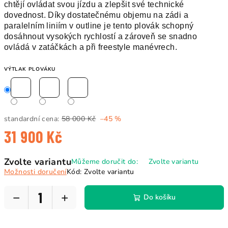
chtějí ovládat svou jízdu a zlepšit své technické
dovednost. Díky dostatečnému objemu na zádi a
paralelním liniím v outline je tento plovák schopný
dosáhnout vysokých rychlostí a zároveň se snadno
ovládá v zatáčkách a při freestyle manévrech.
VÝTLAK PLOVÁKU
standardní cena:
58 000 Kč
–45 %
31 900 Kč
Měrná
Zvolte variantu
Můžeme doručit do:
Zvolte variantu
cena:
Možnosti doručení
Kód:
Zvolte variantu
−
+
Do košíku