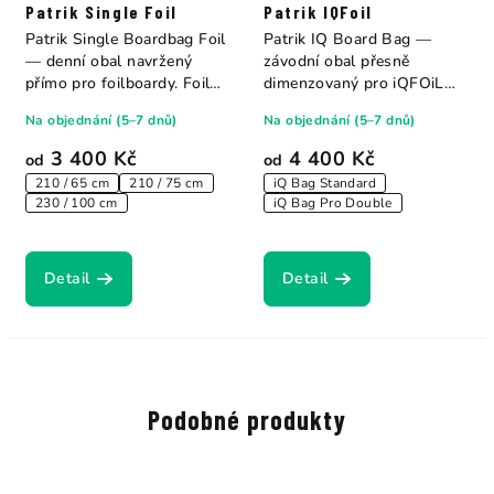
Patrik Single Foil
Patrik IQFoil
Patrik Single Boardbag Foil
Patrik IQ Board Bag —
— denní obal navržený
závodní obal přesně
přímo pro foilboardy. Foil
dimenzovaný pro iQFOiL
boardy...
boardy. Double bag...
Na objednání (5–7 dnů)
Na objednání (5–7 dnů)
3 400 Kč
4 400 Kč
od
od
210 / 65 cm
210 / 75 cm
iQ Bag Standard
230 / 100 cm
iQ Bag Pro Double
Detail
Detail
Podobné produkty