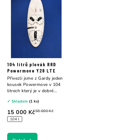
104 litrů plovák RRD
Powermove Y28 LTE
Přivezli jsme z Gardy jeden
kousek Powermove v 104
litrech který je v dobré
kondici....
✓ Skladem
(1 ks)
15 000 Kč
58 000 Kč
104 l