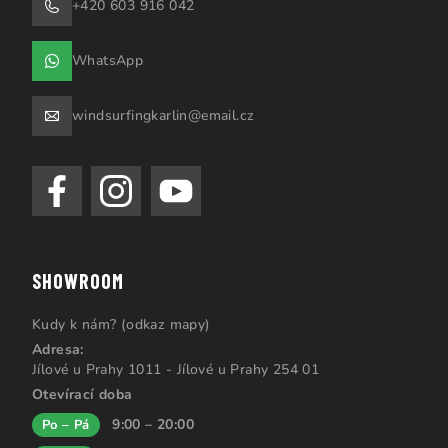
+420 603 916 042
WhatsApp
windsurfingkarlin@email.cz
SHOWROOM
Kudy k nám? (odkaz mapy)
Adresa:
Jílové u Prahy 1011 - Jílové u Prahy 254 01
Otevírací doba
9:00 – 20:00
Po – Pá