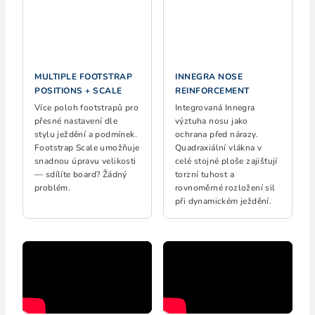
MULTIPLE FOOTSTRAP
INNEGRA NOSE
POSITIONS + SCALE
REINFORCEMENT
Více poloh footstrapů pro
Integrovaná Innegra
přesné nastavení dle
výztuha nosu jako
stylu ježdění a podmínek.
ochrana před nárazy.
Footstrap Scale umožňuje
Quadraxiální vlákna v
snadnou úpravu velikosti
celé stojné ploše zajišťují
— sdílíte board? Žádný
torzní tuhost a
problém.
rovnoměrné rozložení sil
při dynamickém ježdění.