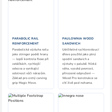
PARABOLIC RAIL
PAULOWNIA WOOD
REINFORCEMENT
SANDWICH
Parabolická výztuha railu
Udržitelné rychlorostoucí
jako stringer podél hrany
dřevo použité jako plný
— lepší kontrola flexe při
spodní sandwich a
zatáčkách, rychlejší
výztuhy v palubě. Nízká
odezva a vynikající
váha, vysoká pevnost,
odolnost vůči nárazům.
přirozené odpružení —
Základ pro ostrý carving
Wood Pro konstrukce se
grip Magic Move.
cítí živě pod nohama.