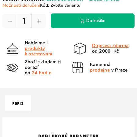
cena:
Možnosti doručení
Kód:
Zvolte variantu
−
+
Do košíku
Nabízíme i
Doprava zdarma
produkty
od 2000 Kč
k otestování
Zboží skladem ti
Kamenná
dorazí
prodejna
v Praze
do
24 hodin
POPIS
DOPLŇKOVÉ PARAMETRY