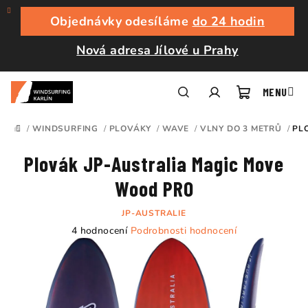
Přejít
na
Objednávky odesíláme
do 24 hodin
obsah
Nová adresa Jílové u Prahy
Nákupní
Hledat
Přihlášení
/
WINDSURFING
/
PLOVÁKY
/
WAVE
/
VLNY DO 3 METRŮ
/
PL
DOMŮ
košík
Plovák JP-Australia Magic Move
Wood PRO
JP-AUSTRALIE
Průměrné
4 hodnocení
Podrobnosti hodnocení
hodnocení
produktu
je
5,0
z