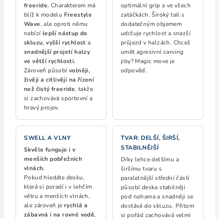
freeride.
Charakterem má
optimální grip a ve všech
blíž k modelu
Freestyle
zatáčkách. Široký tail s
Wave
, ale oproti němu
dodatečným objemem
nabízí
lepší nástup do
udržuje rychlost a snazší
skluzu
,
vyšší rychlost
a
průjezd v halzách. Chceš
snadnější projetí halzy
umět agresivní carving
ve větší rychlosti.
jiby? Magic move je
Zároveň působí
volněji,
odpověď.
živěji a citlivěji na řízení
než čistý freeride
, takže
si zachovává sportovní a
hravý projev.
SWELL A VLNY
TVAR: DELŠÍ, ŠIRŠÍ,
STABILNĚJŠÍ
Skvěle funguje i v
menších pobřežních
Díky lehce delšímu a
vlnách.
širšímu tvaru s
Pokud hledáte desku,
paralelnější střední částí
která si poradí i v lehčím
působí deska stabilněji
větru a menších vlnách,
pod nohama a snadněji se
ale zároveň je
rychlá a
dostává do skluzu. Přitom
zábavná i na rovné vodě
,
si pořád zachovává velmi