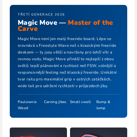
TŘETÍ GENERACE 2026
Magic Move —
Master of the
Carve
Magic Move není jen malý freeride board. Lépe se
srovnává s Freestyle Wave než s klasickými freeride
deskami — ty jsou větší a navrženy pro lehčí vítr a
rovnou vodu. Magic Move přináší to nejlepší z obou
světů: lepší plánování a rychlost než FSW, volnější a
responsivnější feeling než klasický freeride. Unikátní
tvar railu pro maximální grip v ostrých zatáčkách,
wide tail pro udržení rychlosti v průjezdech jiby.
Paulownia
Carving jibes
Small swell
Bump &
Wood
Jump