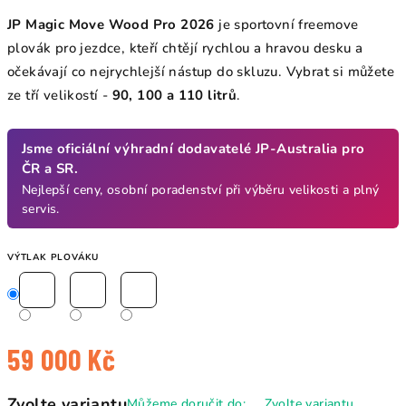
JP Magic Move Wood Pro 2026
je sportovní freemove
plovák pro jezdce, kteří chtějí rychlou a hravou desku a
očekávají co nejrychlejší nástup do skluzu. Vybrat si můžete
ze tří velikostí -
90, 100 a 110 litrů
.
Jsme oficiální výhradní dodavatelé JP-Australia pro
ČR a SR.
Nejlepší ceny, osobní poradenství při výběru velikosti a plný
servis.
VÝTLAK PLOVÁKU
59 000 Kč
Měrná
Zvolte variantu
Můžeme doručit do:
Zvolte variantu