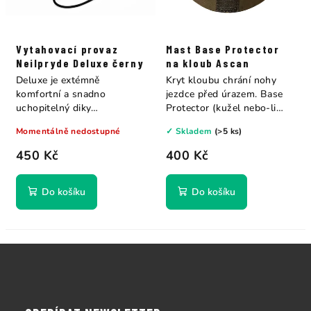
Vytahovací provaz
Mast Base Protector
Neilpryde Deluxe černy
na kloub Ascan
Deluxe je extémně
Kryt kloubu chrání nohy
komfortní a snadno
jezdce před úrazem. Base
uchopitelný diky
Protector (kužel nebo-li
zesílenému
bábovka).
Momentálně nedostupné
✓ Skladem
(>5 ks)
průměru Vytahovací...
450 Kč
400 Kč
Do košíku
Do košíku
Z
á
p
a