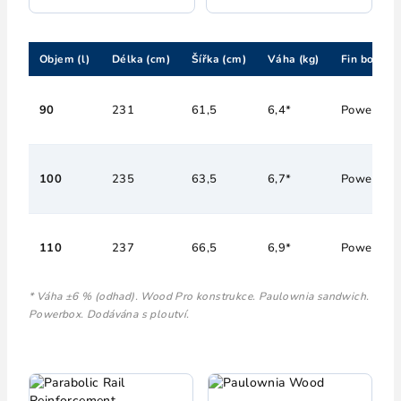
Objem (l)
Délka (cm)
Šířka (cm)
Váha (kg)
Fin box
90
231
61,5
6,4*
Powerbox
100
235
63,5
6,7*
Powerbox
110
237
66,5
6,9*
Powerbox
* Váha ±6 % (odhad). Wood Pro konstrukce. Paulownia sandwich.
Powerbox. Dodávána s ploutví.