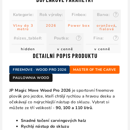
?
Kategorie
:
Rok výroby
:
Finbox
:
Barva
:
Vlny do 3
2026
Power box
oranžová
,
metrů
fialová
?
?
#sizes_table#
:
Poutka
:
Fina
:
hidden
v cenně
v cenně
DETAILNÍ POPIS PRODUKTU
FREEMOVE · WOOD PRO 2026
MASTER OF THE CARVE
PAULOWNIA WOOD
JP Magic Move Wood Pro 2026
je sportovní freemove
plovák pro jezdce, kteří chtějí rychlou a hravou desku a
očekávají co nejrychlejší nástup do skluzu. Vybrat si
můžete ze tří velikostí -
90, 100 a 110 litrů
.
Snadné točení carvingových halz
Rychlý nástup do skluzu