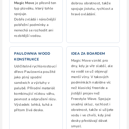
Magic Move
je přesně ten
dobrou obratnost, takže
typ plováku, který tohle
spojuje jistotu, rychlost a
spojuje.
hravé ovládání.
Dobře zvládá i náročnější
pobřežní podmínky a
nenechá se rozhodit ani
rozbitější vodou.
PAULOWNIA WOOD
IDEA ZA BOARDEM
KONSTRUKCE
Magic Move vznikl pro
dny, kdy je vítr slabší, ale
Udržitelné rychlorostoucí
na vodě se už objevují
dřevo Paulownia použité
menší vlny. V takových
jako plný spodní
podmínkách nabídne víc
sandwich a výztuhy v
než klasický freeride a
palubě. Přírodní materiál
jistější projev než
kombinující nízkou váhu,
Freestyle Wave. Spojuje
pevnost a odpružení rázu.
snadný skluz, rychlost i
Výsledek: lehká, tuhá a
obratnost, takže si užijete
přitom živá deska.
vodu i ve chvíli, kdy jiné
desky přestávají dávat
smysl.