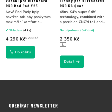
Vázání pro kiteboard
Flosny pro surfboards
RRD Rad Pad Y25
RRD K4 Quad
Nové Rad Pady byly
4finy. K4's super Stiff
navržen tak, aby poskytoval
technology, combined with
maximální komfort s
a precision CNC'd foil and
možností nastavení.
hours of...
✓ Skladem
(4 ks)
Na objednání (5–7 dnů)
4 290 Kč
5 200 Kč
2 350 Kč
L
Do košíku
Detail
Z
á
p
a
ODEBÍRAT NEWSLETTER
t