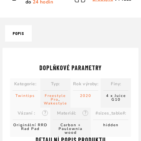
do
24 hodin
POPIS
DOPLŇKOVÉ PARAMETRY
Kategorie
:
Typ
:
Rok výroby
:
Finy
:
Twintips
Freestyle
2020
4 x Juice
Pro
,
G10
Wakestyle
?
?
Vázaní
:
Materiál
:
#sizes_table#
:
Originální RRD
Carbon +
hidden
Rad Pad
Paulownia
wood
DETAILNÍ POPIS PRODUKTU