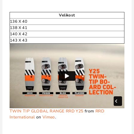
Velikost
136 X 40
138 X 41
140 X 42
143 X 43
TWIN TIP GLOBAL RANGE RRD Y25
from
RRD
International
on
Vimeo
.