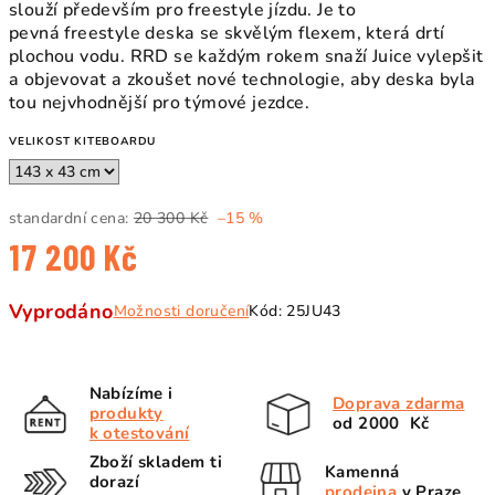
slouží především pro freestyle jízdu. Je to
pevná freestyle deska se skvělým flexem, která drtí
plochou vodu. RRD se každým rokem snaží Juice vylepšit
a objevovat a zkoušet nové technologie, aby deska byla
tou nejvhodnější pro týmové jezdce.
VELIKOST KITEBOARDU
standardní cena:
20 300 Kč
–15 %
17 200 Kč
Měrná
Vyprodáno
Možnosti doručení
Kód:
25JU43
cena:
Nabízíme i
Doprava zdarma
produkty
od 2000 Kč
k otestování
Zboží skladem ti
Kamenná
dorazí
prodejna
v Praze