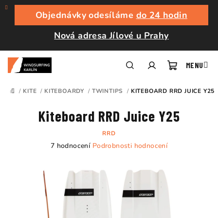
Přejít
na
Objednávky odesíláme
do 24 hodin
obsah
Nová adresa Jílové u Prahy
Nákupní
Hledat
Přihlášení
/
KITE
/
KITEBOARDY
/
TWINTIPS
/
KITEBOARD RRD JUICE Y25
DOMŮ
košík
Kiteboard RRD Juice Y25
RRD
Průměrné
7 hodnocení
Podrobnosti hodnocení
hodnocení
produktu
je
5,0
z
5
hvězdiček.