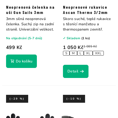
Neoprenová čelenka na
Neoprenové rukavice
uši Gun Sails 3mm
Ascan Thermo 3/2mm
3mm silná neoprenová
Skoro suché, teplé rukavice
čelenka. Suchý zip na zadní
s těsnící manžetou a
straně. Univerzální velikost.
thermospanem zevnitř.
Na objednání (5–7 dnů)
✓ Skladem
(1 ks)
499 Kč
1 050 Kč
1 085 Kč
S
M
L
XL
XXL
Do košíku
Detail
(–29 %)
(–10 %)