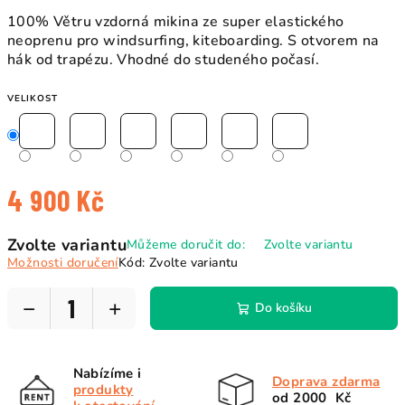
100% Větru vzdorná mikina ze super elastického
neoprenu pro windsurfing, kiteboarding. S otvorem na
hák od trapézu. Vhodné do studeného počasí.
VELIKOST
4 900 Kč
Měrná
Zvolte variantu
Můžeme doručit do:
Zvolte variantu
cena:
Možnosti doručení
Kód:
Zvolte variantu
−
+
Do košíku
Nabízíme i
Doprava zdarma
produkty
od 2000 Kč