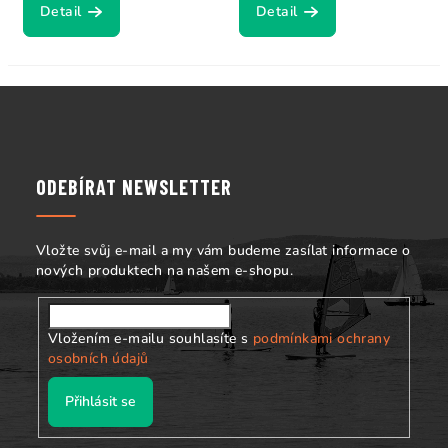
Detail
Detail
Z
á
p
a
ODEBÍRAT NEWSLETTER
t
í
Vložte svůj e-mail a my vám budeme zasílat informace o
nových produktech na našem e-shopu.
Vložením e-mailu souhlasíte s
podmínkami ochrany
osobních údajů
Přihlásit se