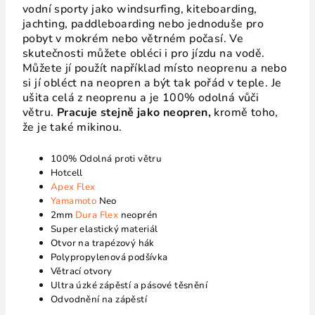
vodní sporty jako windsurfing, kiteboarding,
jachting, paddleboarding nebo jednoduše pro
pobyt v mokrém nebo větrném počasí. Ve
skutečnosti můžete obléci i pro jízdu na vodě.
Můžete jí použít například místo neoprenu a nebo
si jí obléct na neopren a být tak pořá
d v teple. Je
ušita celá z neoprenu a je 100% odolná vůči
větru.
Pracuje stejně jako neopren,
kromě toho,
že je také mikinou.
100% Odolná proti větru
Hotcell
Apex Flex
Yamamoto
Neo
2mm
Dura Flex
neoprén
Super elastický materiál
Otvor na trapézový hák
Polypropylenová podšívka
Větrací otvory
Ultra úzké zápěstí a pásové těsnění
Odvodnění na zápěstí