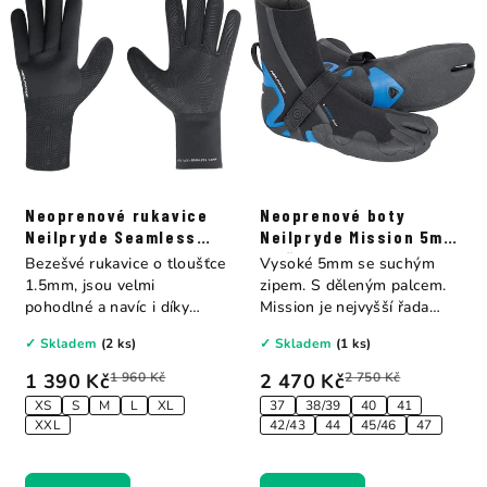
Neoprenové rukavice
Neoprenové boty
Neilpryde Seamless
Neilpryde Mission 5mm
Glove 1.5mm
s děleným palcem
Bezešvé rukavice o tloušťce
Vysoké 5mm se suchým
1.5mm, jsou velmi
zipem. S děleným palcem.
pohodlné a navíc i díky
Mission je nejvyšší řada
absenci švů jsou...
neoprénových bot...
✓ Skladem
(2 ks)
✓ Skladem
(1 ks)
1 390 Kč
1 960 Kč
2 470 Kč
2 750 Kč
XS
S
M
L
XL
37
38/39
40
41
XXL
42/43
44
45/46
47