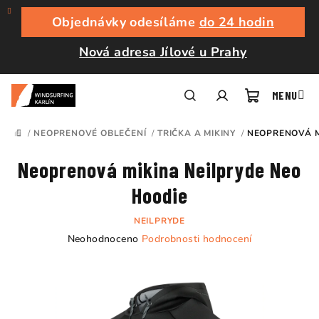
Přejít
na
Objednávky odesíláme
do 24 hodin
obsah
Nová adresa Jílové u Prahy
Nákupní
Hledat
Přihlášení
/
NEOPRENOVÉ OBLEČENÍ
/
TRIČKA A MIKINY
/
NEOPRENOVÁ M
DOMŮ
košík
Neoprenová mikina Neilpryde Neo
Hoodie
NEILPRYDE
Průměrné
Neohodnoceno
Podrobnosti hodnocení
hodnocení
produktu
je
0,0
z