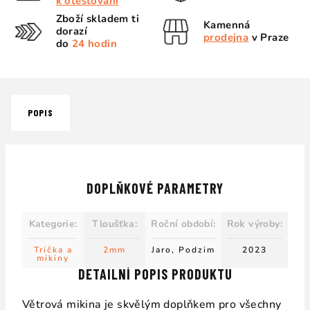
k otestování
Zboží skladem ti
Kamenná
dorazí
prodejna
v Praze
do
24 hodin
POPIS
DOPLŇKOVÉ PARAMETRY
Kategorie
:
Tloušťka
:
Roční období
:
Rok výroby
:
Trička a
2mm
Jaro, Podzim
2023
mikiny
DETAILNÍ POPIS PRODUKTU
Větrová mikina je skvělým doplňkem pro všechny