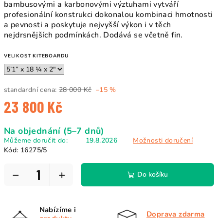
bambusovými a karbonovými výztuhami vytváří
profesionální konstrukci dokonalou kombinaci hmotnosti
a pevnosti a poskytuje nejvyšší výkon i v těch
nejdrsnějších podmínkách. Dodává se včetně fin.
VELIKOST KITEBOARDU
standardní cena:
28 000 Kč
–15 %
23 800 Kč
Měrná
Na objednání (5–7 dnů)
cena:
Můžeme doručit do:
19.8.2026
Možnosti doručení
Kód:
16275/5
−
+
Do košíku
Nabízíme i
Doprava zdarma