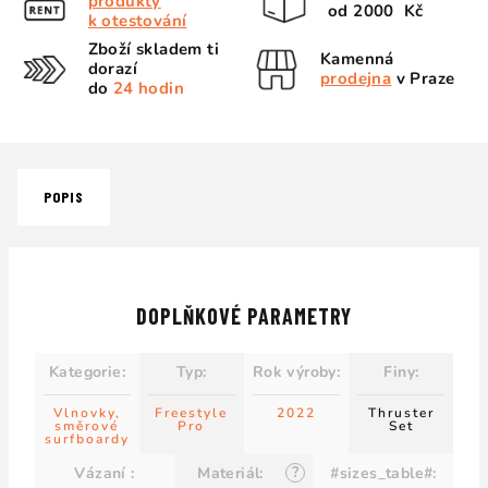
produkty
od 2000 Kč
k otestování
Zboží skladem ti
Kamenná
dorazí
prodejna
v Praze
do
24 hodin
POPIS
DOPLŇKOVÉ PARAMETRY
Kategorie
:
Typ
:
Rok výroby
:
Finy
:
Vlnovky,
Freestyle
2022
Thruster
směrové
Pro
Set
surfboardy
?
Vázaní
:
Materiál
:
#sizes_table#
: