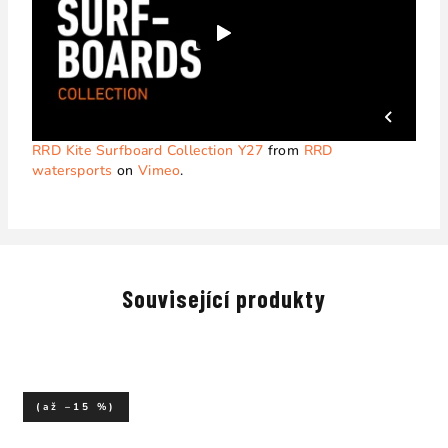
RRD Kite Surfboard Collection Y27
from
RRD
watersports
on
Vimeo
.
Související produkty
(až –15 %)