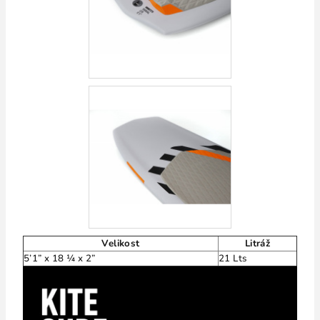
Velikost
Litráž
5’1” x 18 ¼ x 2”
21 Lts