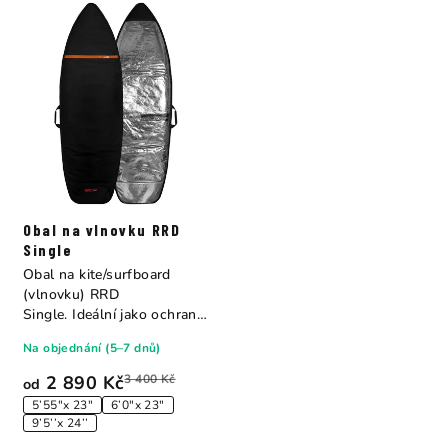
Obal na vlnovku RRD
Single
Obal na kite/surfboard
(vlnovku) RRD
Single. Ideální jako ochrana,
snadnou...
Na objednání (5–7 dnů)
2 890 Kč
3 400 Kč
od
5’55″x 23″
6’0″x 23″
9’5’’x 24’’