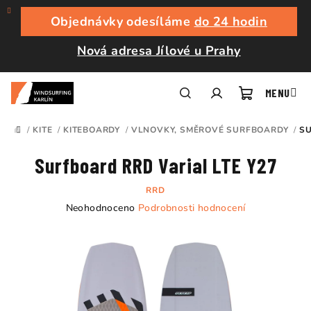
Přejít
na
Objednávky odesíláme
do 24 hodin
obsah
Nová adresa Jílové u Prahy
Nákupní
Hledat
Přihlášení
/
KITE
/
KITEBOARDY
/
VLNOVKY, SMĚROVÉ SURFBOARDY
/
SU
DOMŮ
košík
Surfboard RRD Varial LTE Y27
RRD
Průměrné
Neohodnoceno
Podrobnosti hodnocení
hodnocení
produktu
je
0,0
z
5
hvězdiček.