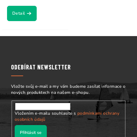
Detail
Z
á
p
a
ODEBÍRAT NEWSLETTER
t
í
Vložte svůj e-mail a my vám budeme zasílat informace o
nových produktech na našem e-shopu.
Vložením e-mailu souhlasíte s
podmínkami ochrany
osobních údajů
Přihlásit se