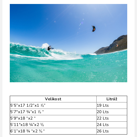
Velikost
Litráž
5’5”x17 1/2”x1 ⅞”
19 Lts
5’7″x17 ¾”x1 ⅞ “
20 Lts
5’9″x18 “x2 “
22 Lts
5’11″x18 ¼”x2 ⅛
24 Lts
6’1”x18 ¾ “x2 ⅛ “
26 Lts