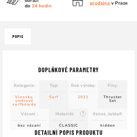
dorazí
prodejna
v Praze
do
24 hodin
POPIS
DOPLŇKOVÉ PARAMETRY
Kategorie
:
Typ
:
Rok výroby
:
Finy
:
Vlnovky,
Surf
2021
Thruster
směrové
Set
surfboardy
?
Vázaní
:
Materiál
:
#sizes_table#
:
bez vázaní
CLASSIC
hidden
DETAILNÍ POPIS PRODUKTU