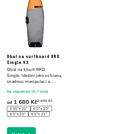
Obal na surfboard RRD
Single V2
Obal na k/surf RRD
Single. Ideální jako ochrana,
snadnou manipulaci a
cestování s...
Na objednání (5–7 dnů)
1 680 Kč
2 400 Kč
od
5’55″x 20″
6’0″x 20″
6’5″x 20″
6’5″x 23″