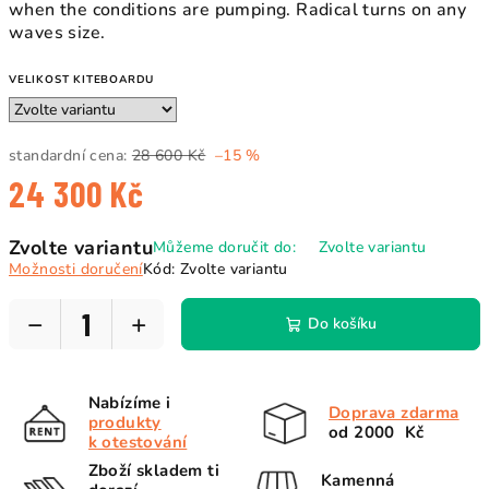
when the conditions are pumping. Radical turns on any
waves size.
VELIKOST KITEBOARDU
standardní cena:
28 600 Kč
–15 %
24 300 Kč
Měrná
Zvolte variantu
Můžeme doručit do:
Zvolte variantu
cena:
Možnosti doručení
Kód:
Zvolte variantu
−
+
Do košíku
Nabízíme i
Doprava zdarma
produkty
od 2000 Kč
k otestování
Zboží skladem ti
Kamenná