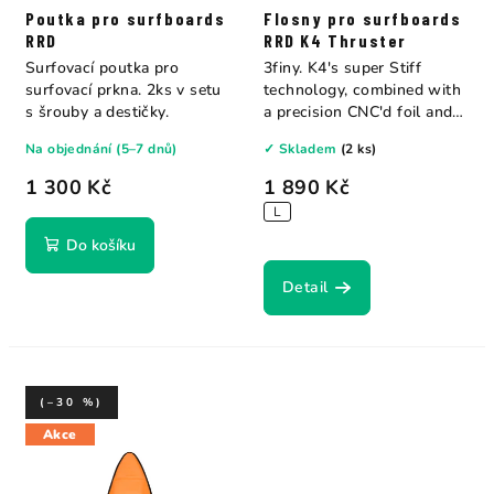
Poutka pro surfboards
Flosny pro surfboards
RRD
RRD K4 Thruster
Surfovací poutka pro
3finy. K4's super Stiff
surfovací prkna. 2ks v setu
technology, combined with
s šrouby a destičky.
a precision CNC'd foil and
hours of...
Na objednání (5–7 dnů)
✓ Skladem
(2 ks)
1 300 Kč
1 890 Kč
L
Do košíku
Detail
(–30 %)
Akce