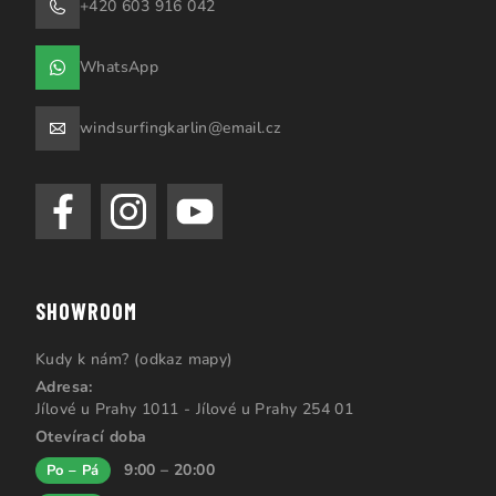
+420 603 916 042
WhatsApp
windsurfingkarlin@email.cz
SHOWROOM
Kudy k nám? (odkaz mapy)
Adresa:
Jílové u Prahy 1011 - Jílové u Prahy 254 01
Otevírací doba
9:00 – 20:00
Po – Pá