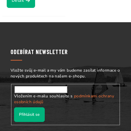
Detail
Z
á
p
a
ODEBÍRAT NEWSLETTER
t
í
Vložte svůj e-mail a my vám budeme zasílat informace o
nových produktech na našem e-shopu.
Vložením e-mailu souhlasíte s
podmínkami ochrany
osobních údajů
Přihlásit se