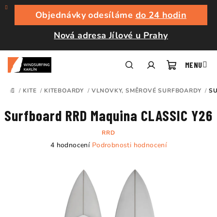
Přejít
na
Objednávky odesíláme
do 24 hodin
obsah
Nová adresa Jílové u Prahy
Nákupní
Hledat
Přihlášení
/
KITE
/
KITEBOARDY
/
VLNOVKY, SMĚROVÉ SURFBOARDY
/
SU
DOMŮ
košík
Surfboard RRD Maquina CLASSIC Y26
RRD
Průměrné
4 hodnocení
Podrobnosti hodnocení
hodnocení
produktu
je
5,0
z
5
hvězdiček.