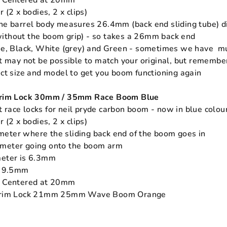
e Centered at 20mm
r (2 x bodies, 2 x clips)
the barrel body measures 26.4mm (back end sliding tube)
ithout the boom grip) - so takes a 26mm back end
ue, Black, White (grey) and Green - sometimes we have mul
it may not be possible to match your original, but remember
ect size and model to get you boom functioning again
Trim Lock 30mm / 35mm Race Boom Blue
race locks for neil pryde carbon boom - now in blue colou
r (2 x bodies, 2 x clips)
eter where the sliding back end of the boom goes in
meter going onto the boom arm
meter is 6.3mm
is 9.5mm
e Centered at 20mm
 Trim Lock 21mm 25mm Wave Boom Orange