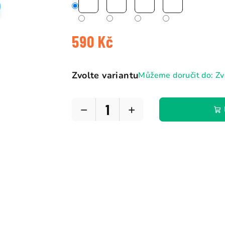
5
hvězdiček.
590 Kč
Měrná
cena:
Zvolte variantu
Můžeme doručit do:
Zv
−
+