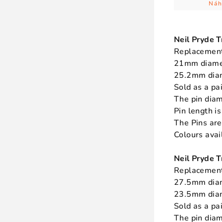
Náh
Neil Pryde 
Replacement
21mm diamet
25.2mm diam
Sold as a pai
The pin dia
Pin length 
The Pins ar
Colours avai
Neil Pryde
Replacement
27.5mm diam
23.5mm diam
Sold as a pai
The pin dia