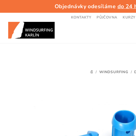
Přejít
Objednávky odesíláme
do 24 
na
obsah
KONTAKTY
PŮJČOVNA
KURZY
/
WINDSURFING
/
DOMŮ