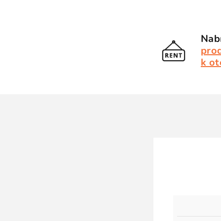
Nabí
pro
k ot