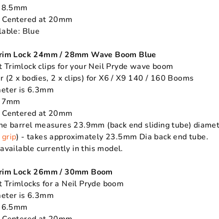
is 8.5mm
e Centered at 20mm
lable: Blue
 Trim Lock 24mm / 28mm Wave Boom Blue
Trimlock clips for your Neil Pryde wave boom
ir (2 x bodies, 2 x clips) for X6 / X9 140 / 160 Booms
meter is 6.3mm
is 7mm
e Centered at 20mm
the barrel measures 23.9mm (back end sliding tube) dia
 grip
) - takes approximately 23.5mm Dia back end tube.
available currently in this model.
 Trim Lock 26mm / 30mm Boom
 Trimlocks for a Neil Pryde boom
meter is 6.3mm
is 6.5mm