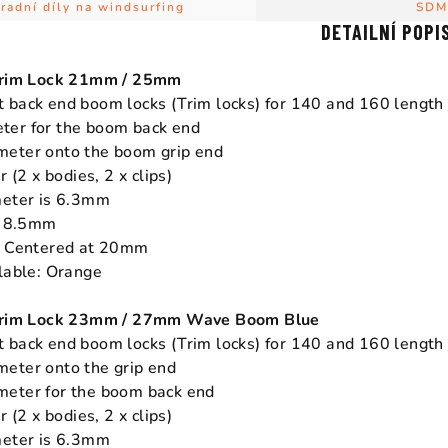
radní díly na windsurfing
SDM
DETAILNÍ POPI
Trim Lock 21mm / 25mm
 back end boom locks (Trim locks) for 140 and 160 length
er for the boom back end
eter onto the boom grip end
r (2 x bodies, 2 x clips)
meter is 6.3mm
is 8.5mm
e Centered at 20mm
lable: Orange
 Trim Lock 23mm / 27mm Wave Boom Blue
 back end boom locks (Trim locks) for 140 and 160 length
eter onto the grip end
eter for the boom back end
r (2 x bodies, 2 x clips)
meter is 6.3mm