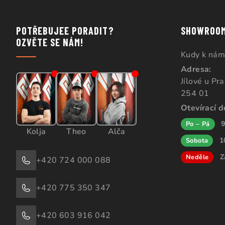
POTŘEBUJEE PORADIT?
SHOWROO
OZVĚTE SE NÁM!
Kudy k nám
Adresa:
Jílové u Pr
254 01
Otevírací 
9
Po – Pá
Kolja
Theo
Alča
1
Sobota
Z
Neděle
+420 724 000 088
+420 775 350 347
+420 603 916 042