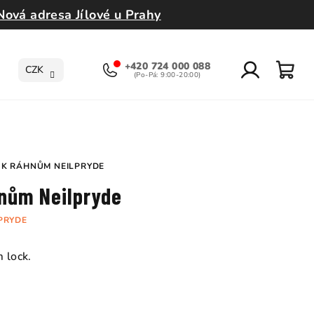
Nová adresa Jílové u Prahy
+420 724 000 088
CZK
Přihlášení
Nák
koší
 K RÁHNŮM NEILPRYDE
hnům Neilpryde
PRYDE
 lock.