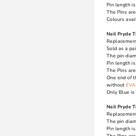
Pin length 
The Pins ar
Colours avai
Neil Pryde
Replacement 
Sold as a pa
The pin dia
Pin length 
The Pins ar
One end of 
without
EVA
Only Blue is 
Neil Pryde
Replacement
The pin dia
Pin length 