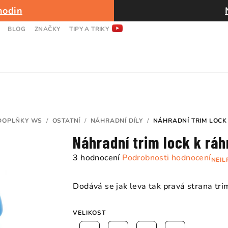
hodin
BLOG
ZNAČKY
TIPY A TRIKY
DOPLŇKY WS
/
OSTATNÍ
/
NÁHRADNÍ DÍLY
/
NÁHRADNÍ TRIM LOCK
Náhradní trim lock k rá
Průměrné
3 hodnocení
Podrobnosti hodnocení
NEIL
hodnocení
produktu
Dodává se jak leva tak pravá strana trim
je
5,0
VELIKOST
z