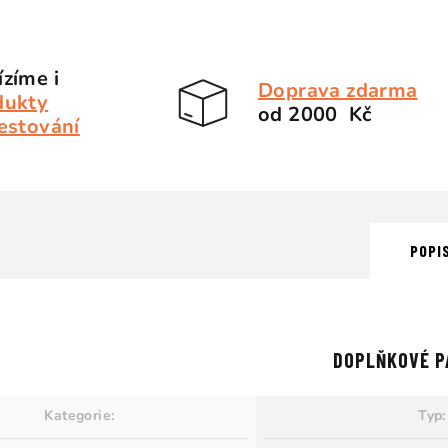
zíme i
Doprava zdarma
dukty
od 2000 Kč
estování
POPI
DOPLŇKOVÉ P
Kategorie
:
Typ
: