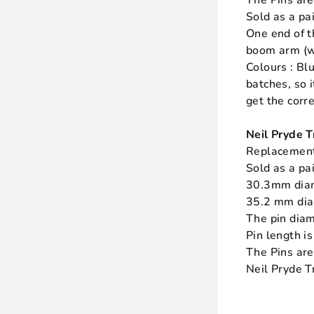
The Pins ar
Sold as a pai
One end of 
boom arm (w
Colours : Bl
batches, so 
get the corr
Neil Pryde 
Replacement 
Sold as a pai
30.3mm diam
35.2 mm dia
The pin dia
Pin length 
The Pins ar
Neil Pryde