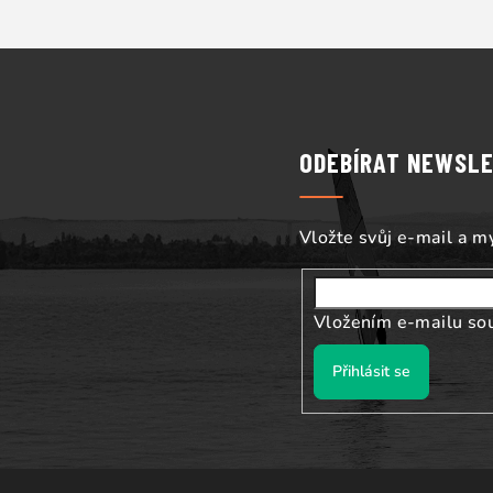
Z
á
p
ODEBÍRAT NEWSL
a
t
Vložte svůj e-mail a 
í
Vložením e-mailu so
Přihlásit se