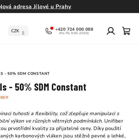
Nová adresa Jílové u Prahy
+420 724 000 088
CZK
Přihlášení
Nák
koší
LS - 50% SDM CONSTANT
als - 50% SDM Constant
IBER
aci tuhosti a flexibility, což zlepšuje manipulaci s
abilní výkon ve různých větrných podmínkách.
Unifiber
 prvotřídní kvality za přijatelné ceny. Díky použití
aných karbonových vláken jsou stěžně pevné a lehké,