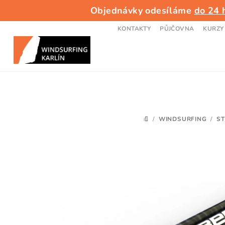
Přejít
Objednávky odesíláme
do 24 
na
obsah
KONTAKTY
PŮJČOVNA
KURZY
/
WINDSURFING
/
ST
DOMŮ