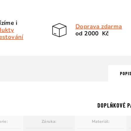
zíme i
Doprava zdarma
dukty
od 2000 Kč
estování
POPI
DOPLŇKOVÉ P
orie
:
Záruka
:
Materiál
: