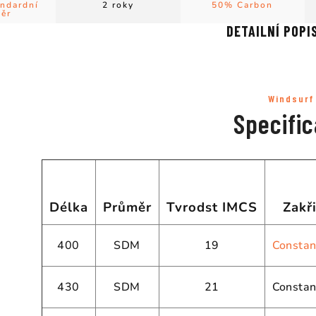
ndardní
2 roky
50% Carbon
ěr
DETAILNÍ POPI
Windsurf
Specific
Délka
Průměr
Tvrodst IMCS
Zakř
400
SDM
19
Constan
430
SDM
21
Constan