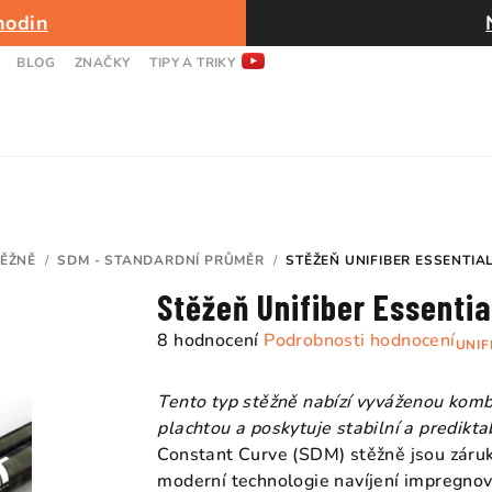
hodin
BLOG
ZNAČKY
TIPY A TRIKY
ĚŽNĚ
/
SDM - STANDARDNÍ PRŮMĚR
/
STĚŽEŇ UNIFIBER ESSENTIA
Stěžeň Unifiber Essenti
Průměrné
8 hodnocení
Podrobnosti hodnocení
UNIF
hodnocení
produktu
Tento typ stěžně nabízí vyváženou kombin
je
plachtou a poskytuje stabilní a predikt
5,0
Constant Curve (SDM) stěžně jsou zárukou
z
moderní technologie navíjení impregnov