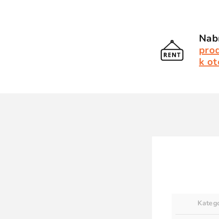
Nabí
pro
k ot
Kateg