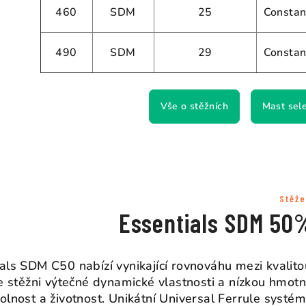
460
SDM
25
Constan
490
SDM
29
Constan
Vše o stěžních
Mast sel
Stěže
Essentials SDM 50
als SDM C50 nabízí vynikající rovnováhu mezi kvali
je stěžni výtečné dynamické vlastnosti a nízkou hmotn
olnost a životnost. Unikátní Universal Ferrule systém 