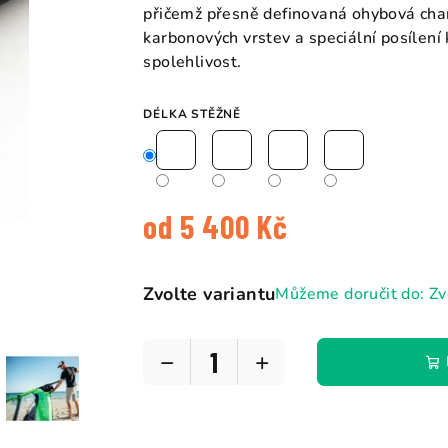
5
přičemž přesně definovaná ohybová char
hvězdiček.
karbonových vrstev a speciální posílení 
spolehlivost.
DÉLKA STĚŽNĚ
od
5 400 Kč
Měrná
cena:
Zvolte variantu
Můžeme doručit do:
Zv
−
+