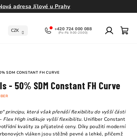
Nová adresa Jílové u Prahy
+420 724 000 088
CZK
Přihlášení
Nák
koší
 50% SDM CONSTANT FH CURVE
als - 50% SDM Constant FH Curve
IBER
" principu, která však přenáší flexibilitu do vyšší části
 Flex High indikuje vyšší flexibilitu.
Unifiber Constant
řídní kvality za přijatelné ceny. Díky použití moderní
rbonových vláken jsou stěžně pevné a lehké, přičemž