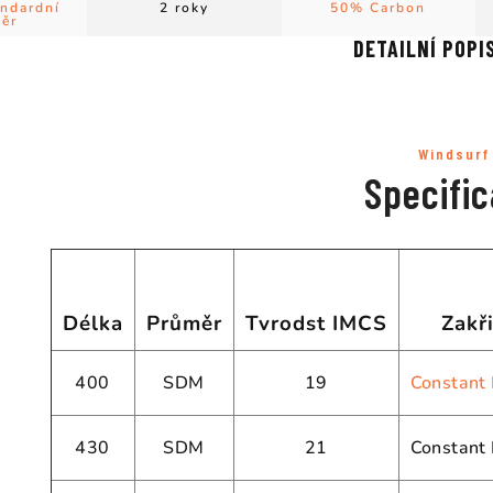
ndardní
2 roky
50% Carbon
ěr
DETAILNÍ POPI
Windsurf
Specific
Délka
Průměr
Tvrodst IMCS
Zakř
400
SDM
19
Constant
430
SDM
21
Constant