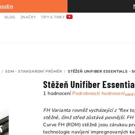
hodin
BLOG
ZNAČKY
TIPY A TRIKY
/
SDM - STANDARDNÍ PRŮMĚR
/
STĚŽEŇ UNIFIBER ESSENTIALS -
Stěžeň Unifiber Essenti
Průměrné
1 hodnocení
Podrobnosti hodnocení
UNIF
hodnocení
produktu
FH Varianta rovněž vycházející z "flex top
je
stěžně, čímž střed zůstává pevnější. FH -
5,0
Curve FH (RDM) stěžně jsou zárukou prvot
z
technologie navíjení impregnovaných ka