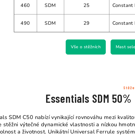
460
SDM
25
Constant
490
SDM
29
Constant
Vše o stěžních
Mast sel
Stěže
Essentials SDM 50% 
als SDM C50 nabízí vynikající rovnováhu mezi kvali
je stěžni výtečné dynamické vlastnosti a nízkou hmotn
olnost a životnost. Unikátní Universal Ferrule systém 