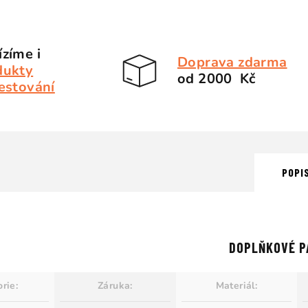
zíme i
Doprava zdarma
dukty
od 2000 Kč
estování
POPI
DOPLŇKOVÉ P
orie
:
Záruka
:
Materiál
: