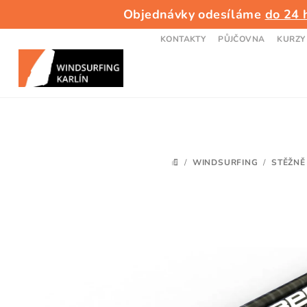
Přejít
Objednávky odesíláme
do 24 
na
obsah
KONTAKTY
PŮJČOVNA
KURZY
/
WINDSURFING
/
STĚŽNĚ
DOMŮ