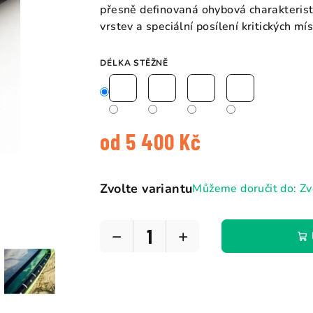
5
přesně definovaná ohybová charakterist
hvězdiček.
vrstev a speciální posílení kritických mí
DÉLKA STĚŽNĚ
od
5 400 Kč
Měrná
cena:
Zvolte variantu
Můžeme doručit do:
Zv
−
+