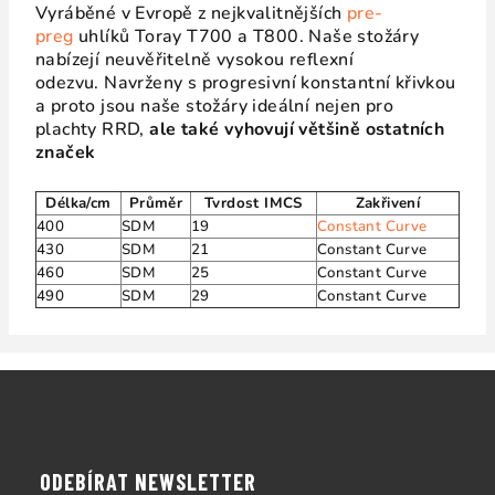
Vyráběné v Evropě z nejkvalitnějších
pre-
preg
uhlíků Toray T700 a T800. Naše stožáry
nabízejí neuvěřitelně vysokou reflexní
odezvu. Navrženy s progresivní konstantní křivkou
a proto jsou naše stožáry ideální nejen pro
plachty RRD,
ale také vyhovují většině ostatních
značek
Délka/cm
Průměr
Tvrdost IMCS
Zakřivení
400
SDM
19
Constant Curve
430
SDM
21
Constant Curve
460
SDM
25
Constant Curve
490
SDM
29
Constant Curve
Z
á
p
a
ODEBÍRAT NEWSLETTER