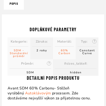
POPIS
DOPLŇKOVÉ PARAMETRY
?
Kategorie
:
Záruka
:
Materiál
:
Typ
:
SDM -
2 roky
60%
Constant
Standardní
Carbon
Curve
průměr
?
Průměr
:
#sizes_table#
:
SDM
hidden
DETAILNÍ POPIS PRODUKTU
Avant SDM 60% Carbonu- Stěžeň
vyráběný
Autoklávovým
procesem. Zde
dostáváme nejvyšší výkon za přijatelnou cenu.