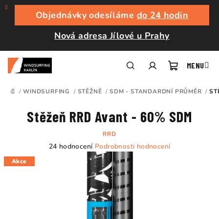
Přejít
na
Objednávky odesíláme
do 24 hodin
obsah
Nová adresa Jílové u Prahy
Nákupní
Hledat
Přihlášení
/
WINDSURFING
/
STĚŽNĚ
/
SDM - STANDARDNÍ PRŮMĚR
/
ST
DOMŮ
košík
Stěžeň RRD Avant - 60% SDM
RRD
Průměrné
24 hodnocení
Podrobnosti hodnocení
hodnocení
Akce
produktu
je
4,8
z
5
hvězdiček.