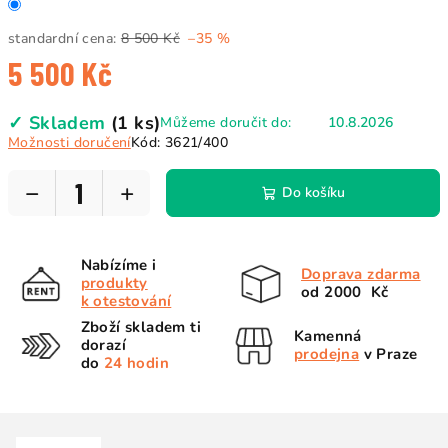
standardní cena:
8 500 Kč
–35 %
5 500 Kč
Měrná
✓ Skladem
(1 ks)
Můžeme doručit do:
10.8.2026
cena:
Možnosti doručení
Kód:
3621/400
−
+
Do košíku
Nabízíme i
Doprava zdarma
produkty
od 2000 Kč
k otestování
Zboží skladem ti
Kamenná
dorazí
prodejna
v Praze
do
24 hodin