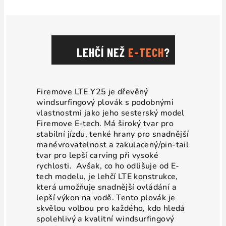
LEHČÍ NEŽ
E-TECH
?
Firemove LTE Y25 je dřevěný
windsurfingový plovák s podobnými
vlastnostmi jako jeho sesterský model
Firemove E-tech. Má široký tvar pro
stabilní jízdu, tenké hrany pro snadnější
manévrovatelnost a zakulacený/pin-tail
tvar pro lepší carving při vysoké
rychlosti. Avšak, co ho odlišuje od E-
tech modelu, je lehčí LTE konstrukce,
která umožňuje snadnější ovládání a
lepší výkon na vodě. Tento plovák je
skvělou volbou pro každého, kdo hledá
spolehlivý a kvalitní windsurfingový