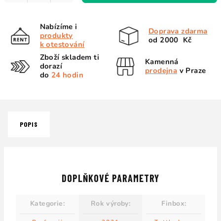
Nabízíme i
Doprava zdarma
produkty
od 2000 Kč
k otestování
Zboží skladem ti
Kamenná
dorazí
prodejna
v Praze
do
24 hodin
POPIS
DOPLŇKOVÉ PARAMETRY
Kategorie
:
Rok výroby
:
Finbox
: