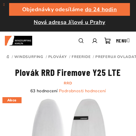
Přejít
na
Objednávky odesíláme
do 24 hodin
obsah
Nová adresa Jílové u Prahy
Nákupní
Hledat
Přihlášení
/
WINDSURFING
/
PLOVÁKY
/
FREERIDE
/
PREFERUJI OVLADA
DOMŮ
košík
Plovák RRD Firemove Y25 LTE
RRD
Průměrné
63 hodnocení
Podrobnosti hodnocení
hodnocení
Akce
produktu
je
4,7
z
5
hvězdiček.