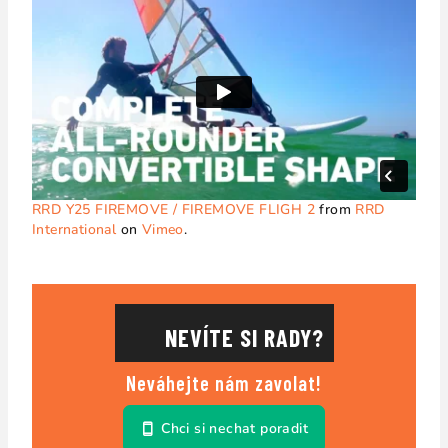
RRD Y25 FIREMOVE / FIREMOVE FLIGH 2
from
RRD
International
on
Vimeo
.
NEVÍTE SI RADY?
Neváhejte nám zavolat!
Chci si nechat poradit