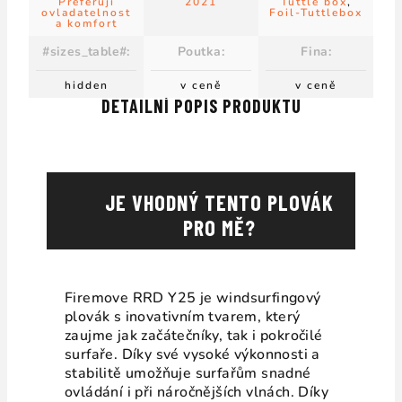
Preferuji
2021
Tuttle box
,
ovladatelnost
Foil-Tuttlebox
a komfort
#sizes_table#
:
Poutka
:
Fina
:
hidden
v ceně
v ceně
DETAILNÍ POPIS PRODUKTU
JE VHODNÝ TENTO PLOVÁK
PRO MĚ?
Firemove RRD Y25 je windsurfingový
plovák s inovativním tvarem, který
zaujme jak začátečníky, tak i pokročilé
surfaře. Díky své vysoké výkonnosti a
stabilitě umožňuje surfařům snadné
ovládání i při náročnějších vlnách.
Díky