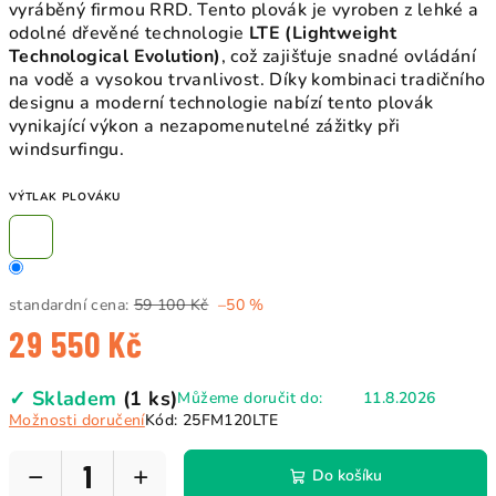
vyráběný firmou RRD. Tento plovák je vyroben z lehké a
odolné dřevěné technologie
LTE (Lightweight
Technological Evolution)
, což zajišťuje snadné ovládání
na vodě a vysokou trvanlivost. Díky kombinaci tradičního
designu a moderní technologie nabízí tento plovák
vynikající výkon a nezapomenutelné zážitky při
windsurfingu.
VÝTLAK PLOVÁKU
standardní cena:
59 100 Kč
–50 %
29 550 Kč
Měrná
✓ Skladem
(1 ks)
Můžeme doručit do:
11.8.2026
cena:
Možnosti doručení
Kód:
25FM120LTE
−
+
Do košíku