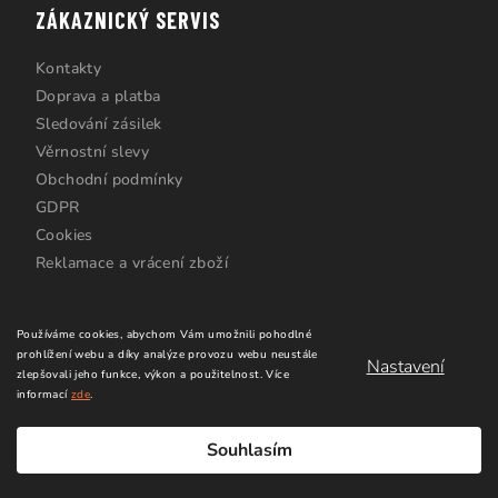
ZÁKAZNICKÝ SERVIS
Kontakty
Doprava a platba
Sledování zásilek
Věrnostní slevy
Obchodní podmínky
GDPR
Cookies
Reklamace a vrácení zboží
Používáme cookies, abychom Vám umožnili pohodlné
prohlížení webu a díky analýze provozu webu neustále
Nastavení
zlepšovali jeho funkce, výkon a použitelnost.
Více
informací
zde
.
Copyright 2026
Windsurfing Karlín.cz
. Všechna práva
vyhrazena.
Upravit nastavení cookies
Souhlasím
Vytvořil Shoptet