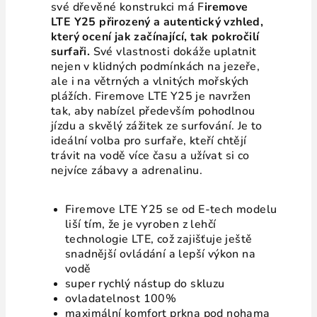
své dřevěné konstrukci má F
iremove
LTE Y25 přirozený a autentický vzhled,
který ocení jak začínající, tak pokročilí
surfaři.
Své vlastnosti dokáže uplatnit
nejen v klidných podmínkách na jezeře,
ale i na větrných a vlnitých mořských
plážích. Firemove LTE Y25 je navržen
tak, aby nabízel především pohodlnou
jízdu a skvělý zážitek ze surfování. Je to
ideální volba pro surfaře, kteří chtějí
trávit na vodě více času a užívat si co
nejvíce zábavy a adrenalinu.
Firemove LTE Y25 se od E-tech modelu
liší tím, že je vyroben z lehčí
technologie LTE, což zajišťuje ještě
snadnější ovládání a lepší výkon na
vodě
super rychlý nástup do skluzu
ovladatelnost 100%
maximální komfort prkna pod nohama