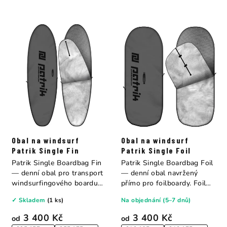
Obal na windsurf
Obal na windsurf
Patrik Single Fin
Patrik Single Foil
Patrik Single Boardbag Fin
Patrik Single Boardbag Foil
— denní obal pro transport
— denní obal navržený
windsurfingového boardu
přímo pro foilboardy. Foil
do auta...
boardy...
✓ Skladem
(1 ks)
Na objednání (5–7 dnů)
3 400 Kč
3 400 Kč
od
od