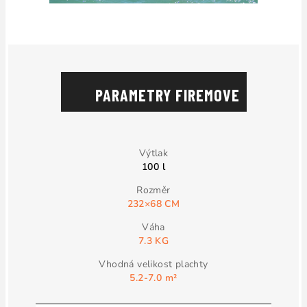
PARAMETRY FIREMOVE
100 l
232×68 CM
7.3 KG
5.2-7.0 m²