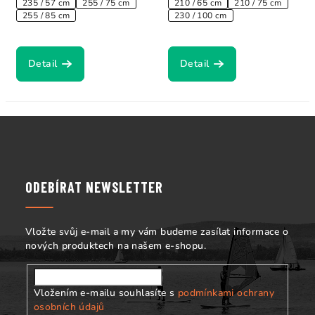
235 / 57 cm
255 / 75 cm
210 / 65 cm
210 / 75 cm
255 / 85 cm
230 / 100 cm
Detail
Detail
Z
á
p
a
ODEBÍRAT NEWSLETTER
t
í
Vložte svůj e-mail a my vám budeme zasílat informace o
nových produktech na našem e-shopu.
Vložením e-mailu souhlasíte s
podmínkami ochrany
osobních údajů