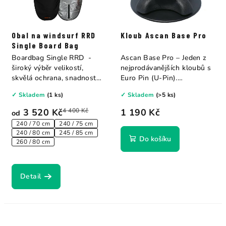
Obal na windsurf RRD
Kloub Ascan Base Pro
Single Board Bag
Boardbag Single RRD -
Ascan Base Pro – Jeden z
široký výběr velikostí,
nejprodávanějších kloubů s
skvělá ochrana, snadnost
Euro Pin (U-Pin).
používání a...
Osvědčený Power...
✓ Skladem
(1 ks)
✓ Skladem
(>5 ks)
3 520 Kč
4 400 Kč
1 190 Kč
od
240 / 70 cm
240 / 75 cm
240 / 80 cm
245 / 85 cm
Do košíku
260 / 80 cm
Detail