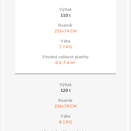
110 l
233×74 CM
7.7 KG
6.0-7.4 m²
120 l
234×79 CM
8.1 KG