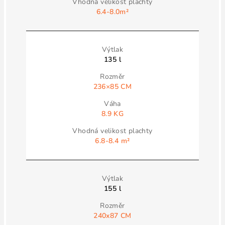
6.4-8.0
m²
135 l
236×85 CM
8.9 KG
6.8-8.4 m²
155 l
240x87 CM