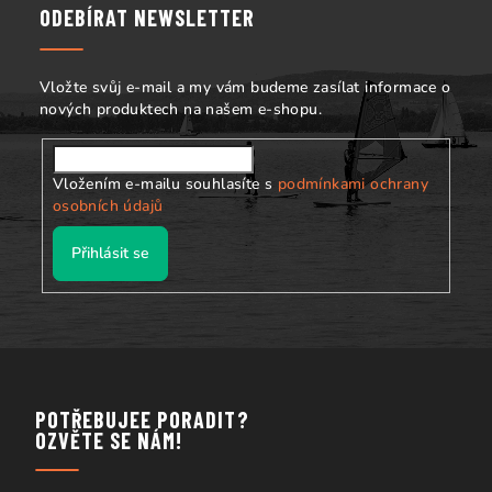
a
ODEBÍRAT NEWSLETTER
t
í
Vložte svůj e-mail a my vám budeme zasílat informace o
nových produktech na našem e-shopu.
Vložením e-mailu souhlasíte s
podmínkami ochrany
osobních údajů
Přihlásit se
POTŘEBUJEE PORADIT?
OZVĚTE SE NÁM!