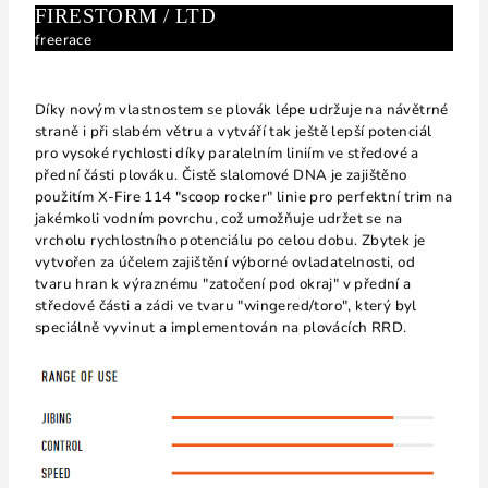
FIRESTORM / LTD
freerace
Díky novým vlastnostem se plovák lépe udržuje na návětrné
straně i při slabém větru a vytváří tak ještě lepší potenciál
pro vysoké rychlosti díky paralelním liniím ve středové a
přední části plováku. Čistě slalomové DNA je zajištěno
použitím X-Fire 114 "scoop rocker" linie pro perfektní trim na
jakémkoli vodním povrchu, což umožňuje udržet se na
vrcholu rychlostního potenciálu po celou dobu. Zbytek je
vytvořen za účelem zajištění výborné ovladatelnosti, od
tvaru hran k výraznému "zatočení pod okraj" v přední a
středové části a zádi ve tvaru "wingered/toro", který byl
speciálně vyvinut a implementován na plovácích RRD.