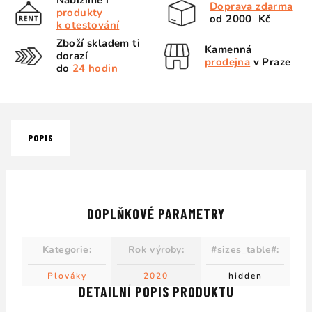
Nabízíme i
Doprava zdarma
produkty
od 2000 Kč
k otestování
Zboží skladem ti
Kamenná
dorazí
prodejna
v Praze
do
24 hodin
POPIS
DOPLŇKOVÉ PARAMETRY
Kategorie
:
Rok výroby
:
#sizes_table#
:
Plováky
2020
hidden
DETAILNÍ POPIS PRODUKTU