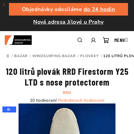
Přejít
na
Objednávky odesíláme
do 24 hodin
obsah
Nová adresa Jílové u Prahy
Nákupní
Hledat
Přihlášení
/
BAZAR
/
WINDSURFING BAZAR
/
PLOVÁKY
/
120 LITRŮ PLO
DOMŮ
košík
120 litrů plovák RRD Firestorm Y25
LTD s nose protectorem
RRD
Průměrné
10 hodnocení
Podrobnosti hodnocení
hodnocení
B-
produktu
je
4,5
z