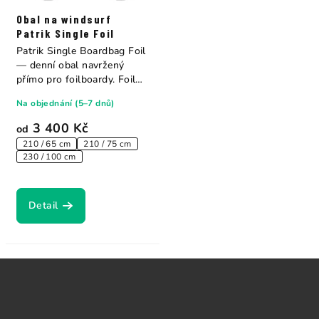
Obal na windsurf
Patrik Single Foil
Patrik Single Boardbag Foil
— denní obal navržený
přímo pro foilboardy. Foil
boardy...
Na objednání (5–7 dnů)
3 400 Kč
od
210 / 65 cm
210 / 75 cm
230 / 100 cm
Detail
Z
á
p