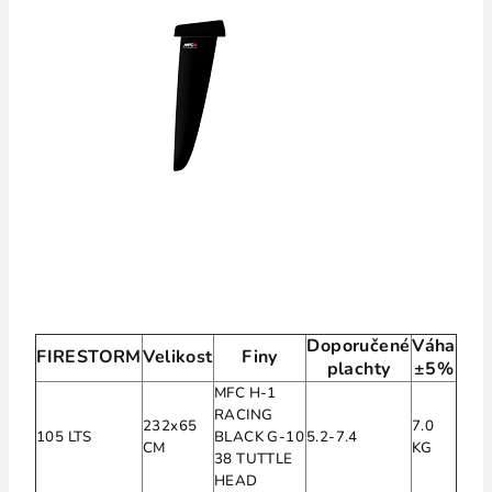
Doporučené
Váha
FIRESTORM
Velikost
Finy
plachty
±5%
MFC H-1
RACING
232x65
7.0
105 LTS
BLACK G-10
5.2-7.4
CM
KG
38 TUTTLE
HEAD