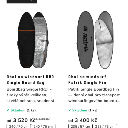
Obal na windsurf RRD
Obal na windsurf
Single Board Bag
Patrik Single Fin
Boardbag Single RRD -
Patrik Single Boardbag Fin
široký výběr velikostí,
— denní obal pro transport
skvělá ochrana, snadnost
windsurfingového boardu
používání a...
do auta...
✓ Skladem
(1 ks)
✓ Skladem
(1 ks)
3 520 Kč
4 400 Kč
3 400 Kč
od
od
240 / 70 cm
240 / 75 cm
235 / 57 cm
255 / 75 cm