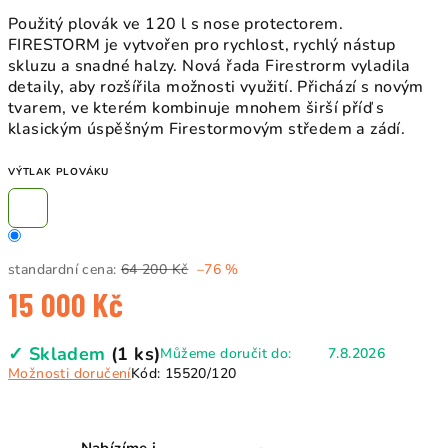
Použitý plovák ve 120 l s nose protectorem.
FIRESTORM je vytvořen pro rychlost, rychlý nástup
skluzu a snadné halzy. Nová řada Firestrorm vyladila
detaily, aby rozšířila možnosti využití. Přichází s novým
tvarem, ve kterém kombinuje mnohem širší příď s
klasickým úspěšným Firestormovým středem a zádí.
VÝTLAK PLOVÁKU
standardní cena:
64 200 Kč
–76 %
15 000 Kč
Měrná
✓ Skladem
(1 ks)
Můžeme doručit do:
7.8.2026
cena:
Možnosti doručení
Kód:
15520/120