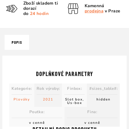
Zboží skladem ti
Kamenná
dorazí
prodejna
v Praze
do
24 hodin
POPIS
DOPLŇKOVÉ PARAMETRY
Kategorie
:
Rok výroby
:
Finbox
:
#sizes_table#
:
Plováky
2021
Slot box,
hidden
Us-box
Poutka
:
Fina
:
v cenně
v cenně