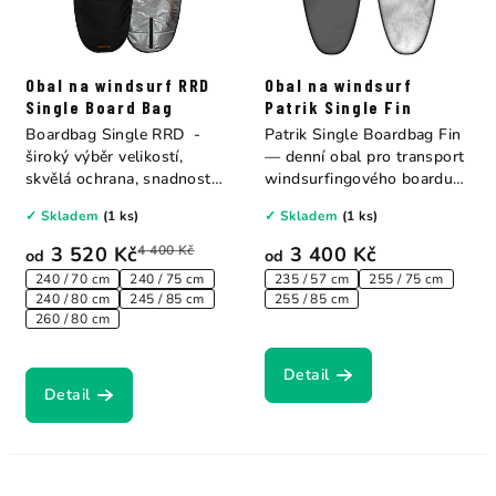
Obal na windsurf RRD
Obal na windsurf
Single Board Bag
Patrik Single Fin
Boardbag Single RRD -
Patrik Single Boardbag Fin
široký výběr velikostí,
— denní obal pro transport
skvělá ochrana, snadnost
windsurfingového boardu
používání a...
do auta...
✓ Skladem
(1 ks)
✓ Skladem
(1 ks)
3 520 Kč
4 400 Kč
3 400 Kč
od
od
240 / 70 cm
240 / 75 cm
235 / 57 cm
255 / 75 cm
240 / 80 cm
245 / 85 cm
255 / 85 cm
260 / 80 cm
Detail
Detail