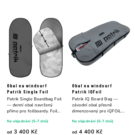
Obal na windsurf
Obal na windsurf
Patrik Single Foil
Patrik IQFoil
Patrik Single Boardbag Foil
Patrik IQ Board Bag —
— denní obal navržený
závodní obal přesně
přímo pro foilboardy. Foil
dimenzovaný pro iQFOiL
boardy...
boardy. Double bag...
Na objednání (5–7 dnů)
Na objednání (5–7 dnů)
3 400 Kč
4 400 Kč
od
od