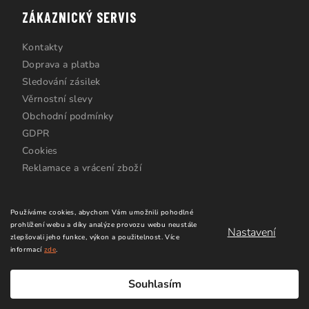
ZÁKAZNICKÝ SERVIS
Kontakty
Doprava a platba
Sledování zásilek
Věrnostní slevy
Obchodní podmínky
GDPR
Cookies
Reklamace a vrácení zboží
Používáme cookies, abychom Vám umožnili pohodlné
prohlížení webu a díky analýze provozu webu neustále
Nastavení
zlepšovali jeho funkce, výkon a použitelnost.
Více
informací
zde
.
Copyright 2026
Windsurfing Karlín.cz
. Všechna práva
vyhrazena.
Upravit nastavení cookies
Souhlasím
Vytvořil Shoptet