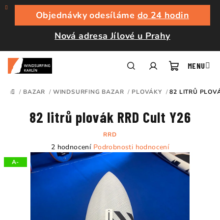
Přejít
na
Objednávky odesíláme
do 24 hodin
obsah
Nová adresa Jílové u Prahy
Nákupní
Hledat
Přihlášení
/
BAZAR
/
WINDSURFING BAZAR
/
PLOVÁKY
/
82 LITRŮ PLOV
DOMŮ
košík
82 litrů plovák RRD Cult Y26
RRD
Průměrné
2 hodnocení
Podrobnosti hodnocení
hodnocení
A-
produktu
je
5,0
z
5
hvězdiček.