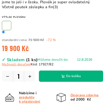
jsme to jeli i v česku. Plovák je super ovladatelný.
Včetně poutek záslepku a fin(3)
VÝTLAK PLOVÁKU
standardní cena:
71 500 Kč
–72 %
19 900 Kč
Měrná
✓ Skladem
(1 ks)
Můžeme doručit do:
12.8.2026
cena:
Možnosti doručení
Kód:
17927/82
−
+
Do košíku
Nabízíme i
Doprava zdarma
produkty
od 2000 Kč
k otestování