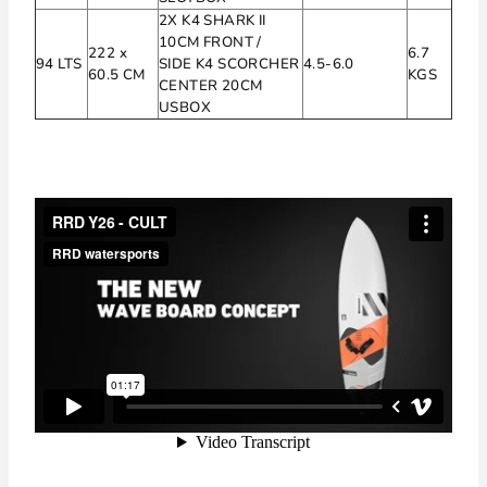
2X K4 SHARK II
10CM FRONT /
222 x
6.7
94 LTS
SIDE
K4 SCORCHER
4.5-6.0
60.5 CM
KGS
CENTER 20CM
USBOX