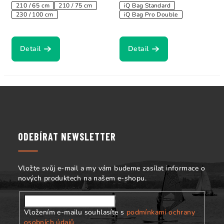
210 / 65 cm
210 / 75 cm
iQ Bag Standard
230 / 100 cm
iQ Bag Pro Double
Detail
Detail
Z
á
p
a
ODEBÍRAT NEWSLETTER
t
í
Vložte svůj e-mail a my vám budeme zasílat informace o
nových produktech na našem e-shopu.
Vložením e-mailu souhlasíte s
podmínkami ochrany
osobních údajů