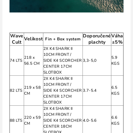
Wave
Doporučené
Váha
Velikost
Fin + Box system
Cult
plachty
±5%
2X K4 SHARK II
10CM FRONT /
218 x
5.9
74 LTS
SIDE
K4 SCORCHER
3,3-5,0
56.5 CM
KGS
CENTER 17CM
SLOTBOX
2X K4 SHARK II
10CM FRONT /
219 x 58
6.5
82 LTS
SIDE
K4 SCORCHER
3.7-5.4
CM
KGS
CENTER 17CM
SLOTBOX
2X K4 SHARK II
10CM FRONT /
220 x 59
6.6
88 LTS
SIDE
K4 SCORCHER
4.0-5.6
CM
KGS
CENTER 18CM
SLOTBOX