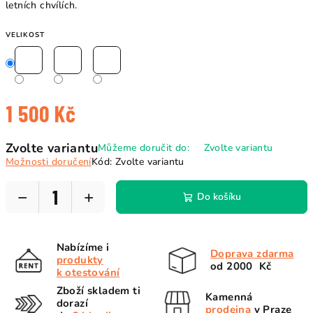
letních chvílích.
VELIKOST
1 500 Kč
Měrná
Zvolte variantu
Můžeme doručit do:
Zvolte variantu
cena:
Možnosti doručení
Kód:
Zvolte variantu
−
+
Do košíku
Nabízíme i
Doprava zdarma
produkty
od 2000 Kč
k otestování
Zboží skladem ti
Kamenná
dorazí
prodejna
v Praze