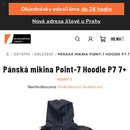
Přejít
na
Objednávky odesíláme
do 24 hodin
obsah
Nová adresa Jílové u Prahy
Nákupní
Hledat
Přihlášení
/
OSTATNÍ
/
OBLEČENÍ
/
PÁNSKÁ MIKINA POINT-7 HOODIE P7 7
DOMŮ
košík
Pánská mikina Point-7 Hoodie P7 7+
POINT-7
Průměrné
Neohodnoceno
Podrobnosti hodnocení
hodnocení
produktu
je
0,0
z
5
hvězdiček.