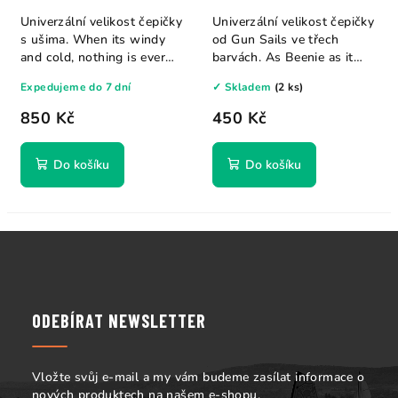
Univerzální velikost čepičky
Univerzální velikost čepičky
s ušima. When its windy
od Gun Sails ve třech
and cold, nothing is ever
barvách. As Beenie as it
warm...
gets....
Expedujeme do 7 dní
✓ Skladem
(2 ks)
850 Kč
450 Kč
Do košíku
Do košíku
Z
á
p
a
ODEBÍRAT NEWSLETTER
t
í
Vložte svůj e-mail a my vám budeme zasílat informace o
nových produktech na našem e-shopu.