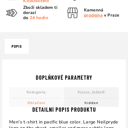
k otestování
Zboží skladem ti
Kamenná
dorazí
prodejna
v Praze
do
24 hodin
POPIS
DOPLŇKOVÉ PARAMETRY
Kategorie
:
#sizes_table#
:
Oblečení
hidden
DETAILNÍ POPIS PRODUKTU
Men's t-shirt in pacific blue color. Large Neilpryde