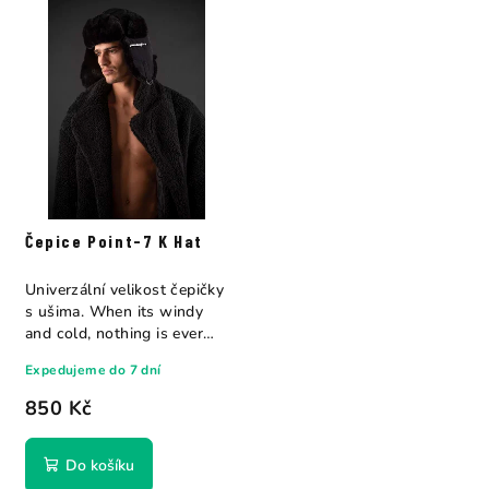
Čepice Point-7 K Hat
Univerzální velikost čepičky
s ušima. When its windy
and cold, nothing is ever
warm...
Expedujeme do 7 dní
850 Kč
Do košíku