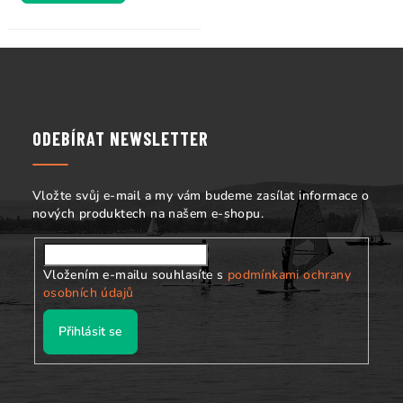
Z
á
p
a
ODEBÍRAT NEWSLETTER
t
í
Vložte svůj e-mail a my vám budeme zasílat informace o
nových produktech na našem e-shopu.
Vložením e-mailu souhlasíte s
podmínkami ochrany
osobních údajů
Přihlásit se