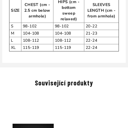
HIPS (cm -
CHEST (cm -
SLEEVES
bottom
SIZE
2.5 cm below
LENGTH (cm -
sweep
armhole)
from armhole)
relaxed)
S
98-102
98-102
20-22
M
104-108
104-108
21-23
L
108-112
108-112
22-24
XL
115-119
115-119
22-24
Související produkty