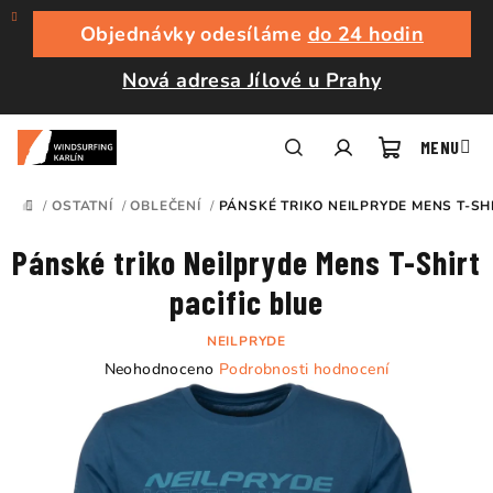
Přejít
na
Objednávky odesíláme
do 24 hodin
obsah
Nová adresa Jílové u Prahy
Nákupní
Hledat
Přihlášení
/
OSTATNÍ
/
OBLEČENÍ
/
PÁNSKÉ TRIKO NEILPRYDE MENS T-SHI
DOMŮ
košík
Pánské triko Neilpryde Mens T-Shirt
pacific blue
NEILPRYDE
Průměrné
Neohodnoceno
Podrobnosti hodnocení
hodnocení
produktu
je
0,0
z