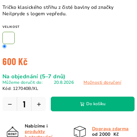
Tričko klasického střihu z čisté bavlny od značky
Neilpryde s logem vepředu.
VELIKOST
600 Kč
Měrná
Na objednání (5–7 dnů)
cena:
Můžeme doručit do:
20.8.2026
Možnosti doručení
Kód:
127040B/XL
−
+
Do košíku
Nabízíme i
Doprava zdarma
produkty
od 2000 Kč