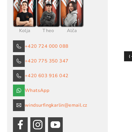
V
ý
Kolja
Theo
Alča
p
i
+420 724 000 088
s
(
+420 775 350 347
p
+420 603 916 042
r
o
WhatsApp
d
windsurfingkarlin@email.cz
u
k