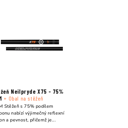
ěžeň Neilpryde X75 - 75%
M
+ Obal na stěžeň
 Stěžeň s 75% podílem
bonu nabízí výjimečný reflexní
on a pevnost, přičemž je...