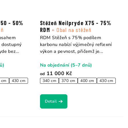
X50 - 50%
Stěžeň Neilpryde X75 - 75%
eň
RDM
+ Obal na stěžeň
bsahem
RDM Stěžeň s 75% podílem
ě dostupný
karbonu nabízí výjimečný reflexní
de bez...
výkon a pevnost, přičemž je...
ů)
Na objednání (5–7 dnů)
11 000 Kč
od
 cm
430 cm
340 cm
370 cm
400 cm
430 cm
Detail