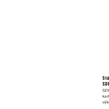
St
SD
SDM
kar
výk