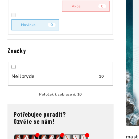
n
Akce
0
n
í
Novinka
0
p
a
Značky
n
e
Neilpryde
10
l
Položek k zobrazení:
10
Potřebujee poradit?
Ozvěte se nám!
mast 