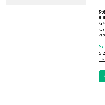
t
ů
St
R
St
kar
vst
Na 
5 
37
D