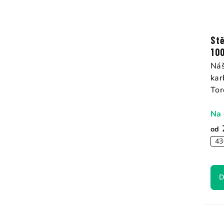
St
10
Náš
kar
Tor
Na 
od
43
D