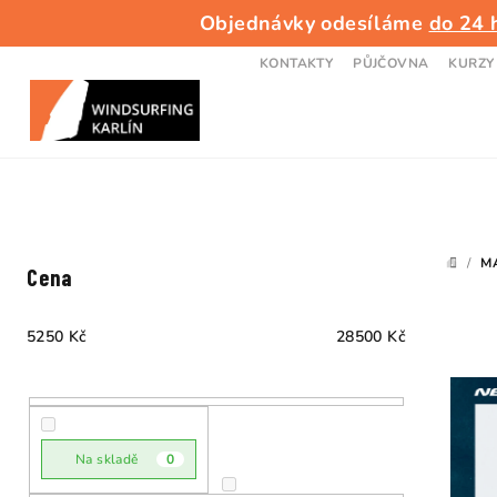
Přejít
Objednávky odesíláme
do 24 
na
obsah
KONTAKTY
PŮJČOVNA
KURZY
P
/
M
DOMŮ
Cena
o
s
5250
Kč
28500
Kč
t
r
a
Na skladě
0