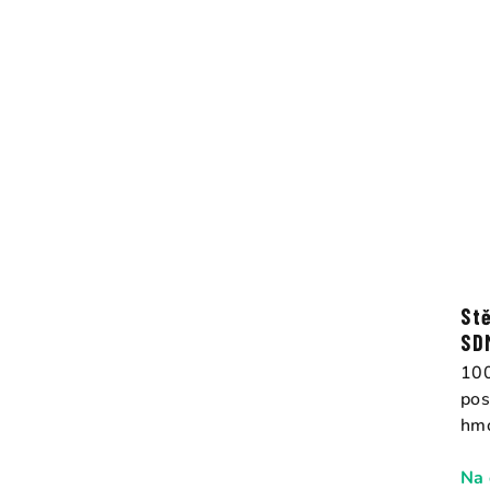
St
SD
100
pos
hmo
Na 