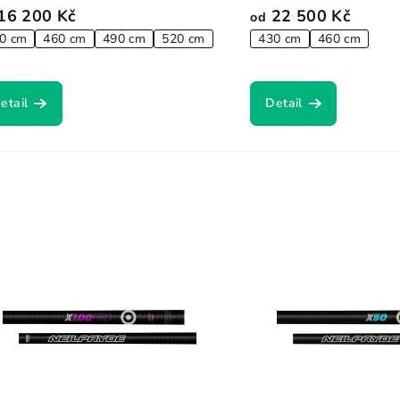
16 200 Kč
22 500 Kč
od
0 cm
460 cm
490 cm
520 cm
430 cm
460 cm
etail
Detail