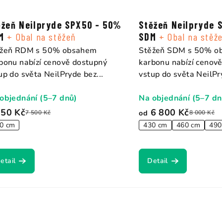
k
ěžeň Neilpryde SPX50 - 50%
Stěžeň Neilpryde 
t
DM
+ Obal na stěžeň
SDM
+ Obal na stěž
ěžeň RDM s 50% obsahem
Stěžeň SDM s 50% o
ů
bonu nabízí cenově dostupný
karbonu nabízí cenov
up do světa NeilPryde bez...
vstup do světa NeilPry
objednání (5–7 dnů)
Na objednání (5–7 dn
250 Kč
6 800 Kč
od
7 500 Kč
8 000 Kč
0 cm
430 cm
460 cm
490
etail
Detail