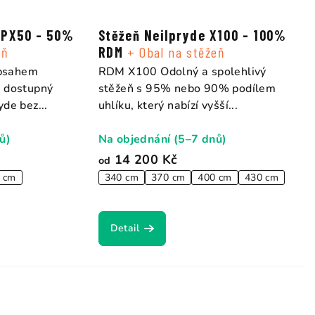
SPX50 - 50%
Stěžeň Neilpryde X100 - 100%
eň
RDM
+ Obal na stěžeň
bsahem
RDM X100 Odolný a spolehlivý
ě dostupný
stěžeň s 95% nebo 90% podílem
de bez...
uhlíku, který nabízí vyšší...
ů)
Na objednání (5–7 dnů)
14 200 Kč
od
 cm
340 cm
370 cm
400 cm
430 cm
Detail