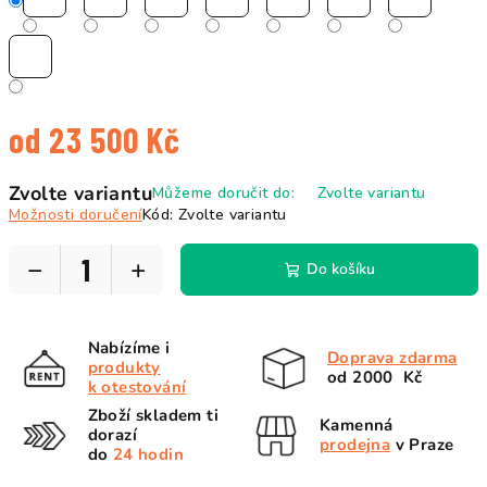
od
23 500 Kč
Měrná
Zvolte variantu
Můžeme doručit do:
Zvolte variantu
cena:
Možnosti doručení
Kód:
Zvolte variantu
−
+
Do košíku
Nabízíme i
Doprava zdarma
produkty
od 2000 Kč
k otestování
Zboží skladem ti
Kamenná
dorazí
prodejna
v Praze
do
24 hodin