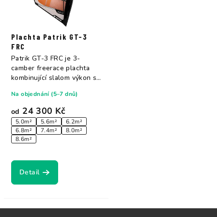
Plachta Patrik GT-3
FRC
Patrik GT-3 FRC je 3-
camber freerace plachta
kombinující slalom výkon s
freeride...
Na objednání (5–7 dnů)
24 300 Kč
od
5.0m²
5.6m²
6.2m²
6.8m²
7.4m²
8.0m²
8.6m²
Detail
Z