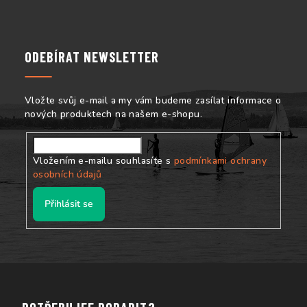
á
p
a
ODEBÍRAT NEWSLETTER
t
í
Vložte svůj e-mail a my vám budeme zasílat informace o
nových produktech na našem e-shopu.
Vložením e-mailu souhlasíte s
podmínkami ochrany
osobních údajů
Přihlásit se