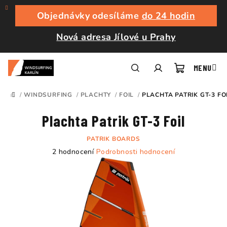
Přejít
na
Objednávky odesíláme
do 24 hodin
obsah
Nová adresa Jílové u Prahy
Nákupní
Hledat
Přihlášení
/
WINDSURFING
/
PLACHTY
/
FOIL
/
PLACHTA PATRIK GT-3 FO
DOMŮ
košík
Plachta Patrik GT-3 Foil
PATRIK BOARDS
Průměrné
2 hodnocení
Podrobnosti hodnocení
hodnocení
produktu
je
4,5
z
5
hvězdiček.