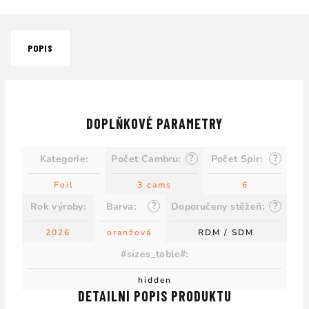
POPIS
DOPLŇKOVÉ PARAMETRY
?
?
Kategorie
:
Počet Cambru
:
Počet Spir
:
Foil
3 cams
6
?
?
Rok výroby
:
Barva
:
Doporučeny stěžeň
:
2026
oranžová
RDM / SDM
#sizes_table#
:
hidden
DETAILNÍ POPIS PRODUKTU