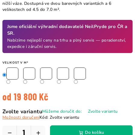
nižší váze. Dostupná ve dvou barevných variantách a 6
velikostech od 4.5 do 7.0 m².
Jsme oficiální výhradní d
odavatelé
NeilPryde pro ČR a
SR.
Nabízíme nejlepší ceny na trhu a plný servis — poradenství,
expedice i záruční servis.
VELIKOST V M²
od
19 800 Kč
Měrná
Zvolte variantu
Můžeme doručit do:
Zvolte variantu
cena:
Možnosti doručení
Kód:
Zvolte variantu
−
+
Do košíku