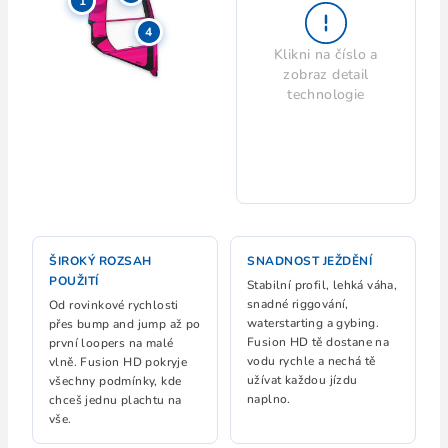
1
4
Klikni na číslo a
zobraz detail
technologie
ŠIROKÝ ROZSAH
SNADNOST JEŽDĚNÍ
POUŽITÍ
Stabilní profil, lehká váha,
snadné riggování,
Od rovinkové rychlosti
waterstarting a gybing.
přes bump and jump až po
Fusion HD tě dostane na
první loopers na malé
vodu rychle a nechá tě
vlně. Fusion HD pokryje
užívat každou jízdu
všechny podmínky, kde
naplno.
chceš jednu plachtu na
vše.