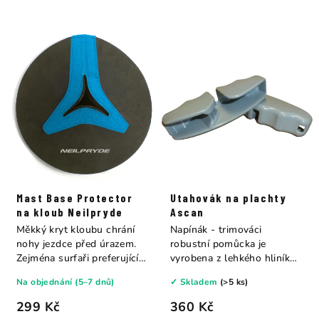
Mast Base Protector
Utahovák na plachty
na kloub Neilpryde
Ascan
Měkký kryt kloubu chrání
Napínák - trimováci
nohy jezdce před úrazem.
robustní pomůcka je
Zejména surfaři preferující
vyrobena z lehkého hliníku
jízdu bez...
a zjednodušuje...
Na objednání (5–7 dnů)
✓ Skladem
(>5 ks)
299 Kč
360 Kč