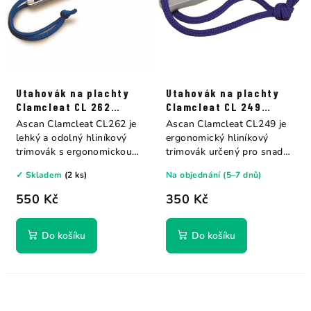
Utahovák na plachty
Utahovák na plachty
Clamcleat CL 262
Clamcleat CL 249
Ascan
Ascan
Ascan Clamcleat CL262 je
Ascan Clamcleat CL249 je
lehký a odolný hliníkový
ergonomický hliníkový
trimovák s ergonomickou
trimovák určený pro snadné
rukojetí....
a pohodlné...
✓ Skladem
(2 ks)
Na objednání (5–7 dnů)
550 Kč
350 Kč
Do košíku
Do košíku