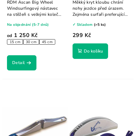
RDM Ascan Big Wheel
Měkký kryt kloubu chrání
Windsurfingový nástavec
nohy jezdce před úrazem.
na stěžeň s velkými kolečky
Zejména surfaři preferující
a integrovanou...
jízdu bez...
Na objednání (5–7 dnů)
✓ Skladem
(>5 ks)
1 250 Kč
299 Kč
od
15 cm
30 cm
45 cm
Do košíku
Detail