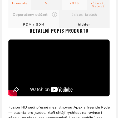
Freeride
5
2026
růžová
,
fialová
?
Doporučeny stěžeň
:
#sizes_table#
:
RDM / SDM
hidden
DETAILNÍ POPIS PRODUKTU
Fusion HD sedí přesně mezi vlnovou Apex a freeride Ryde
— plachta pro jezdce, kteří chtějí rychlost na rovince i
zábavu na vlnce, bez kompromisů. Lehká, stabilní, bez