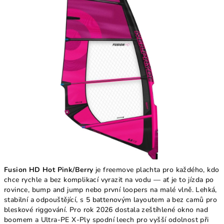
5
hvězdiček.
Fusion HD
Hot Pink/Berry
je freemove plachta pro každého, kdo
chce rychle a bez komplikací vyrazit na vodu — ať je to jízda po
rovince, bump and jump nebo první loopers na malé vlně. Lehká,
stabilní a odpouštějící, s 5 battenovým layoutem a bez camů pro
bleskové riggování. Pro rok 2026 dostala zeštíhlené okno nad
boomem a Ultra-PE X-Ply spodní leech pro vyšší odolnost při