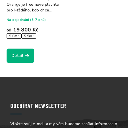
Orange je freemove plachta
pro každého, kdo chce
rychle a...
Na objednání (5–7 dnů)
19 800 Kč
od
5.0m²
5.5m²
Detail
Z
á
p
a
ODEBÍRAT NEWSLETTER
t
í
Vložte svůj e-mail a my vám budeme zasílat informace o