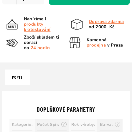
Nabízíme i
Doprava zdarma
produkty
od 2000 Kč
k otestování
Zboží skladem ti
Kamenná
dorazí
prodejna
v Praze
do
24 hodin
POPIS
DOPLŇKOVÉ PARAMETRY
?
?
Kategorie
:
Počet Spir
:
Rok výroby
:
Barva
: