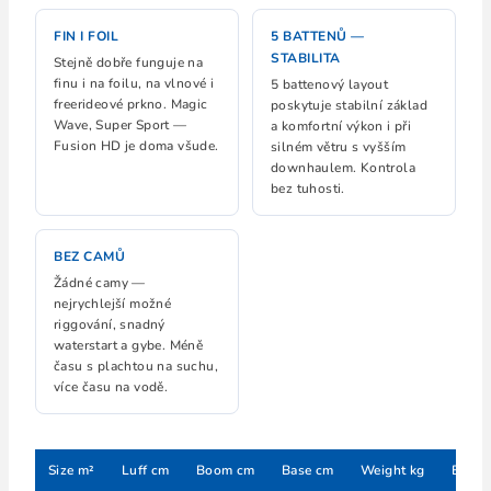
FIN I FOIL
5 BATTENŮ —
STABILITA
Stejně dobře funguje na
finu i na foilu, na vlnové i
5 battenový layout
freerideové prkno. Magic
poskytuje stabilní základ
Wave, Super Sport —
a komfortní výkon i při
Fusion HD je doma všude.
silném větru s vyšším
downhaulem. Kontrola
bez tuhosti.
BEZ CAMŮ
Žádné camy —
nejrychlejší možné
riggování, snadný
waterstart a gybe. Méně
času s plachtou na suchu,
více času na vodě.
Size m²
Luff cm
Boom cm
Base cm
Weight kg
Batte