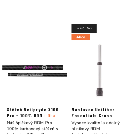
(–40 %)
Akce
Stěžeň Neilpryde X100
Nástavec Unifiber
Pro - 100% RDM
+ Obal
Essentials Cross
na stěžeň
Pulley RDM
Náš špičkový RDM Pro
Vysoce kvalitní a odolný
100% karbonový stěžeň s
hliníkový RDM