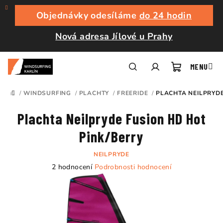
Přejít
na
Objednávky odesíláme
do 24 hodin
obsah
Nová adresa Jílové u Prahy
Nákupní
Hledat
Přihlášení
/
WINDSURFING
/
PLACHTY
/
FREERIDE
/
PLACHTA NEILPRYDE
DOMŮ
košík
Plachta Neilpryde Fusion HD Hot
Pink/Berry
NEILPRYDE
Průměrné
2 hodnocení
Podrobnosti hodnocení
hodnocení
produktu
je
5,0
z