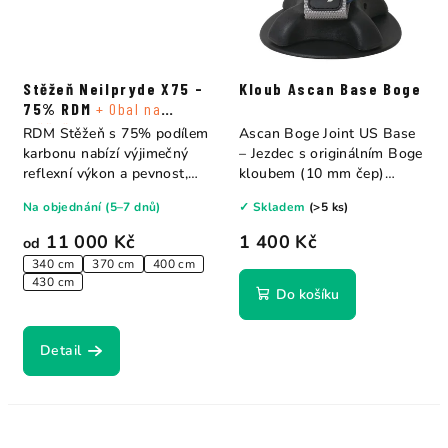
Stěžeň Neilpryde X75 -
Kloub Ascan Base Boge
75% RDM
+ Obal na
stěžeň
RDM Stěžeň s 75% podílem
Ascan Boge Joint US Base
karbonu nabízí výjimečný
– Jezdec s originálním Boge
reflexní výkon a pevnost,
kloubem (10 mm čep)
přičemž je...
vyrobeným v...
Na objednání (5–7 dnů)
✓ Skladem
(>5 ks)
11 000 Kč
1 400 Kč
od
340 cm
370 cm
400 cm
430 cm
Do košíku
Detail