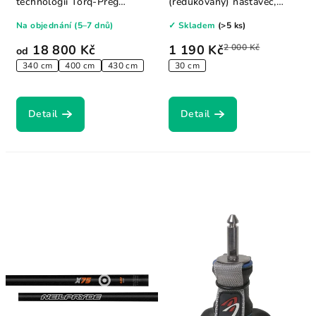
technologií Torq-Preg
(redukovaný) nástavec,
poskytuje maximální...
vybavený otáčecími...
Na objednání (5–7 dnů)
✓ Skladem
(>5 ks)
18 800 Kč
1 190 Kč
2 000 Kč
od
340 cm
400 cm
430 cm
30 cm
Detail
Detail