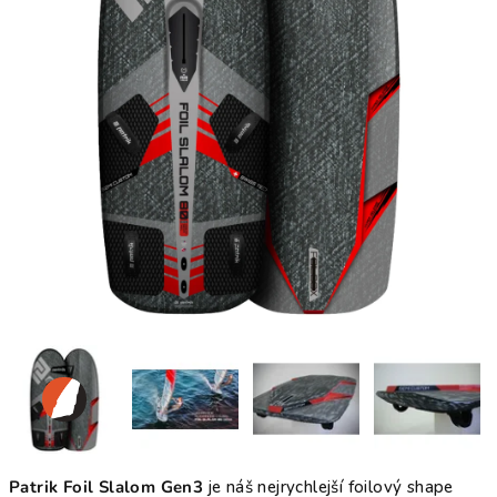
Patrik Foil Slalom Gen3
je náš nejrychlejší foilový shape