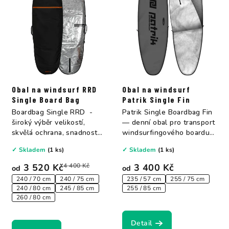
Obal na windsurf RRD
Obal na windsurf
Single Board Bag
Patrik Single Fin
Boardbag Single RRD -
Patrik Single Boardbag Fin
široký výběr velikostí,
— denní obal pro transport
skvělá ochrana, snadnost
windsurfingového boardu
používání a...
do auta...
✓ Skladem
(1 ks)
✓ Skladem
(1 ks)
3 520 Kč
4 400 Kč
3 400 Kč
od
od
240 / 70 cm
240 / 75 cm
235 / 57 cm
255 / 75 cm
240 / 80 cm
245 / 85 cm
255 / 85 cm
260 / 80 cm
Detail