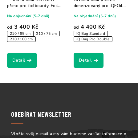
přímo pro foilboardy. Foil
dimenzovaný pro iQFOiL
boardy...
boardy. Double bag...
Na objednání (5–7 dnů)
Na objednání (5–7 dnů)
3 400 Kč
4 400 Kč
od
od
210 / 65 cm
210 / 75 cm
iQ Bag Standard
230 / 100 cm
iQ Bag Pro Double
Detail
Detail
Z
á
p
a
ODEBÍRAT NEWSLETTER
t
í
Vložte svůj e-mail a my vám budeme zasílat informace o