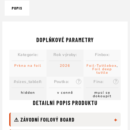
POPIS
DOPLŇKOVÉ PARAMETRY
Kategorie
:
Rok výroby
:
Finbox
:
Prkna na foil
2026
Foil-Tuttlebox
,
Foil deep
tuttle
?
?
#sizes_table#
:
Poutka
:
Fina
:
hidden
v cenně
musí se
dokoupit
DETAILNÍ POPIS PRODUKTU
+
⚠ ZÁVODNÍ FOILOVÝ BOARD