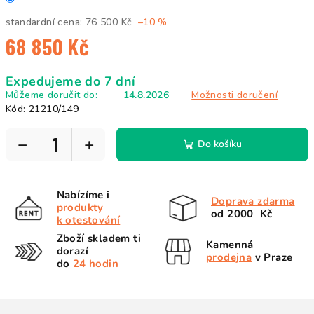
standardní cena:
76 500 Kč
–10 %
68 850 Kč
Měrná
Expedujeme do 7 dní
cena:
Můžeme doručit do:
14.8.2026
Možnosti doručení
Kód:
21210/149
−
+
Do košíku
Nabízíme i
Doprava zdarma
produkty
od 2000 Kč
k otestování
Zboží skladem ti
Kamenná
dorazí
prodejna
v Praze
do
24 hodin