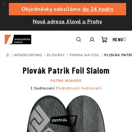
Přejít
na
Objednávky odesíláme
do 24 hodin
obsah
Nová adresa Jílové u Prahy
Nákupní
Hledat
Přihlášení
/
WINDSURFING
/
PLOVÁKY
/
PRKNA NA FOIL
/
PLOVÁK PATRI
DOMŮ
košík
Plovák Patrik Foil Slalom
PATRIK BOARDS
Průměrné
1 hodnocení
Podrobnosti hodnocení
hodnocení
produktu
je
5,0
z
5
hvězdiček.