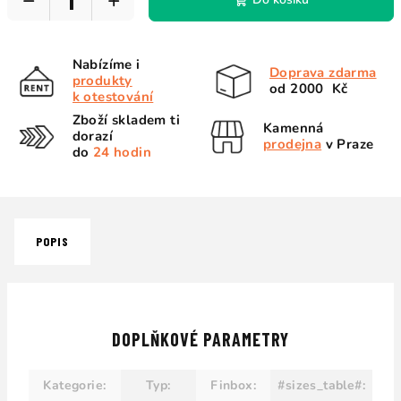
−
+
Nabízíme i
Doprava zdarma
produkty
od 2000 Kč
k otestování
Zboží skladem ti
Kamenná
dorazí
prodejna
v Praze
do
24 hodin
POPIS
DOPLŇKOVÉ PARAMETRY
Kategorie
:
Typ
:
Finbox
:
#sizes_table#
: