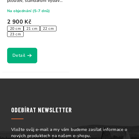
ploutev, standardní výbava
vlnových...
Na objednání (5–7 dnů)
2 900 Kč
20 cm
21 cm
22 cm
23 cm
Detail
Z
á
p
a
ODEBÍRAT NEWSLETTER
t
í
Vložte svůj e-mail a my vám budeme zasílat informace o
nových produktech na našem e-shopu.