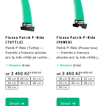
Flosna Patrik P-Ride
Flosna Patrik P-Ride
(TUTTLE)
(POWER)
Patrik P-Ride (Tuttle) —
Patrik P-Ride (Power box)
freeride a freerace ploutev
— freeride a freerace
pro ty, kdo chtějí jet rychle
ploutev pro ty, kdo chtějí jet
a...
rychle a...
✓ Skladem
(1 ks)
✓ Skladem
(1 ks)
3 450 Kč
4 600 Kč
3 450 Kč
4 600 Kč
od
od
38 cm
40 cm
42 cm
38 cm
40 cm
42 cm
44 cm
46 cm
48 cm
44 cm
46 cm
48 cm
50 cm
50 cm
Detail
Detail