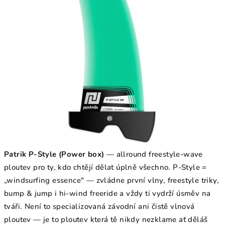
Patrik P-Style (Power box)
— allround freestyle-wave
ploutev pro ty, kdo chtějí dělat úplně všechno. P-Style =
„windsurfing essence" — zvládne první vlny, freestyle triky,
bump & jump i hi-wind freeride a vždy ti vydrží úsměv na
tváři. Není to specializovaná závodní ani čistě vlnová
ploutev — je to ploutev která tě nikdy nezklame ať děláš