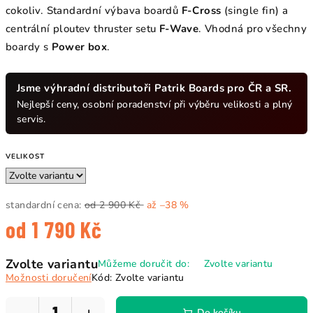
cokoliv. Standardní výbava boardů
F-Cross
(single fin) a
centrální ploutev thruster setu
F-Wave
. Vhodná pro všechny
boardy s
Power box
.
Jsme výhradní distributoři Patrik Boards pro ČR a SR.
Nejlepší ceny, osobní poradenství při výběru velikosti a plný
servis.
VELIKOST
standardní cena:
od 2 900 Kč
až –38 %
od
1 790 Kč
Měrná
Zvolte variantu
Můžeme doručit do:
Zvolte variantu
cena:
Možnosti doručení
Kód:
Zvolte variantu
Do košíku