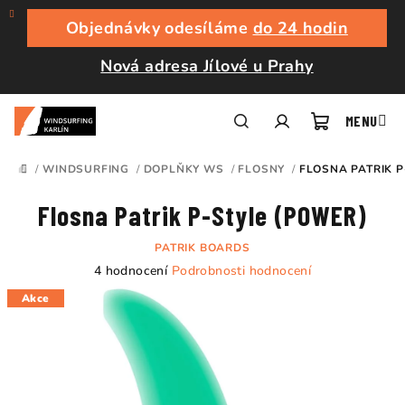
Přejít
na
Objednávky odesíláme
do 24 hodin
obsah
Nová adresa Jílové u Prahy
Nákupní
Hledat
Přihlášení
/
WINDSURFING
/
DOPLŇKY WS
/
FLOSNY
/
FLOSNA PATRIK P
DOMŮ
košík
Flosna Patrik P-Style (POWER)
PATRIK BOARDS
Průměrné
4 hodnocení
Podrobnosti hodnocení
hodnocení
Akce
produktu
je
5,0
z
5
hvězdiček.