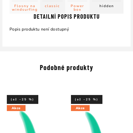
Flosny na
classic
Power
hidden
windsurfing
box
DETAILNÍ POPIS PRODUKTU
Popis produktu není dostupný
Podobné produkty
(až –25 %)
(až –25 %)
Akce
Akce