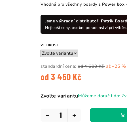
Vhodná pro všechny boardy s
Power box
—
Jsme výhradní distributoři Patrik Boar
Nejlepší ceny, osobní poradenství při výběru 
VELIKOST
standardní cena:
od 4 600 Kč
až –25 %
od
3 450 Kč
Měrná
cena:
Zvolte variantu
Můžeme doručit do:
Zv
−
+