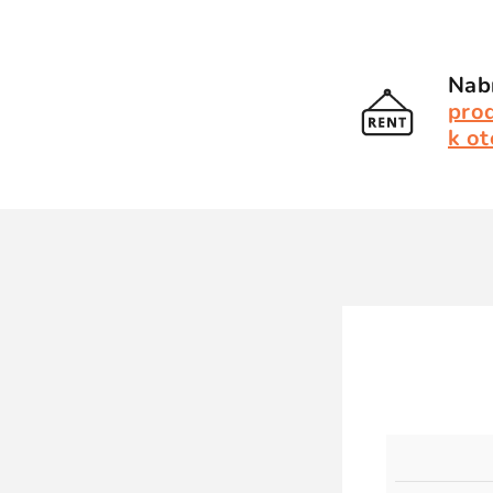
Nabí
pro
k ot