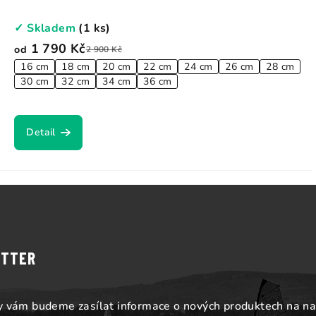
✓ Skladem
(1 ks)
1 790 Kč
od
2 900 Kč
16 cm
18 cm
20 cm
22 cm
24 cm
26 cm
28 cm
30 cm
32 cm
34 cm
36 cm
Detail
ETTER
my vám budeme zasílat informace o nových produktech na n