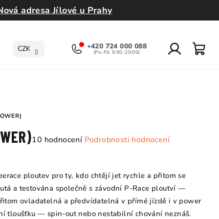
Nová adresa Jílové u Prahy
+420 724 000 088
CZK
Přihlášení
Nák
koší
POWER)
OWER)
Průměrné
10 hodnocení
Podrobnosti hodnocení
hodnocení
produktu
je
erace ploutev pro ty, kdo chtějí jet rychle a přitom se
4,8
nutá a testována společně s závodní P-Race ploutví —
z
přitom ovladatelná a předvídatelná v přímé jízdě i v power
5
tní tloušťku — spin-out nebo nestabilní chování neznáš.