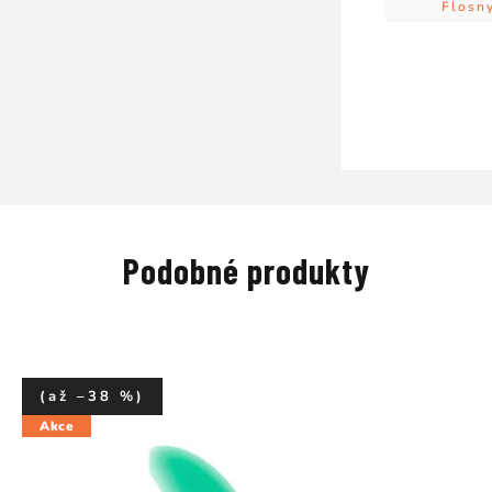
Flosn
Podobné produkty
(až –38 %)
Akce