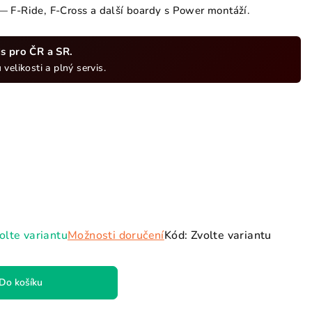
hvězdiček.
 F-Ride, F-Cross a další boardy s Power montáží.
ds pro ČR a SR.
velikosti a plný servis.
olte variantu
Možnosti doručení
Kód:
Zvolte variantu
Do košíku