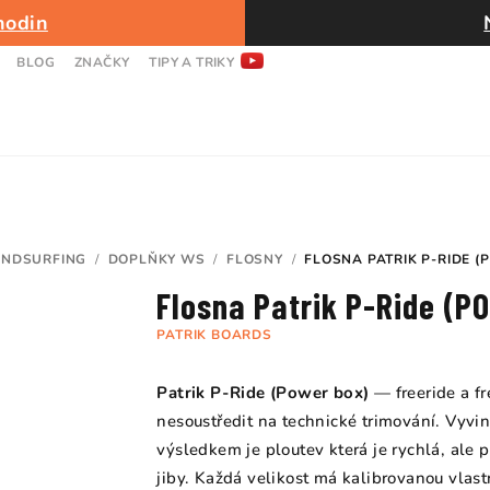
hodin
BLOG
ZNAČKY
TIPY A TRIKY
INDSURFING
/
DOPLŇKY WS
/
FLOSNY
/
FLOSNA PATRIK P-RIDE (
Flosna Patrik P-Ride (P
PATRIK BOARDS
Patrik P-Ride (Power box)
— freeride a fre
nesoustředit na technické trimování. Vyvi
výsledkem je ploutev která je rychlá, ale 
jiby. Každá velikost má kalibrovanou vlas