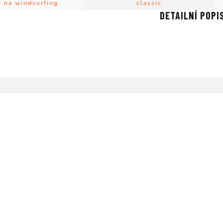
y na windsurfing
classic
DETAILNÍ POPI