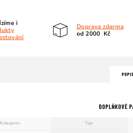
zíme i
Doprava zdarma
dukty
od 2000 Kč
estování
POPI
DOPLŇKOVÉ P
Kategorie
:
Typ
: