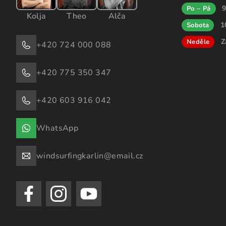
9
Po – Pá
Kolja
Theo
Alča
1
Sobota
Z
Neděle
+420 724 000 088
+420 775 350 347
+420 603 916 042
WhatsApp
windsurfingkarlin@email.cz