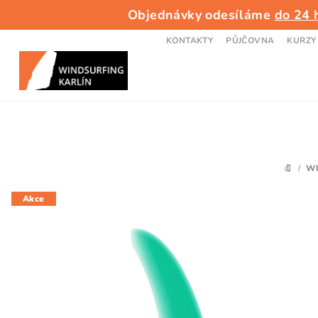
Přejít
Objednávky odesíláme
do 24 
na
obsah
KONTAKTY
PŮJČOVNA
KURZY
/
W
DOMŮ
Akce