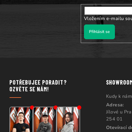
í
Vložením e-mailu so
Přihlásit se
POTŘEBUJEE PORADIT?
SHOWROO
OZVĚTE SE NÁM!
Kudy k nám
Adresa:
Jílové u Pr
254 01
Otevírací 