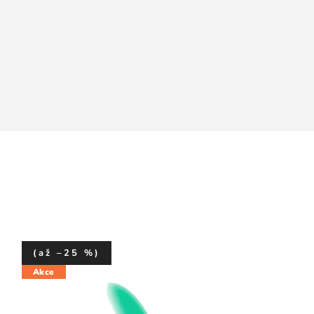
(až –25 %)
Akce