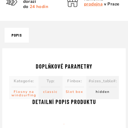
dorazí
prodejna
v Praze
do
24 hodin
POPIS
DOPLŇKOVÉ PARAMETRY
Kategorie
:
Typ
:
Finbox
:
#sizes_table#
:
Flosny na
classic
Slot box
hidden
windsurfing
DETAILNÍ POPIS PRODUKTU
.