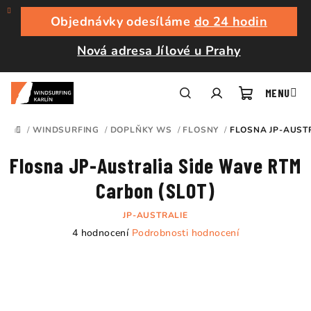
Přejít
na
Objednávky odesíláme
do 24 hodin
obsah
Nová adresa Jílové u Prahy
Nákupní
Hledat
Přihlášení
/
WINDSURFING
/
DOPLŇKY WS
/
FLOSNY
/
FLOSNA JP-AUST
DOMŮ
košík
Flosna JP-Australia Side Wave RTM
Carbon (SLOT)
JP-AUSTRALIE
Průměrné
4 hodnocení
Podrobnosti hodnocení
hodnocení
produktu
je
5,0
z