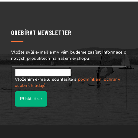
Z
á
p
a
ODEBÍRAT NEWSLETTER
t
í
Vložte svůj e-mail a my vám budeme zasílat informace o
nových produktech na našem e-shopu.
Vložením e-mailu souhlasíte s
podmínkami ochrany
osobních údajů
Přihlásit se