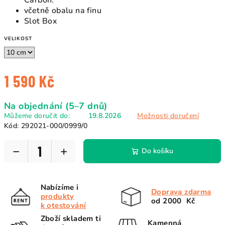
Carbon.
včetně obalu na finu
Slot Box
VELIKOST
1 590 Kč
Měrná
Na objednání (5–7 dnů)
cena:
Můžeme doručit do:
19.8.2026
Možnosti doručení
Kód:
292021-000/0999/0
−
+
Do košíku
Nabízíme i
Doprava zdarma
produkty
od 2000 Kč
k otestování
Zboží skladem ti
Kamenná