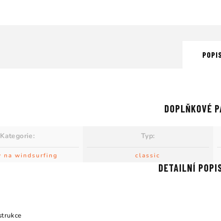
POPI
DOPLŇKOVÉ P
Kategorie
:
Typ
:
y na windsurfing
classic
DETAILNÍ POPI
strukce