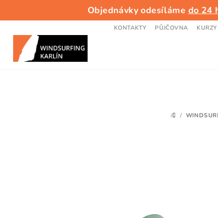
Přejít
Objednávky odesíláme
do 24 
na
obsah
KONTAKTY
PŮJČOVNA
KURZY
/
WINDSUR
DOMŮ