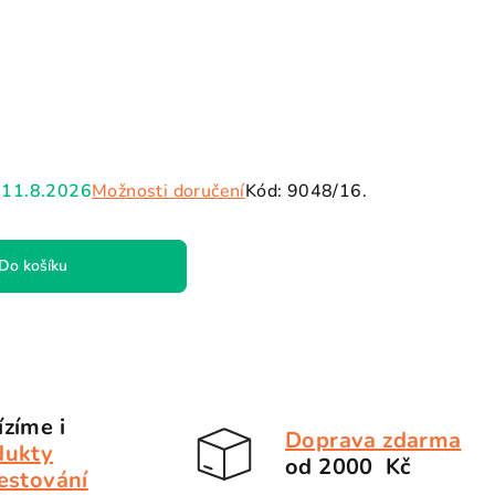
11.8.2026
Možnosti doručení
Kód:
9048/16.
Do košíku
zíme i
Doprava zdarma
dukty
od 2000 Kč
estování