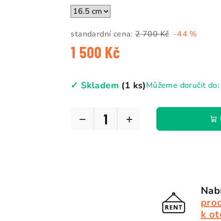
5
hvězdiček.
standardní cena:
2 700 Kč
–44 %
1 500 Kč
Měrná
cena:
✓ Skladem
(1 ks)
Můžeme doručit do:
−
+
Nabí
pro
k ot