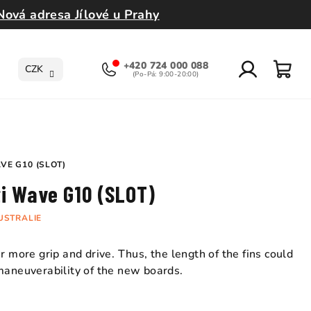
Nová adresa Jílové u Prahy
+420 724 000 088
CZK
Přihlášení
Nák
koší
VE G10 (SLOT)
ti Wave G10 (SLOT)
USTRALIE
r more grip and drive. Thus, the length of the fins could
maneuverability of the new boards.