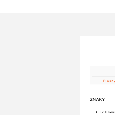
Flosn
ZNAKY
G10 kon