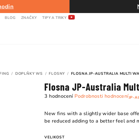
hodin
BLOG
ZNAČKY
TIPY A TRIKY
FING
/
DOPLŇKY WS
/
FLOSNY
/
FLOSNA JP-AUSTRALIA MULTI WA
Flosna JP-Australia Mul
Průměrné
3 hodnocení
Podrobnosti hodnocení
JP-A
hodnocení
produktu
New fins with a slightly wider base offe
je
be reduced adding to a better feel and 
5,0
z
VELIKOST