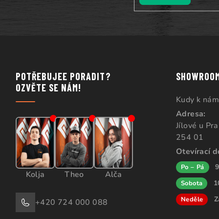
POTŘEBUJEE PORADIT?
SHOWROO
OZVĚTE SE NÁM!
Kudy k nám
Adresa:
Jílové u Pr
254 01
Otevírací 
9
Po – Pá
Kolja
Theo
Alča
1
Sobota
Z
Neděle
+420 724 000 088