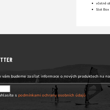
včetně o
Slot Box
ETTER
my vám budeme zasílat informace o nových produktech na n
uhlasíte s
podmínkami ochrany osobních údajů