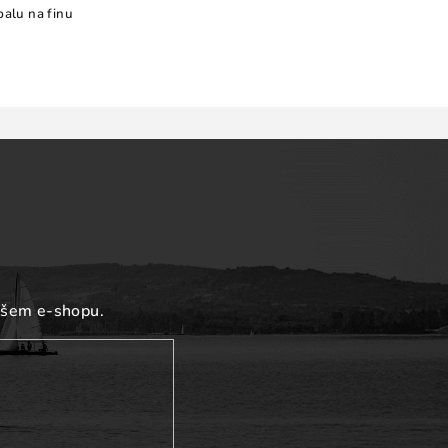
balu na finu
ašem e-shopu.