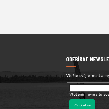
Z
á
p
ODEBÍRAT NEWSL
a
t
Vložte svůj e-mail a 
í
Vložením e-mailu so
Přihlásit se