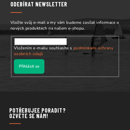
a
ODEBÍRAT NEWSLETTER
t
í
Vložte svůj e-mail a my vám budeme zasílat informace o
nových produktech na našem e-shopu.
Vložením e-mailu souhlasíte s
podmínkami ochrany
osobních údajů
Přihlásit se
POTŘEBUJEE PORADIT?
OZVĚTE SE NÁM!