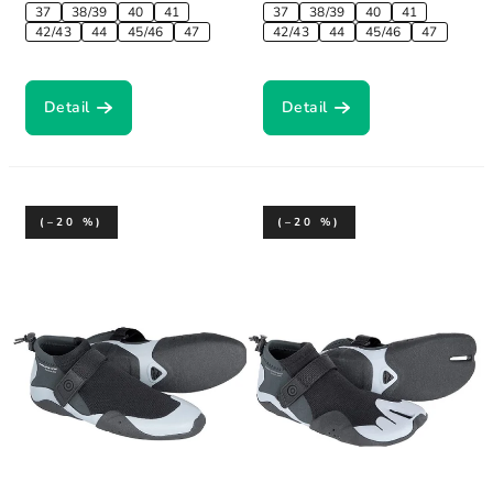
37
38/39
40
41
37
38/39
40
41
42/43
44
45/46
47
42/43
44
45/46
47
Detail
Detail
(–20 %)
(–20 %)