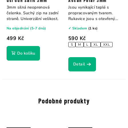
uši Gun Sails 3mm
Ascan Polar 3mm
3mm silná neoprenová
Jsou vynikající teplé s
čelenka. Suchý zip na zadní
propracovaným tvarem.
straně. Univerzální velikost.
Rukavice jsou s otevřenými
dlaněmi pro...
Na objednání (5–7 dnů)
✓ Skladem
(1 ks)
499 Kč
590 Kč
S
M
L
XL
XXL
Do košíku
Detail
Podobné produkty