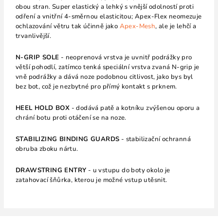
obou stran. Super elastický a lehký s vnější odolností proti
odření a vnitřní 4-směrnou elasticitou; Apex-Flex neomezuje
ochlazování větru tak účinně jako
Apex-Mesh
, ale je lehčí a
trvanlivější.
N-GRIP SOLE
- neoprenová vrstva je uvnitř podrážky pro
větší pohodlí, zatímco tenká speciální vrstva zvaná N-grip je
vně podrážky a dává noze podobnou citlivost, jako bys byl
bez bot, což je nezbytné pro přímý kontakt s prknem.
HEEL HOLD BOX
- dodává patě a kotníku zvýšenou oporu a
chrání botu proti otáčení se na noze.
STABILIZING BINDING GUARDS
- stabilizační ochranná
obruba zboku nártu.
DRAWSTRING ENTRY
- u vstupu do boty okolo je
zatahovací šňůrka, kterou je možné vstup utěsnit.