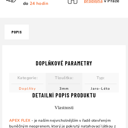
prodejna
v Praze
do
24 hodin
POPIS
DOPLŇKOVÉ PARAMETRY
Kategorie
:
Tloušťka
:
Typ
:
Doplňky
3mm
Jaro-Léto
DETAILNÍ POPIS PRODUKTU
Vlastnosti
APEX FLEX
- je naším nejvrcholnějším v řadě otevřeným
buněčným neoprenem, který je pokrytý natahovací látkou z