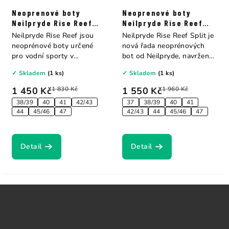
Neoprenové boty
Neoprenové boty
Neilpryde Rise Reef
Neilpryde Rise Reef
2mm
Split 2mm s děleným
Neilpryde Rise Reef jsou
Neilpryde Rise Reef Split je
palcem
neoprénové boty určené
nová řada neoprénových
pro vodní sporty v
bot od Neilpryde, navržená
teplejších...
s...
✓ Skladem
(1 ks)
✓ Skladem
(1 ks)
1 450 Kč
1 830 Kč
1 550 Kč
1 960 Kč
38/39
40
41
42/43
37
38/39
40
41
44
45/46
47
42/43
44
45/46
47
Detail
Detail
Z
á
p