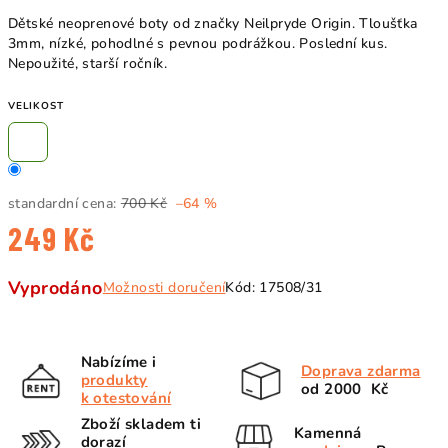
Dětské neoprenové boty od značky Neilpryde Origin. Tloušťka
3mm, nízké, pohodlné s pevnou podrážkou. Poslední kus.
Nepoužité, starší ročník.
VELIKOST
standardní cena:
700 Kč
–64 %
249 Kč
Měrná
Vyprodáno
Možnosti doručení
Kód:
17508/31
cena:
Nabízíme i
Doprava zdarma
produkty
od 2000 Kč
k otestování
Zboží skladem ti
Kamenná
dorazí