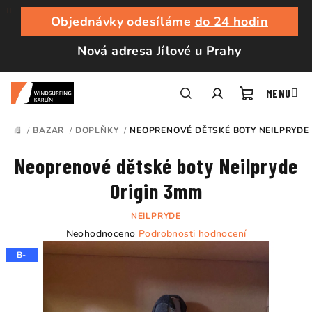
Přejít
na
Objednávky odesíláme
do 24 hodin
obsah
Nová adresa Jílové u Prahy
Nákupní
Hledat
Přihlášení
/
BAZAR
/
DOPLŇKY
/
NEOPRENOVÉ DĚTSKÉ BOTY NEILPRYDE 
DOMŮ
košík
Neoprenové dětské boty Neilpryde
Origin 3mm
NEILPRYDE
Průměrné
Neohodnoceno
Podrobnosti hodnocení
hodnocení
B-
produktu
je
0,0
z