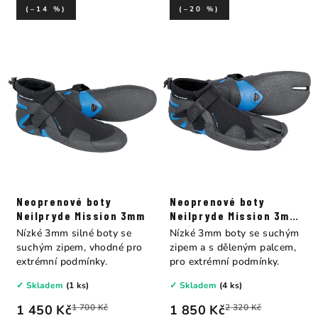
(–14 %)
(–20 %)
Neoprenové boty
Neoprenové boty
Neilpryde Mission 3mm
Neilpryde Mission 3mm
s děleným palcem
Nízké 3mm silné boty se
Nízké 3mm boty se suchým
suchým zipem, vhodné pro
zipem a s děleným palcem,
extrémní podmínky.
pro extrémní podmínky.
✓ Skladem
(1 ks)
✓ Skladem
(4 ks)
1 450 Kč
1 700 Kč
1 850 Kč
2 320 Kč