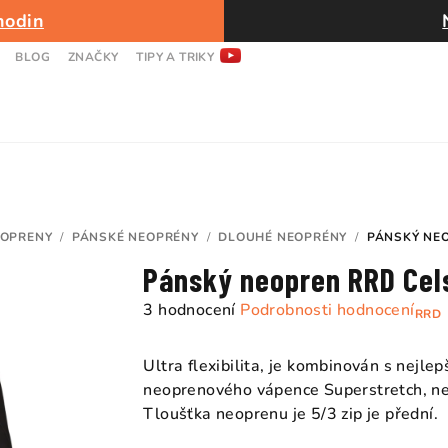
hodin
BLOG
ZNAČKY
TIPY A TRIKY
OPRENY
/
PÁNSKÉ NEOPRÉNY
/
DLOUHÉ NEOPRÉNY
/
PÁNSKÝ NEO
Pánský neopren RRD Cels
Průměrné
3 hodnocení
Podrobnosti hodnocení
RRD
hodnocení
produktu
Ultra flexibilita, je kombinován s nejl
je
neoprenového vápence Superstretch, nejp
5,0
Tloušťka neoprenu je 5/3 zip je přední.
z