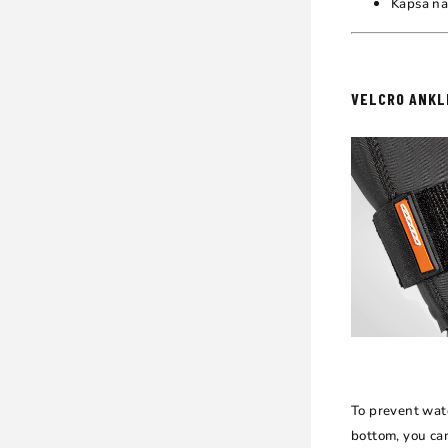
Kapsa na
VELCRO ANKL
To prevent wate
bottom, you ca