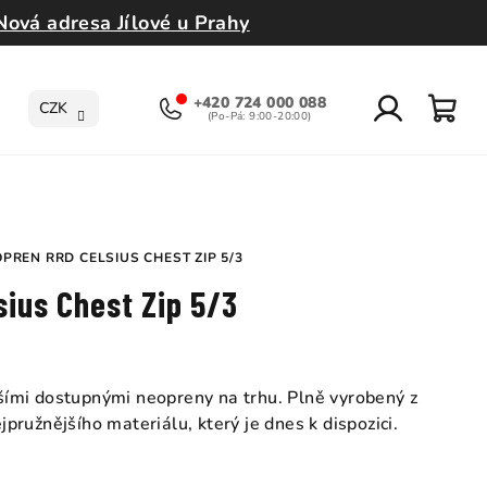
Nová adresa Jílové u Prahy
+420 724 000 088
CZK
Přihlášení
Nák
koší
PREN RRD CELSIUS CHEST ZIP 5/3
ius Chest Zip 5/3
epšími dostupnými neopreny na trhu. Plně vyrobený z
ružnějšího materiálu, který je dnes k dispozici.