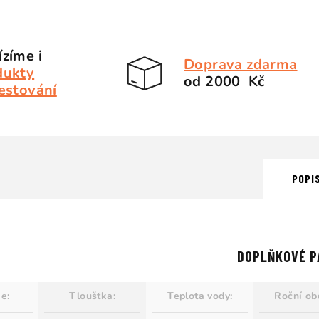
zíme i
Doprava zdarma
dukty
od 2000 Kč
estování
POPI
DOPLŇKOVÉ P
ie
:
Tloušťka
:
Teplota vody
:
Roční ob