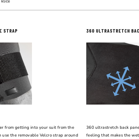
 klíče
E STRAP
360 ULTRASTRETCH BA
r from getting into your suit from the
360 ultrastretch back pane
n use the removable Velcro strap around
feeling that makes the wet