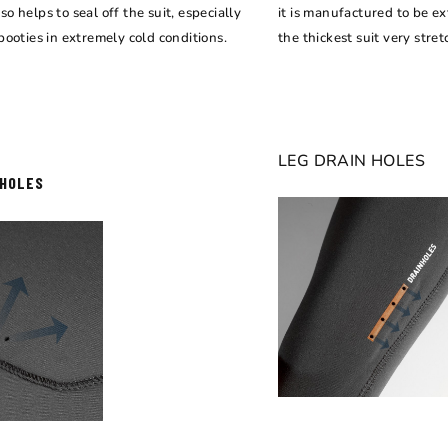
lso helps to seal off the suit, especially
it is manufactured to be e
ooties in extremely cold conditions.
the thickest suit very stre
LEG DRAIN HOLES
 HOLES