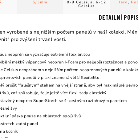
ý
5/3mm
0-9 Celsius, 6-12
Jaro
,
Po
Celsius
DETAILNÍ POPI
en vyrobené s nejnižším počtem panelů v naší kolekci. Mén
itř pro zvýšení trvanlivosti.
ius neoprén se vyznačuje extrémní flexibilitou
exibilní měkký vápencový neopren I-Foam pro nejlepší roztažnost a poho
je Celsius neoprénem s nejnižším počtem neoprenových panelů v kolek
prenových panelů v praxi znamená větší flexibilitu.
lý prošit "falešným" stehem na vnější straně, aby byl maximálně pevnost
 švů, což způsobuje, že je ještě více flexi-tedy elastický
tavěný neopren SuperStrech se 4-cestným roztahovým panelem
ěsné švy
extilní páska pouze na oblastech spojů švů
astretch zadní panel
na kotník