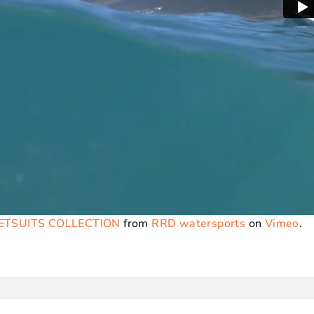
ETSUITS COLLECTION
from
RRD watersports
on
Vimeo
.