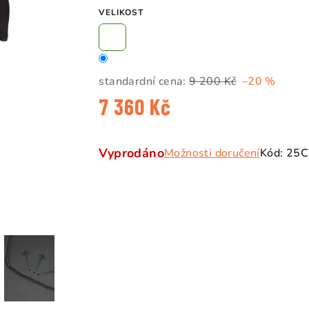
5
VELIKOST
hvězdiček.
standardní cena:
9 200 Kč
–20 %
7 360 Kč
Měrná
cena:
Vyprodáno
Možnosti doručení
Kód:
25C