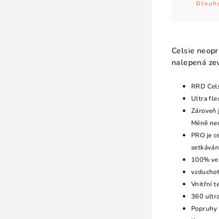
Dlouh
Celsie neopr
nalepená zevn
RRD Cels
Ultra fl
Zároveň 
Méně neo
PRO je ce
setkávání
100% ves
vzduchot
Vnitřní t
360 ultr
Popruhy 