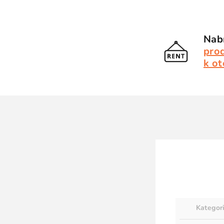
Nabí
pro
k ot
Kategor