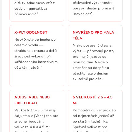
překvapivé výkonnostní
dítě zvládne samo vzít z
poryvy, ideální pro různé
vody a riggovat bez
úrovně dětí.
pomoci rodičů.
X-PLY ODOLNOST
NAVRŽENO PRO MALÁ
TĚLA
Nový X-ply perimeter po
celém obvodu —
Nízko posazený clew a
struktura, ochrana a delší
výřez — přirozený postoj
životnost výkonu i při
pro menší jezdce od
každodenním intenzivním
prvního dne. Nejde o
dětském ježdění.
zmenšenou dospělou
plachtu, ale o design
skutečně pro děti.
ADJUSTABLE NEBO
5 VELIKOSTÍ: 2.5 – 4.5
FIXED HEAD
M²
Velikosti 2.5–3.5 m² mají
Kompletní quiver pro děti
Adjustable (Vario) top pro
od nejmenších jezdců až
snadné riggování,
po starší mládežníky.
velikosti 4.0 a 4.5 m²
Správná velikost pro