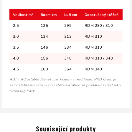
Velikost m²
Boom cm
Luff cm
Doporučený stěžeň
Bat
2.5
125
295
RDM 280 / 310
3
3.0
134
313
RDM 310
3
3.5
146
334
RDM 310
3
4.0
156
348
RDM 310 / 340
3
4.5
160
364
RDM 340
3
ADJ = Adjustable (Vario) top. Fixed = Fixed Head. RRD Grom je
samostatná plachta — rig / stěžeň a ráhno se prodávají zvlášť jako
Grom Rig Pack.
Související produkty