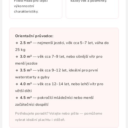
Fixed Head pro lepší
každý věk a podmínky.
výkonnostní
charakteristiky.
Orientační průvodce:
🔹
2.5 m²
— nejmenší jezdci, věk cca 5–7 let, váha do
25 kg
🔹
3.0 m²
— věk cca 7–9 let, nebo silnější vítr pro
menší jezdce
🔹
3.5 m²
— věk cca 9–12 let, ideální pro první
waterstarty a gyby
🔹
4.0 m²
— věk cca 12–14 let, nebo lehčí vítr pro
větší děti
🔹
4.5 m²
— pokročilí mládežníci nebo menší
začátečníci dospělí
Potřebujete poradit? Volejte nebo pište — pomůžeme
vybrat ideální plachtu i stěžeň.