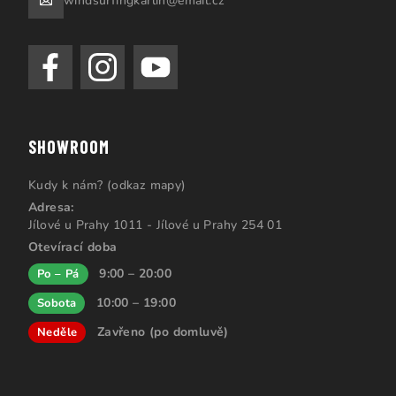
windsurfingkarlin@email.cz
SHOWROOM
Kudy k nám? (odkaz mapy)
Adresa:
Jílové u Prahy 1011 - Jílové u Prahy 254 01
Otevírací doba
9:00 – 20:00
Po – Pá
10:00 – 19:00
Sobota
Zavřeno (po domluvě)
Neděle