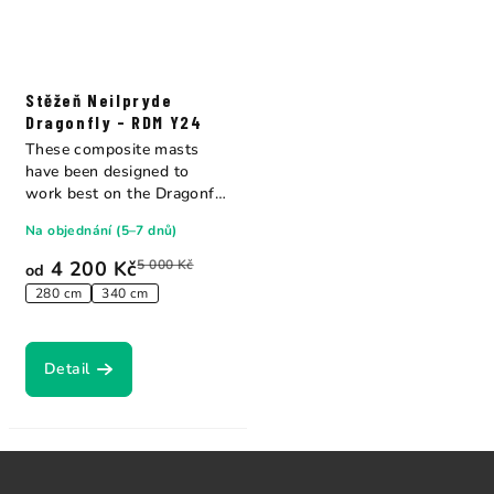
Stěžeň Neilpryde
Dragonfly - RDM Y24
These composite masts
have been designed to
work best on the Dragonfly
sails. A...
Na objednání (5–7 dnů)
4 200 Kč
5 000 Kč
od
280 cm
340 cm
Detail
Z