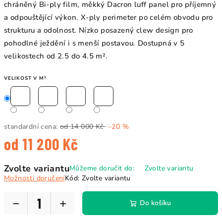
chráněný Bi-ply film, měkký Dacron luff panel pro příjemný
a odpouštějící výkon. X-ply perimeter po celém obvodu pro
strukturu a odolnost. Nízko posazený clew design pro
pohodlné ježdění i s menší postavou. Dostupná v 5
velikostech od 2.5 do 4.5 m².
VELIKOST V M²
standardní cena:
od 14 000 Kč
–20 %
od
11 200 Kč
Měrná
Zvolte variantu
Můžeme doručit do:
Zvolte variantu
cena:
Možnosti doručení
Kód:
Zvolte variantu
−
+
Do košíku