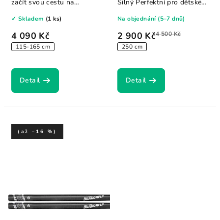
začít svou cestu na
Silný Perfektní pro dětské
windsurfingu se...
plachty...
✓ Skladem
(1 ks)
Na objednání (5–7 dnů)
4 090 Kč
2 900 Kč
4 500 Kč
115-165 cm
250 cm
Detail
Detail
(až –16 %)