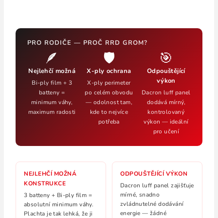
PRO RODIČE — PROČ RRD GROM?
🪶
🛡️
🎯
Nejlehčí možná
X-ply ochrana
Odpouštějící
výkon
Bi-ply film + 3
X-ply perimeter
batteny =
po celém obvodu
Dacron luff panel
minimum váhy,
— odolnost tam,
dodává mírný,
maximum radosti
kde to nejvíce
kontrolovaný
potřeba
výkon — ideální
pro učení
NEJLEHČÍ MOŽNÁ
ODPOUŠTĚJÍCÍ VÝKON
KONSTRUKCE
Dacron luff panel zajišťuje
mírné, snadno
3 batteny + Bi-ply film =
zvládnutelné dodávání
absolutní minimum váhy.
energie — žádné
Plachta je tak lehká, že ji