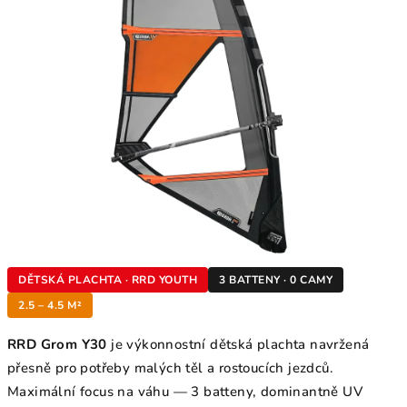
DĚTSKÁ PLACHTA · RRD YOUTH
3 BATTENY · 0 CAMY
2.5 – 4.5 M²
RRD Grom Y30
je výkonnostní dětská plachta navržená
přesně pro potřeby malých těl a rostoucích jezdců.
Maximální focus na váhu — 3 batteny, dominantně UV