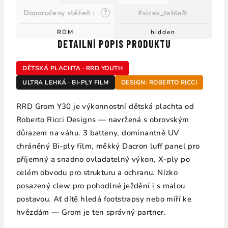
?
Doporučeny stěžeň
:
#sizes_table#
:
RDM
hidden
DETAILNÍ POPIS PRODUKTU
DĚTSKÁ PLACHTA · RRD YOUTH
ULTRA LEHKÁ · BI-PLY FILM
DESIGN: ROBERTO RICCI
RRD Grom Y30 je výkonnostní dětská plachta od
Roberto Ricci Designs — navržená s obrovským
důrazem na váhu. 3 batteny, dominantně UV
chráněný Bi-ply film, měkký Dacron luff panel pro
příjemný a snadno ovladatelný výkon, X-ply po
celém obvodu pro strukturu a ochranu. Nízko
posazený clew pro pohodlné ježdění i s malou
postavou. Ať dítě hledá footstrapsy nebo míří ke
hvězdám — Grom je ten správný partner.