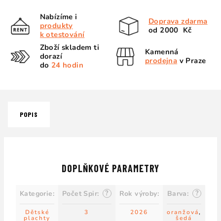
Nabízíme i
Doprava zdarma
produkty
od 2000 Kč
k otestování
Zboží skladem ti
Kamenná
dorazí
prodejna
v Praze
do
24 hodin
POPIS
DOPLŇKOVÉ PARAMETRY
?
?
Kategorie
:
Počet Spir
:
Rok výroby
:
Barva
:
Dětské
3
2026
oranžová
,
plachty
šedá