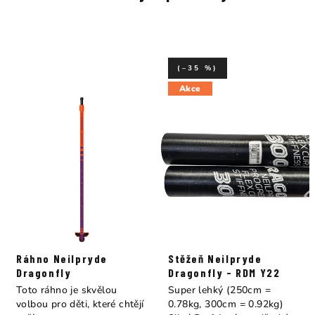
(–35 %)
Akce
Ráhno Neilpryde
Stěžeň Neilpryde
Dragonfly
Dragonfly - RDM Y22
Toto ráhno je skvělou
Super lehký (250cm =
volbou pro děti, které chtějí
0.78kg, 300cm = 0.92kg)