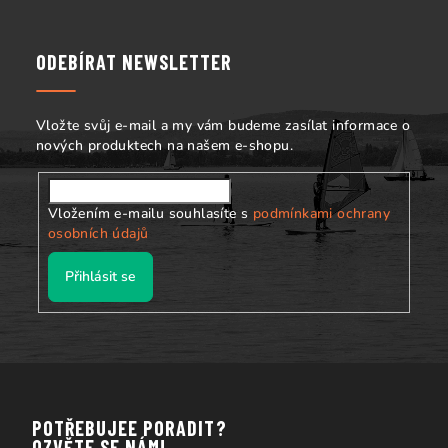
á
p
a
ODEBÍRAT NEWSLETTER
t
í
Vložte svůj e-mail a my vám budeme zasílat informace o
nových produktech na našem e-shopu.
Vložením e-mailu souhlasíte s
podmínkami ochrany
osobních údajů
Přihlásit se
POTŘEBUJEE PORADIT?
OZVĚTE SE NÁM!