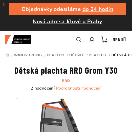
Přejít
na
Objednávky odesíláme
do 24 hodin
obsah
Nová adresa Jílové u Prahy
Nákupní
Hledat
Přihlášení
/
WINDSURFING
/
PLACHTY
/
DĚTSKÉ
/
PLACHTY
/
DĚTSKÁ P
DOMŮ
košík
Dětská plachta RRD Grom Y30
RRD
Průměrné
2 hodnocení
Podrobnosti hodnocení
hodnocení
produktu
je
5,0
z
5
hvězdiček.