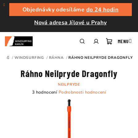
Přejít
na
Objednávky odesíláme
do 24 hodin
obsah
Nová adresa Jílové u Prahy
Nákupní
Hledat
Přihlášení
/
WINDSURFING
/
RÁHNA
/
RÁHNO NEILPRYDE DRAGONFLY
DOMŮ
košík
Ráhno Neilpryde Dragonfly
NEILPRYDE
Průměrné
3 hodnocení
Podrobnosti hodnocení
hodnocení
produktu
je
5,0
z
5
hvězdiček.