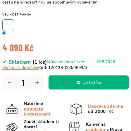
cestu na windsurfingu se spolehlivým vybavením.
VELIKOST RÁHNA
4 090 Kč
Měrná
✓ Skladem
(1 ks)
Můžeme doručit do:
10.8.2026
cena:
Možnosti doručení
Kód:
120135-000/0999/0
−
+
Do košíku
Nabízíme i
Doprava zdarma
produkty
od 2000 Kč
k otestování
Zboží skladem ti
Kamenná
dorazí
prodejna
v Praze