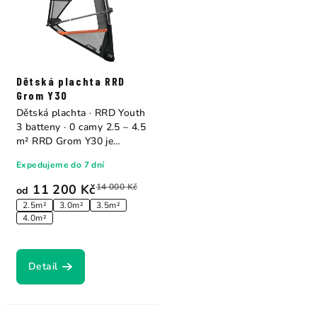
Dětská plachta RRD
Grom Y30
Dětská plachta · RRD Youth
3 batteny · 0 camy 2.5 – 4.5
m² RRD Grom Y30 je
výkonnostní...
Expedujeme do 7 dní
11 200 Kč
14 000 Kč
od
2.5m²
3.0m²
3.5m²
4.0m²
Detail