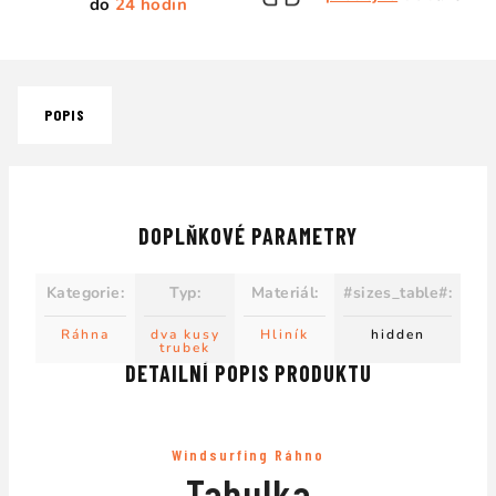
do
24 hodin
POPIS
DOPLŇKOVÉ PARAMETRY
Kategorie
:
Typ
:
Materiál
:
#sizes_table#
:
Ráhna
dva kusy
Hliník
hidden
trubek
DETAILNÍ POPIS PRODUKTU
Windsurfing Ráhno
Tabulka