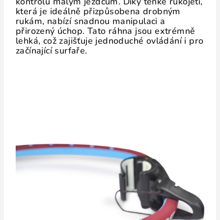
kontrolu malým jezdcům. Díky tenké rukojeti,
která je ideálně přizpůsobena drobným
rukám, nabízí snadnou manipulaci a
přirozený úchop. Tato ráhna jsou extrémně
lehká, což zajišťuje jednoduché ovládání i pro
začínající surfaře.