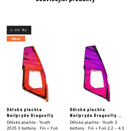
(–25 %)
Akce
Dětská plachta
Dětská plachta
Neilpryde Dragonfly
Neilpryde Dragonfly HD
Purple/Hot Pink
Dětská plachta · Youth
Dětská plachta · Youth 3
2025 3 batteny · Fin + Foil
batteny · Fin + Foil 2.2 – 4.3