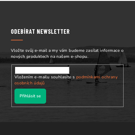
Z
á
p
a
ODEBÍRAT NEWSLETTER
t
í
Vložte svůj e-mail a my vám budeme zasílat informace o
nových produktech na našem e-shopu.
Vložením e-mailu souhlasíte s
podmínkami ochrany
osobních údajů
Přihlásit se