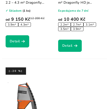
2.2 – 4.3 m² Dragonfly
m² Dragonfly HD je
2025 je...
ultimátní...
✓ Skladem
(1 ks)
Expedujeme do 7 dní
9 150 Kč
12 200 Kč
10 400 Kč
od
od
3.9m²
4.3m²
2.2m²
2.7m²
3.1m²
3.5m²
3.9m²
Detail
Detail
(–20 %)