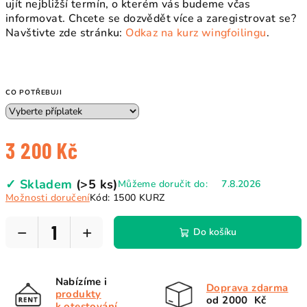
ujít nejbližší termín, o kterém vás budeme včas
informovat. Chcete se dozvědět více a zaregistrovat se?
Navštivte zde stránku:
Odkaz na kurz wingfoilingu
.
CO POTŘEBUJI
3 200 Kč
Měrná
✓ Skladem
(>5 ks)
Můžeme doručit do:
7.8.2026
cena:
Možnosti doručení
Kód:
1500 KURZ
−
+
Do košíku
Nabízíme i
Doprava zdarma
produkty
od 2000 Kč
k otestování