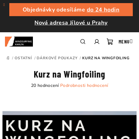
Přejít
na
Objednávky odesíláme
do 24 hodin
obsah
Nová adresa Jílové u Prahy
Nákupní
Hledat
Přihlášení
/
OSTATNÍ
/
DÁRKOVÉ POUKAZY
/
KURZ NA WINGFOILING
DOMŮ
košík
Kurz na Wingfoiling
Průměrné
20 hodnocení
Podrobnosti hodnocení
hodnocení
produktu
je
4,4
z
5
hvězdiček.