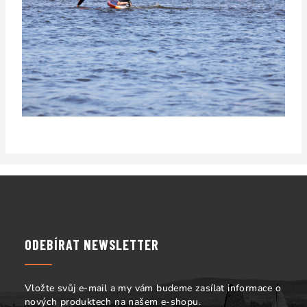
Z
á
p
a
ODEBÍRAT NEWSLETTER
t
í
Vložte svůj e-mail a my vám budeme zasílat informace o
nových produktech na našem e-shopu.