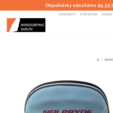
Přejít
Objednávky odesíláme
do 24 
na
obsah
KONTAKTY
PŮJČOVNA
KURZY
/
WIN
DOMŮ