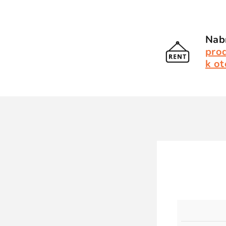
Nabí
pro
k ot