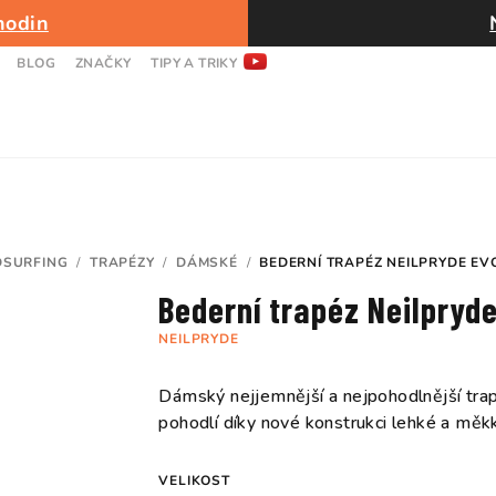
hodin
BLOG
ZNAČKY
TIPY A TRIKY
DSURFING
/
TRAPÉZY
/
DÁMSKÉ
/
BEDERNÍ TRAPÉZ NEILPRYDE E
Bederní trapéz Neilpry
NEILPRYDE
Dámský nejjemnější a nejpohodlnější tra
pohodlí díky nové konstrukci lehké a měkk
VELIKOST