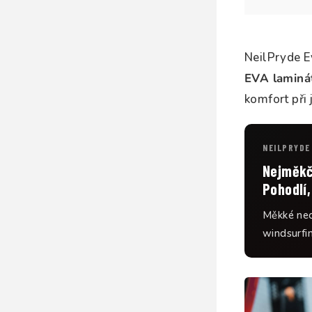
NeilPryde E
EVA laminá
komfort při 
NEILPRYDE
Nejměkč
Pohodlí,
Měkké neo
windsurfi