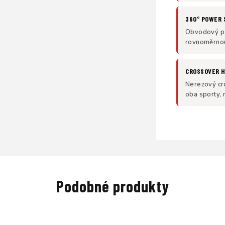
360° POWER 
Obvodový pás
rovnoměrnou
CROSSOVER H
Nerezový cr
oba sporty, 
Podobné produkty