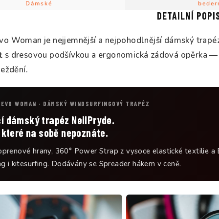
Dámské
beder
DETAILNÍ POPI
vo Woman je nejjemnější a nejpohodlnější dámský trapé
t
s dresovou podšívkou a ergonomická zádová opěrka — 
ježdění.
 EVO WOMAN · DÁMSKÝ WINDSURFINGOVÝ TRAPÉZ
í dámský trapéz NeilPryde.
 které na sobě nepoznáte.
prenové hrany, 360° Power Strap z vysoce elastické textilie a
ng i kitesurfing. Dodávány se Spreader hákem v ceně.