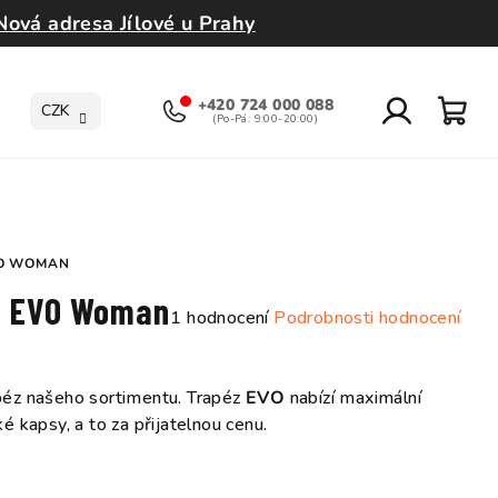
Nová adresa Jílové u Prahy
+420 724 000 088
CZK
Přihlášení
Nák
koší
VO WOMAN
de EVO Woman
Průměrné
1 hodnocení
Podrobnosti hodnocení
hodnocení
produktu
je
péz našeho sortimentu. Trapéz
EVO
nabízí maximální
5,0
é kapsy, a to za přijatelnou cenu.
z
5