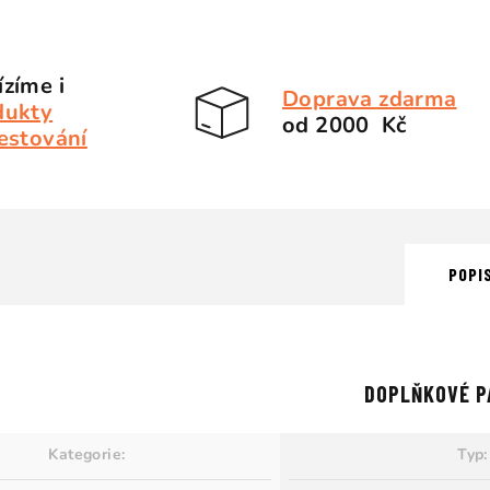
zíme i
Doprava zdarma
dukty
od 2000 Kč
estování
POPI
DOPLŇKOVÉ P
Kategorie
:
Typ
: