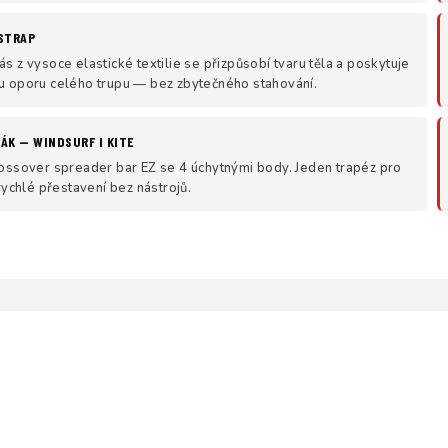
STRAP
 z vysoce elastické textilie se přizpůsobí tvaru těla a poskytuje
 oporu celého trupu — bez zbytečného stahování.
ÁK — WINDSURF I KITE
ossover spreader bar EZ se 4 úchytnými body. Jeden trapéz pro
rychlé přestavení bez nástrojů.