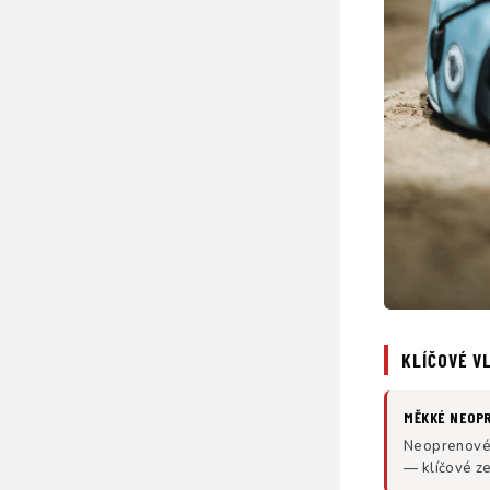
KLÍČOVÉ V
MĚKKÉ NEOP
Neoprenové 
— klíčové ze