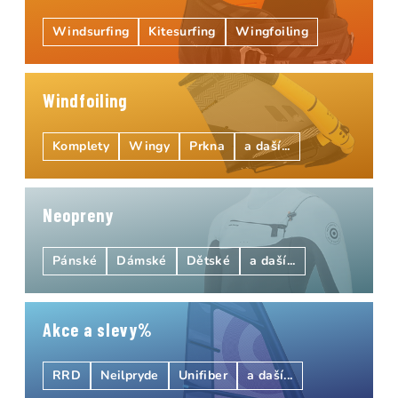
Windsurfing
Kitesurfing
Wingfoiling
Windfoiling
Komplety
Wingy
Prkna
a daší...
Neopreny
Pánské
Dámské
Dětské
a daší...
Akce a slevy
RRD
Neilpryde
Unifiber
a daší...