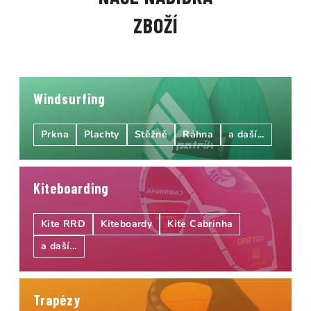
ZBOŽÍ
Windsurfing
Prkna
Plachty
Stěžně
Ráhna
a daší...
Kiteboarding
Kite RRD
Kiteboardy
Kite Cabrinha
a daší...
Trapézy