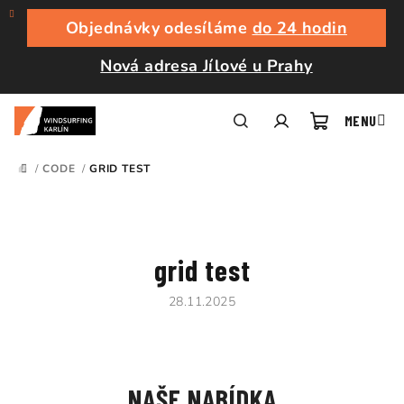
Přejít
na
Objednávky odesíláme
do 24 hodin
obsah
Nová adresa Jílové u Prahy
Nákupní
Hledat
Přihlášení
/
CODE
/
GRID TEST
DOMŮ
košík
grid test
28.11.2025
NAŠE NABÍDKA