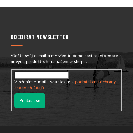
Z
á
p
a
ODEBÍRAT NEWSLETTER
t
í
Vložte svůj e-mail a my vám budeme zasílat informace o
nových produktech na našem e-shopu.
Vložením e-mailu souhlasíte s
podmínkami ochrany
osobních údajů
Přihlásit se