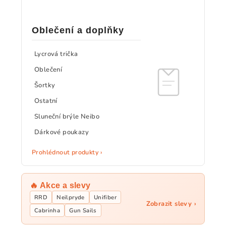
Oblečení a doplňky
Lycrová trička
Oblečení
Šortky
Ostatní
Sluneční brýle Neibo
Dárkové poukazy
Prohlédnout produkty ›
🔥 Akce a slevy
RRD
Neilpryde
Unifiber
Zobrazit slevy ›
Cabrinha
Gun Sails