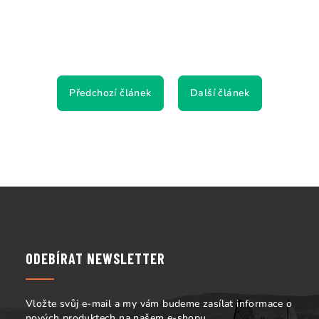
Předchozí článek
Další článek
Z
á
p
a
ODEBÍRAT NEWSLETTER
t
í
Vložte svůj e-mail a my vám budeme zasílat informace o
nových produktech na našem e-shopu.