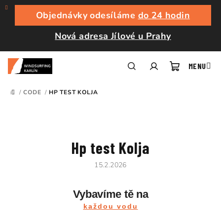
Přejít
na
Objednávky odesíláme
do 24 hodin
obsah
Nová adresa Jílové u Prahy
Nákupní
Hledat
Přihlášení
/
CODE
/
HP TEST KOLJA
DOMŮ
košík
Hp test Kolja
15.2.2026
Vybavíme tě na
každou vodu