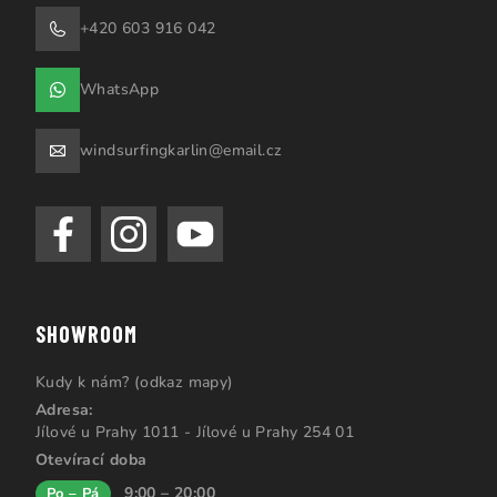
+420 603 916 042
WhatsApp
windsurfingkarlin@email.cz
SHOWROOM
Kudy k nám? (odkaz mapy)
Adresa:
Jílové u Prahy 1011 - Jílové u Prahy 254 01
Otevírací doba
9:00 – 20:00
Po – Pá