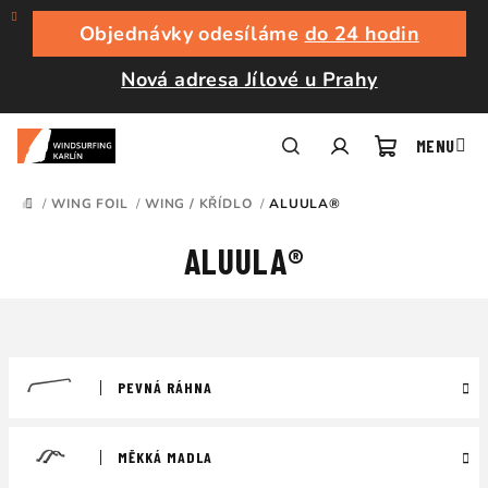
Přejít
na
Objednávky odesíláme
do 24 hodin
obsah
Nová adresa Jílové u Prahy
Nákupní
Hledat
Přihlášení
/
WING FOIL
/
WING / KŘÍDLO
/
ALUULA®
DOMŮ
košík
ALUULA®
PEVNÁ RÁHNA
MĚKKÁ MADLA