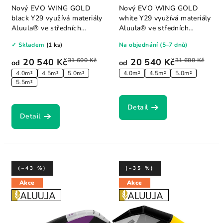
Nový EVO WING GOLD
Nový EVO WING GOLD
black Y29 využívá materiály
white Y29 využívá materiály
Aluula® ve středních
Aluula® ve středních
panelech přední...
panelech přední...
✓ Skladem
(1 ks)
Na objednání (5–7 dnů)
20 540 Kč
31 600 Kč
20 540 Kč
31 600 Kč
od
od
4.0m²
4.5m²
5.0m²
4.0m²
4.5m²
5.0m²
5.5m²
Detail
Detail
(–43 %)
(–35 %)
Akce
Akce