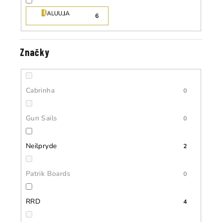
6
Značky
Cabrinha
0
Gun Sails
0
Neilpryde
2
Patrik Boards
0
RRD
4