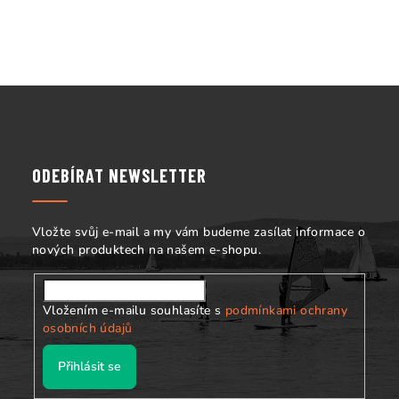
í
p
r
v
k
Z
y
á
v
p
ý
p
a
ODEBÍRAT NEWSLETTER
i
t
s
í
u
Vložte svůj e-mail a my vám budeme zasílat informace o
nových produktech na našem e-shopu.
Vložením e-mailu souhlasíte s
podmínkami ochrany
osobních údajů
Přihlásit se