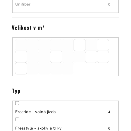
Unifiber
0
Velikost v m²
Typ
Freeride - volná jízda
4
Freestyle - skoky a triky
6