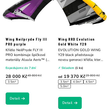
Wing Neilpryde Fly III
Wing RRD Evolution
PRO purple
Gold White Y29
Křídlo NeilPryde FLY III
EVOLUTION GOLD WING
PRO kombinuje špičkové
Y29 black představuje
materiály Aluula Aeris™ (na
novou generaci křídla, které
koncích...
kombinuje extra...
Expedujeme do 7 dní
✓ Skladem
(1 ks)
28 000 Kč
49 800 Kč
19 370 Kč
29 800 Kč
od
3.5m²
3.5m²
4.0m²
4.5m²
5.0m²
Detail
Detail