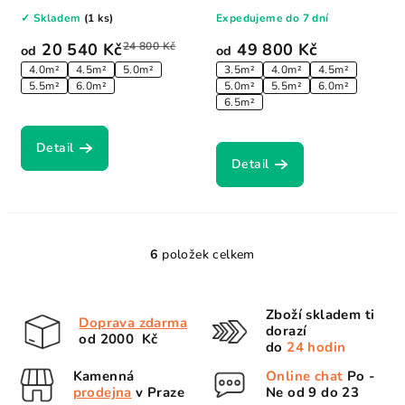
kombinuje extra...
Aeris™, který...
✓ Skladem
(1 ks)
Expedujeme do 7 dní
20 540 Kč
24 800 Kč
49 800 Kč
od
od
4.0m²
4.5m²
5.0m²
3.5m²
4.0m²
4.5m²
5.5m²
6.0m²
5.0m²
5.5m²
6.0m²
6.5m²
Detail
Detail
6
položek celkem
O
v
l
Zboží skladem ti
Doprava zdarma
á
dorazí
od 2000 Kč
d
do
24 hodin
a
Kamenná
Online chat
Po -
c
prodejna
v Praze
Ne od 9 do 23