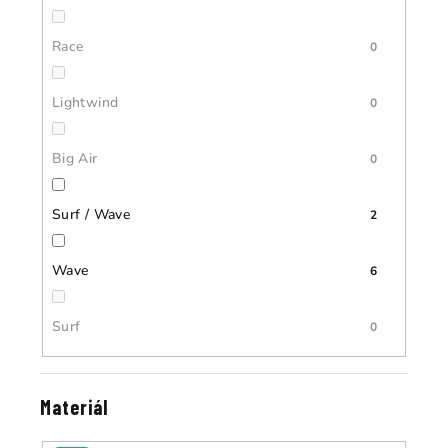
Race
0
Lightwind
0
Big Air
0
Surf / Wave
2
Wave
6
Surf
0
Materiál