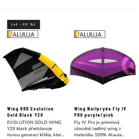
(až –35 %)
Wing RRD Evolution
Wing Neilpryde Fly IV
Gold Black Y29
PRO purple/pink
EVOLUTION GOLD WING
Fly IV Pro je prémiový
Y29 black představuje
závodně laděný wing z
novou generaci křídla, které
materiálu 100% Aluula