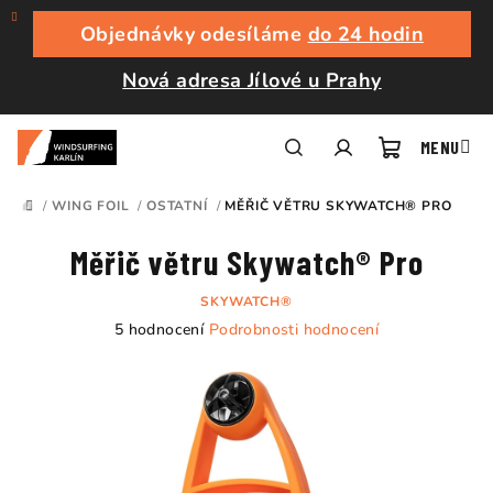
Přejít
na
Objednávky odesíláme
do 24 hodin
obsah
Nová adresa Jílové u Prahy
Nákupní
Hledat
Přihlášení
/
WING FOIL
/
OSTATNÍ
/
MĚŘIČ VĚTRU SKYWATCH® PRO
DOMŮ
košík
Měřič větru Skywatch® Pro
SKYWATCH®
Průměrné
5 hodnocení
Podrobnosti hodnocení
hodnocení
produktu
je
5,0
z
5
hvězdiček.