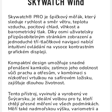
SKYWATCH Wind
Skywatch® PRO je špičkový měřák, který
sleduje rychlost a směr větru, teplotu
vzduchu, pocitový chlad, vlhkost a
barometrický tlak. Díky osmi uživatelsky
přizpůsobitelným stránkám zobrazení a
jednoduché tří-tlačítkové navigaci nabízí
intuitivní ovládání na vysoce kontrastním
grafickém displeji.
Kompaktní design umožňuje snadné
přenášení kamkoliv, zatímco jeho odolnost
vůči prachu a otřesům, v kombinaci s
nízkotřecí vrtulkou na safírovém ložisku,
zajišťuje dlouhou životnost.
Tento přístroj, vyvinutý a vyrobený ve
Švýcarsku, je ideální volbou pro ty, kteří
chtějí přesné měření ve všech podmínkách.
Měří také nadmořskou výšku, variometrii a