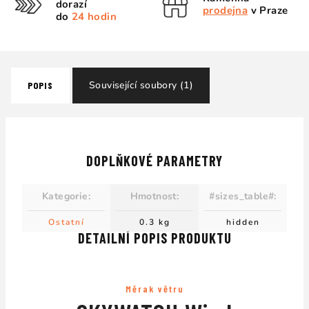
dorazí
prodejna
v Praze
do
24 hodin
Související soubory (1)
POPIS
DOPLŇKOVÉ PARAMETRY
Kategorie
:
Hmotnost
:
#sizes_table#
:
Ostatní
0.3 kg
hidden
DETAILNÍ POPIS PRODUKTU
Měrak větru