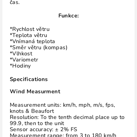
čas.
Funkce:
*Rychlost větru
*Teplota větru
*Vnímaná teplota
*Směr větru (kompas)
*Vlhkost
*Variometr
*Hodiny
Specifications
Wind Measurment
Measurement units: km/h, mph, m/s, fps,
knots & Beaufort
Resolution: To the tenth decimal place up to
99.9, then to the unit
Sensor accuracy: ± 2% FS
Measurement range: from 3 to 180 km/h