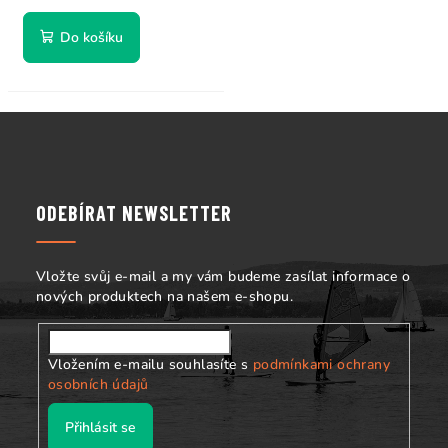
Do košíku
Z
á
p
a
ODEBÍRAT NEWSLETTER
t
í
Vložte svůj e-mail a my vám budeme zasílat informace o
nových produktech na našem e-shopu.
Vložením e-mailu souhlasíte s
podmínkami ochrany
osobních údajů
Přihlásit se