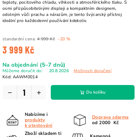
teploty, pocitového chladu, vlhkosti a atmosférického tlaku. S
osmi přizpůsobitelnými displeji a kompaktním designem,
odolným vůči prachu a nárazům, je tento švýcarský přístroj
ideální pro každodenní používání kdekoliv.
standardní cena:
4 999 Kč
–20 %
3 999 Kč
Měrná
Na objednání (5–7 dnů)
cena:
Můžeme doručit do:
20.8.2026
Možnosti doručení
Kód:
AAWM0014
−
+
Do košíku
Nabízíme i
Doprava zdarma
produkty
od 2000 Kč
k otestování
Zboží skladem ti
Kamenná