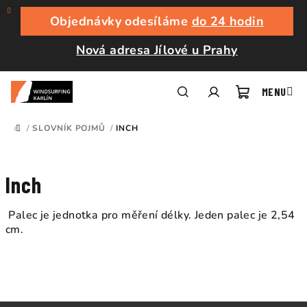
Přejít
na
Objednávky odesíláme
do 24 hodin
obsah
Nová adresa Jílové u Prahy
Nákupní
Hledat
Přihlášení
/
SLOVNÍK POJMŮ
/
INCH
DOMŮ
košík
Inch
Palec je jednotka pro měření délky. Jeden palec je 2,54
cm.