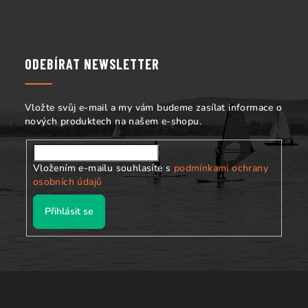
Z
á
p
a
ODEBÍRAT NEWSLETTER
t
í
Vložte svůj e-mail a my vám budeme zasílat informace o
nových produktech na našem e-shopu.
Vložením e-mailu souhlasíte s
podmínkami ochrany
osobních údajů
Přihlásit se