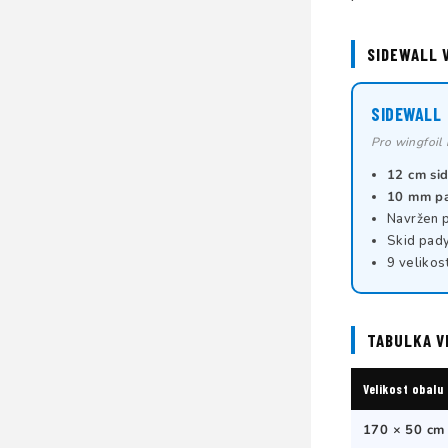
SIDEWALL 
SIDEWALL
Pro wingfoil 
12 cm si
10 mm p
Navržen p
Skid pady
9 velikos
TABULKA V
Velikost obalu
170 × 50 cm