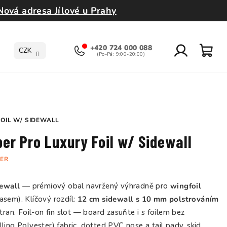
Nová adresa Jílové u Prahy
+420 724 000 088
CZK
Přihlášení
Nák
koší
OIL W/ SIDEWALL
er Pro Luxury Foil w/ Sidewall
BER
dewall
— prémiový obal navržený výhradně pro
wingfoil
asem). Klíčový rozdíl:
12 cm sidewall s 10 mm polstrováním
stran. Foil-on fin slot — board zasuňte i s foilem bez
ng Polyester) fabric, dotted PVC nose a tail pady, skid