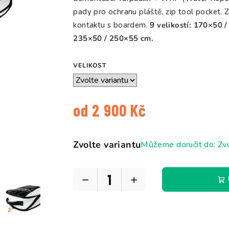
5
pady pro ochranu pláště, zip tool pocket. 
hvězdiček.
kontaktu s boardem.
9 velikostí: 170×50 
235×50 / 250×55 cm.
VELIKOST
od
2 900 Kč
Měrná
cena:
Zvolte variantu
Můžeme doručit do:
Zvo
−
+