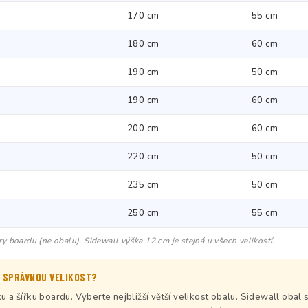
170 cm
55 cm
180 cm
60 cm
190 cm
50 cm
190 cm
60 cm
200 cm
60 cm
220 cm
50 cm
235 cm
50 cm
250 cm
55 cm
ry boardu (ne obalu). Sidewall výška 12 cm je stejná u všech velikostí.
 SPRÁVNOU VELIKOST?
 a šířku boardu. Vyberte nejbližší větší velikost obalu. Sidewall obal 