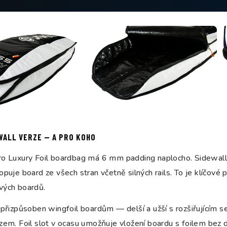
WALL VERZE — A PRO KOHO
ro Luxury Foil boardbag má 6 mm padding naplocho. Sidewall
opuje board ze všech stran včetně silných rails. To je klíčové p
vých boardů.
 přizpůsoben wingfoil boardům — delší a užší s rozšiřujícím 
 zem. Foil slot v ocasu umožňuje vložení boardu s foilem bez