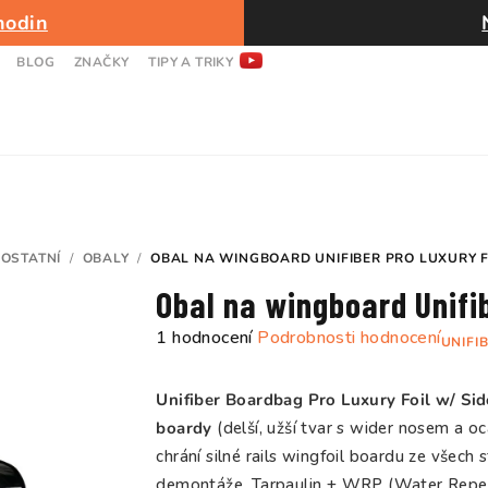
hodin
BLOG
ZNAČKY
TIPY A TRIKY
OSTATNÍ
/
OBALY
/
OBAL NA WINGBOARD UNIFIBER PRO LUXURY F
Obal na wingboard Unifib
Průměrné
1 hodnocení
Podrobnosti hodnocení
UNIFI
hodnocení
produktu
Unifiber Boardbag Pro Luxury Foil w/ Si
je
boardy
(delší, užší tvar s wider nosem a oc
5,0
chrání silné rails wingfoil boardu ze všech 
z
demontáže. Tarpaulin + WRP (Water Repelli