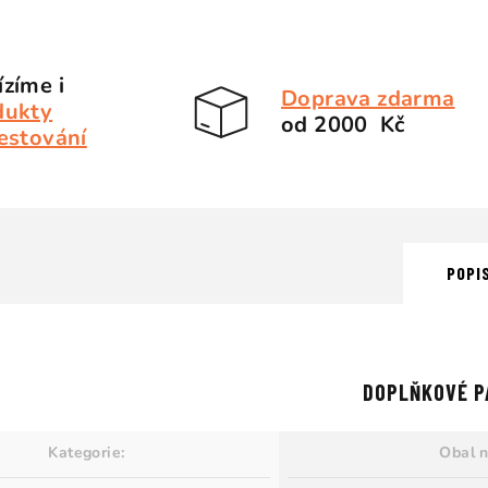
zíme i
Doprava zdarma
dukty
od 2000 Kč
estování
POPI
DOPLŇKOVÉ P
Kategorie
:
Obal 