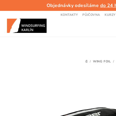
Přejít
Objednávky odesíláme
do 24 
na
obsah
KONTAKTY
PŮJČOVNA
KURZY
/
WING FOIL
/
DOMŮ