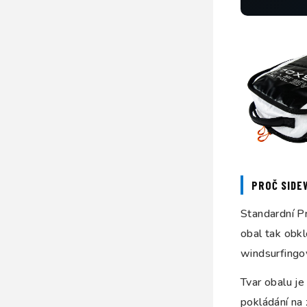
PROČ SIDE
Standardní P
obal tak obkl
windsurfingo
Tvar obalu je
pokládání na