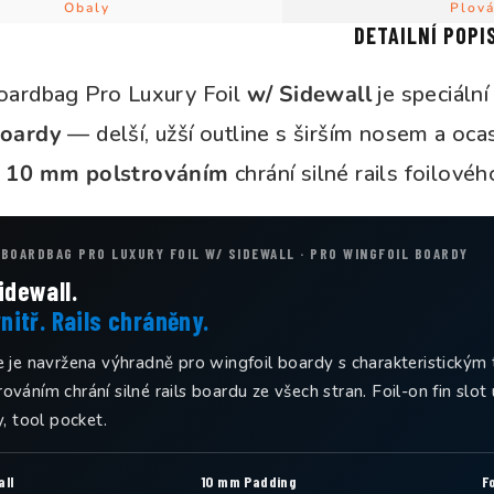
Obaly
Plov
DETAILNÍ POPI
Boardbag Pro Luxury Foil
w/ Sidewall
je speciáln
boardy
— delší, užší outline s širším nosem a ocas
s 10 mm polstrováním
chrání silné rails foilové
· BOARDBAG PRO LUXURY FOIL W/ SIDEWALL · PRO WINGFOIL BOARDY
idewall.
vnitř. Rails chráněny.
e je navržena výhradně pro wingfoil boardy s charakteristickým
váním chrání silné rails boardu ze všech stran. Foil-on fin slo
y, tool pocket.
all
10 mm Padding
F