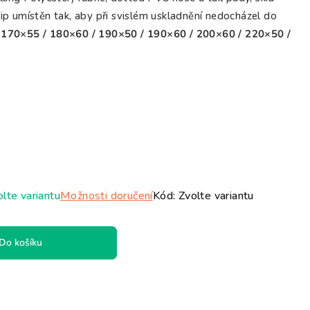
Zip umístěn tak, aby při svislém uskladnění nedocházel do
/ 170×55 / 180×60 / 190×50 / 190×60 / 200×60 / 220×50 /
lte variantu
Možnosti doručení
Kód:
Zvolte variantu
Do košíku