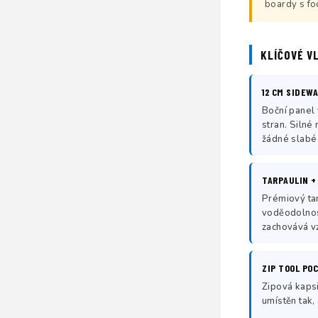
boardy s fo
KLÍČOVÉ V
12 CM SIDEWA
Boční panel
stran. Silné
žádné slabé
TARPAULIN +
Prémiový ta
voděodolnost
zachovává vz
ZIP TOOL PO
Zipová kapsi
umístěn tak,