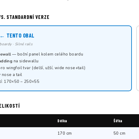
VS. STANDARDNÍ VERZE
 ← TENTO OBAL
boardy · Silné rails
dewall
— boční panel kolem celého boardu
adding
na sidewallu
ro wingfoil tvar (delší, užší, wide nose+tail)
 nose a tail
tí: 170×50 – 250×55
ELIKOSTÍ
Délka
Šířka
170 cm
50 cm