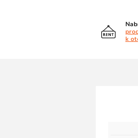
Nabí
pro
k ot