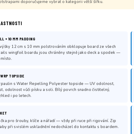
otstrapami doporučujeme vybrat o kategorii větší šířku.
LASTNOSTI
LL + 10 MM PADDING
 výšky 12 cm s 10 mm polstrováním obklopuje board ze všech
 rails wingfoil boardu jsou chráněny stejně jako deck a spodek —
 místo.
 WRP TOPSIDE
rpaulin s Water Repelling Polyester topside — UV odolnost,
, odolnost vůči písku a soli. Bílý povrch snadno čistitelný,
hled i po letech.
CKET
čka pro šrouby, klíče a nářadí — vždy při ruce při rigování. Zip
 aby při svislém uskladnění nedocházel do kontaktu s boardem.