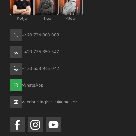
Kolja
Theo
Alča
+420 724 000 088
+420 775 350 347
+420 603 916 042
WhatsApp
windsurfingkarlin@email.cz