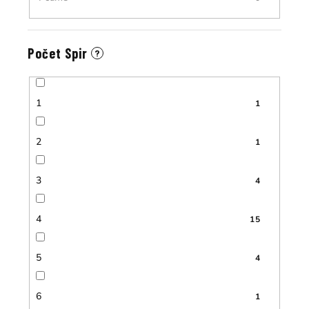
Počet Spir
?
1
1
2
1
3
4
4
15
5
4
6
1