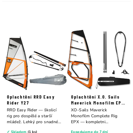
Oplachtění RRD Easy
Oplachtění X.O. Sails
Rider Y27
Maverick Monofilm EPX
Rig
RRD Easy Rider — školicí
XO-Sails Maverick
rig pro dospělé a starší
Monofilm Complete Rig
mládež. Lehký pro snadné
EPX — kompletni
uphauling,...
windsurfingovy rig pro
✓ Skladem
(1 ks)
Expedujeme do 7 dní