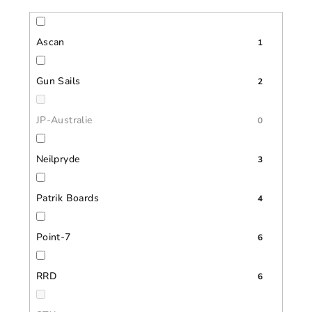
Ascan
1
Gun Sails
2
JP-Australie
0
Neilpryde
3
Patrik Boards
4
Point-7
6
RRD
6