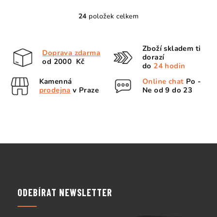
24
položek celkem
O
v
l
Zboží skladem ti
Doprava zdarma
á
dorazí
od 2000 Kč
d
do
24 hodin
a
Kamenná
Online chat
Po -
c
prodejna
v Praze
Ne od 9 do 23
í
p
r
v
k
Z
y
á
v
p
ý
p
a
ODEBÍRAT NEWSLETTER
i
t
s