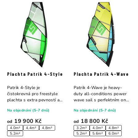
Plachta Patrik 4-Style
Plachta Patrik 4-Wave
Patrik 4-Style je
Patrik 4-Wave je heavy-
čistokrevná pro freestyle
duty all-conditions power
plachta s extra pevností a
wave sail s perfektním on-
wave DNA....
off balance...
Na objednání (5–7 dnů)
Na objednání (5–7 dnů)
19 900 Kč
18 800 Kč
od
od
4.0m²
4.4m²
4.8m²
3.2m²
4.0m²
4.8m²
5.2m²
5.2m²
5.6m²
6.0m²