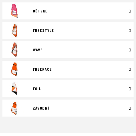
DĚTSKÉ
FREESTYLE
WAVE
FREERACE
FOIL
ZÁVODNÍ
Ř
a