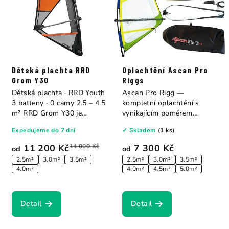
Dětská plachta RRD
Oplachtění Ascan Pro
Grom Y30
Riggs
Dětská plachta · RRD Youth
Ascan Pro Rigg —
3 batteny · 0 camy 2.5 – 4.5
kompletní oplachtění s
m² RRD Grom Y30 je
vynikajícím poměrem
výkonnostní...
cena/výkon pro děti,
Expedujeme do 7 dní
✓ Skladem
(1 ks)
mládež...
11 200 Kč
14 000 Kč
7 300 Kč
od
od
2.5m²
3.0m²
3.5m²
2.5m²
3.0m²
3.5m²
4.0m²
4.0m²
4.5m²
5.0m²
Detail
Detail