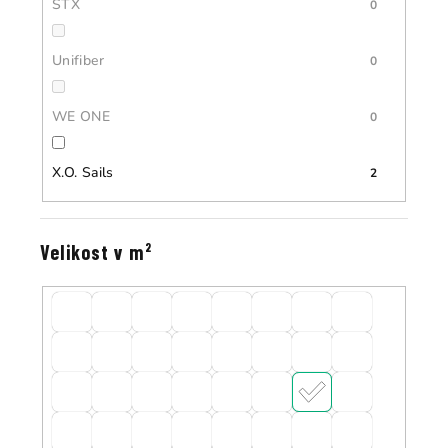
STX
0
Unifiber
0
WE ONE
0
X.O. Sails
2
Velikost v m²