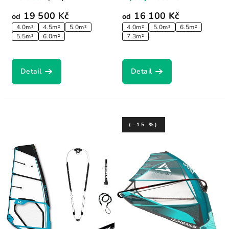
freeride...
19 500 Kč
16 100 Kč
od
od
4.0m²
4.5m²
5.0m²
4.0m²
5.0m²
6.5m²
5.5m²
6.0m²
7.3m²
Detail
Detail
(–15 %)