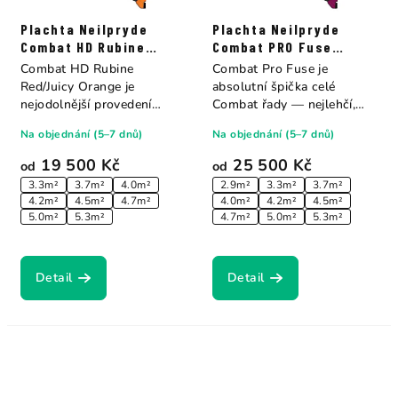
Plachta Neilpryde
Plachta Neilpryde
Combat HD Rubine
Combat PRO Fuse
Red/Juicy Orange
Purple/Hot Pink
Combat HD Rubine
Combat Pro Fuse je
Red/Juicy Orange je
absolutní špička celé
nejodolnější provedení
Combat řady — nejlehčí,
legendární vlnové...
nejresponzivnější...
Na objednání (5–7 dnů)
Na objednání (5–7 dnů)
19 500 Kč
25 500 Kč
od
od
3.3m²
3.7m²
4.0m²
2.9m²
3.3m²
3.7m²
4.2m²
4.5m²
4.7m²
4.0m²
4.2m²
4.5m²
5.0m²
5.3m²
4.7m²
5.0m²
5.3m²
Detail
Detail