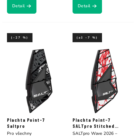
Detail
Detail
(–27 %)
(až –7 %)
Plachta Point-7
Plachta Point-7
Saltpro
SALTpro Stitched
Construction
Pro všechny
SALTpro Wave 2026 –