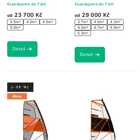
Expedujeme do 7 dní
Expedujeme do 7 dní
23 700 Kč
29 000 Kč
od
od
3.5m²
4.0m²
4.5m²
3.7m²
4.0m²
4.2m²
5.0m²
4.5m²
4.7m²
5.0m²
5.3m²
Detail
Detail
(–35 %)
Akce