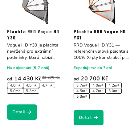
Plachta RRD Vogue HD
Plachta RRD Vogue HD
Y30
Y31
Vogue HD Y30 je plachta
RRD Vogue HD Y31 —
navržená pro extrémní
referenční vlnová plachta s
podmínky, která nabízí
100% X-ply konstrukcí pro
zvýšený výkon,...
maximální...
Na objednání (5–7 dnů)
Expedujeme do 7 dní
14 430 Kč
22 200 Kč
20 700 Kč
od
od
4.0m²
4.5m²
4.7m²
3.7m²
4.0m²
4.2m²
5.0m²
5.3m²
4.5m²
4.7m²
5.0m²
5.3m²
Detail
Detail