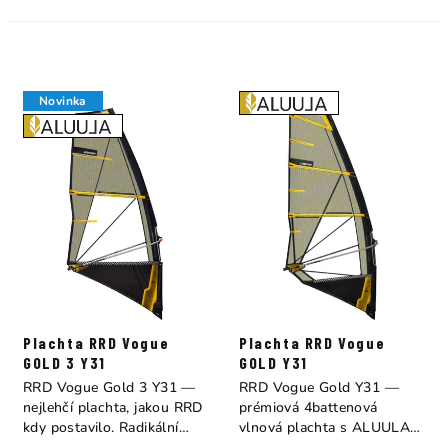
Novinka
Plachta RRD Vogue
Plachta RRD Vogue
GOLD 3 Y31
GOLD Y31
RRD Vogue Gold 3 Y31 —
RRD Vogue Gold Y31 —
nejlehčí plachta, jakou RRD
prémiová 4battenová
kdy postavilo. Radikální
vlnová plachta s ALUULA
3battenový...
reinforcements (poprvé...