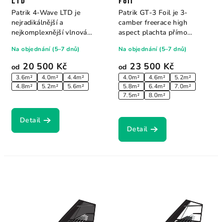
LTD
Foil
Patrik 4-Wave LTD je
Patrik GT-3 Foil je 3-
nejradikálnější a
camber freerace high
nejkomplexnější vlnová
aspect plachta přímo
plachta jakou Patrik kdy...
vycházející ze...
Na objednání (5–7 dnů)
Na objednání (5–7 dnů)
20 500 Kč
23 500 Kč
od
od
3.6m²
4.0m²
4.4m²
4.0m²
4.6m²
5.2m²
4.8m²
5.2m²
5.6m²
5.8m²
6.4m²
7.0m²
7.5m²
8.0m²
Detail
Detail