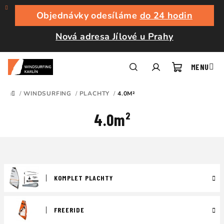
Přejít
na
Objednávky odesíláme
do 24 hodin
obsah
Nová adresa Jílové u Prahy
Nákupní
Hledat
Přihlášení
/
WINDSURFING
/
PLACHTY
/
4.0M²
DOMŮ
košík
4.0m²
KOMPLET PLACHTY
FREERIDE