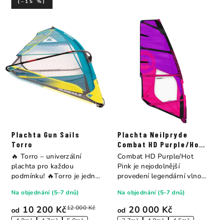
(–15 %)
Plachta Gun Sails
Plachta Neilpryde
Torro
Combat HD Purple/Hot
Pink
🔥 Torro – univerzální
Combat HD Purple/Hot
plachta pro každou
Pink je nejodolnější
podmínku! 🔥Torro je jedna
provedení legendární vlnové
z nejprodávanějších...
plachty...
Na objednání (5–7 dnů)
Na objednání (5–7 dnů)
10 200 Kč
12 000 Kč
20 000 Kč
od
od