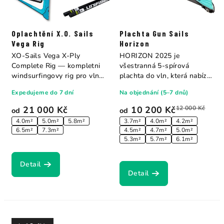
Oplachtění X.O. Sails
Plachta Gun Sails
Vega Rig
Horizon
XO-Sails Vega X-Ply
HORIZON 2025 je
Complete Rig — kompletni
všestranná 5-spírová
windsurfingovy rig pro vlny,
plachta do vln, která nabízí
Bump &...
top akceleraci a...
Expedujeme do 7 dní
Na objednání (5–7 dnů)
21 000 Kč
10 200 Kč
12 000 Kč
od
od
4.0m²
5.0m²
5.8m²
3.7m²
4.0m²
4.2m²
6.5m²
7.3m²
4.5m²
4.7m²
5.0m²
5.3m²
5.7m²
6.1m²
Detail
Detail