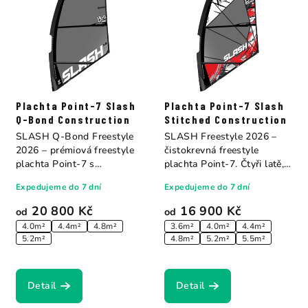
Plachta Point-7 Slash
Plachta Point-7 Slash
Q-Bond Construction
Stitched Construction
SLASH Q-Bond Freestyle
SLASH Freestyle 2026 –
2026 – prémiová freestyle
čistokrevná freestyle
plachta Point-7 s
plachta Point-7. Čtyři latě,
ultrazvukovou...
plochý...
Expedujeme do 7 dní
Expedujeme do 7 dní
20 800 Kč
16 900 Kč
od
od
4.0m²
4.4m²
4.8m²
3.6m²
4.0m²
4.4m²
5.2m²
4.8m²
5.2m²
5.5m²
Detail
Detail