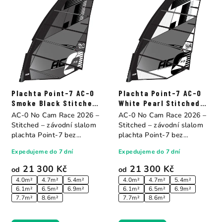
Plachta Point-7 AC-0
Plachta Point-7 AC-0
Smoke Black Stitched
White Pearl Stitched
Construction
Construction
AC-0 No Cam Race 2026 –
AC-0 No Cam Race 2026 –
Stitched – závodní slalom
Stitched – závodní slalom
plachta Point-7 bez
plachta Point-7 bez
camberů. Sedm...
camberů. Sedm...
Expedujeme do 7 dní
Expedujeme do 7 dní
21 300 Kč
21 300 Kč
od
od
4.0m²
4.7m²
5.4m²
4.0m²
4.7m²
5.4m²
6.1m²
6.5m²
6.9m²
6.1m²
6.5m²
6.9m²
7.7m²
8.6m²
7.7m²
8.6m²