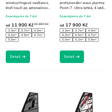
windsurfingové nadšence,
profesionální wave plachta
kteří touží po adrenalinové
Point-7. Ultra lehká, 4 latě,
jízdě na vlnách a...
on/off...
Expedujeme do 7 dní
Expedujeme do 7 dní
11 900 Kč
16 400 Kč
17 900 Kč
od
od
3.3m²
3.7m²
4.0m²
3.3m²
3.7m²
4.0m²
4.2m²
4.5m²
4.7m²
4.2m²
4.5m²
4.7m²
5.0m²
5.0m²
5.2m²
5.6m²
Detail
Detail