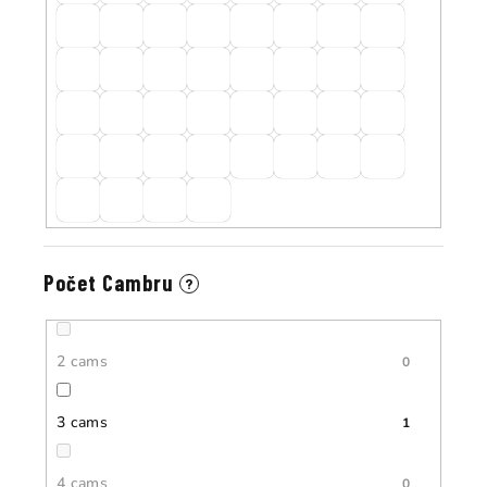
Počet Cambru
?
2 cams
0
3 cams
1
4 cams
0