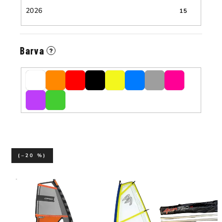
2026
15
Barva
?
(–20 %)