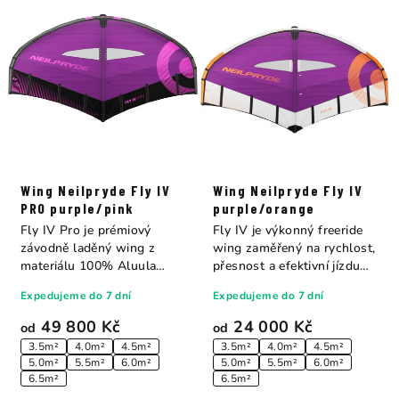
Wing Neilpryde Fly IV
Wing Neilpryde Fly IV
PRO purple/pink
purple/orange
Fly IV Pro je prémiový
Fly IV je výkonný freeride
závodně laděný wing z
wing zaměřený na rychlost,
materiálu 100% Aluula
přesnost a efektivní jízdu
Aeris™, který...
proti...
Expedujeme do 7 dní
Expedujeme do 7 dní
49 800 Kč
24 000 Kč
od
od
3.5m²
4.0m²
4.5m²
3.5m²
4.0m²
4.5m²
5.0m²
5.5m²
6.0m²
5.0m²
5.5m²
6.0m²
6.5m²
6.5m²