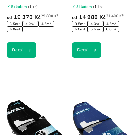
kombinuje extra...
lehkosti. Nabízí...
✓ Skladem
(1 ks)
✓ Skladem
(1 ks)
19 370 Kč
29 800 Kč
14 980 Kč
21 400 Kč
od
od
3.5m²
4.0m²
4.5m²
3.5m²
4.0m²
4.5m²
5.0m²
5.0m²
5.5m²
6.0m²
Detail
Detail