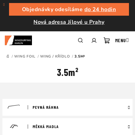
Přejít
na
Objednávky odesíláme
do 24 hodin
obsah
Nová adresa Jílové u Prahy
Nákupní
Hledat
Přihlášení
/
WING FOIL
/
WING / KŘÍDLO
/
3.5M²
DOMŮ
košík
3.5m²
PEVNÁ RÁHNA
MĚKKÁ MADLA