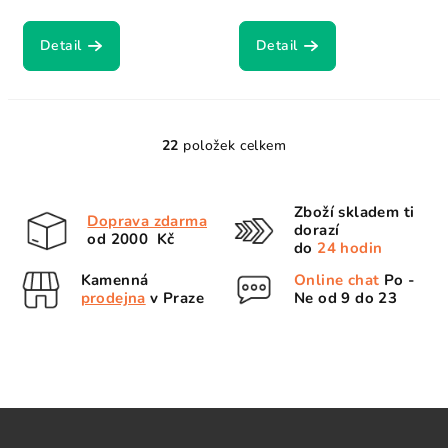
Detail
Detail
22
položek celkem
O
v
l
Zboží skladem ti
Doprava zdarma
á
dorazí
od 2000 Kč
d
do
24 hodin
a
Kamenná
Online chat
Po -
c
prodejna
v Praze
Ne od 9 do 23
í
p
r
v
k
Z
y