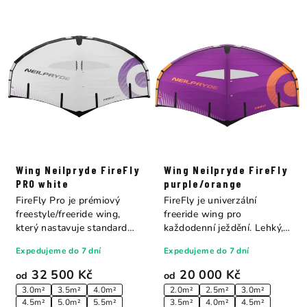
Wing Neilpryde FireFly
Wing Neilpryde FireFly
PRO white
purple/orange
FireFly Pro je prémiový
FireFly je univerzální
freestyle/freeride wing,
freeride wing pro
který nastavuje standard
každodenní ježdění. Lehký,
celému trhu....
vyvážený a...
Expedujeme do 7 dní
Expedujeme do 7 dní
32 500 Kč
20 000 Kč
od
od
3.0m²
3.5m²
4.0m²
2.0m²
2.5m²
3.0m²
4.5m²
5.0m²
5.5m²
3.5m²
4.0m²
4.5m²