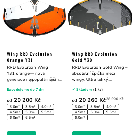
Wing RRD Evolution
Wing RRD Evolution
Orange Y31
Gold Y30
RRD Evolution Wing
RRD Evolution Gold Wing –
Y31 orange— nová
absolutní špička mezi
generace nejpopulárnějšího
wingy. Ultra lehký,
wingu z dílny RRD....
extrémně tuhý a...
Expedujeme do 7 dní
✓ Skladem
(1 ks)
20 200 Kč
20 260 Kč
28 900 Kč
od
od
3.0m²
3.5m²
4.0m²
3.0m²
3.5m²
4.0m²
4.5m²
5.0m²
5.5m²
4.5m²
5.0m²
5.5m²
6.0m²
6.5m²
6.0m²