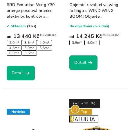
RRD Evolution Wing Y30
Objemte revoluci ve wing
orange posouvá hranice
foilingu s WIND WING
efektivity, kontroly a
BOOM! Objevte
lehkosti. Nabízí...
nejmodernější technologii
✓ Skladem
(1 ks)
Na objednání (5–7 dnů)
a...
13 440 Kč
19 200 Kč
14 245 Kč
25 900 Kč
od
od
2.0m²
3.5m²
4.0m²
3.5m²
4.0m²
4.5m²
5.0m²
5.5m²
6.0m²
6.5m²
Detail
Detail
(až –30 %)
Novinka
Top