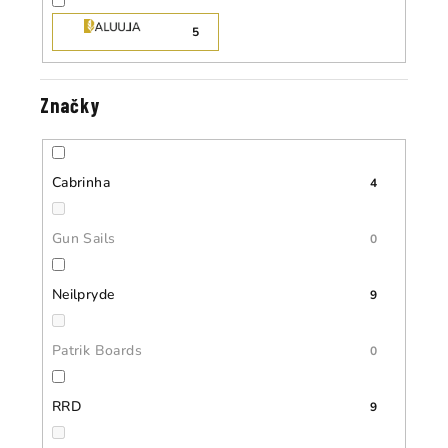
5
Značky
Cabrinha
4
Gun Sails
0
Neilpryde
9
Patrik Boards
0
RRD
9