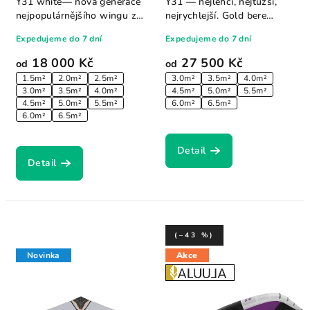
Y31 white— nová generace
Y31 — nejlehčí, nejtužší,
nejpopulárnějšího wingu z
nejrychlejší. Gold bere
dílny RRD....
osvědčenou...
Expedujeme do 7 dní
Expedujeme do 7 dní
18 000 Kč
27 500 Kč
od
od
1.5m²
2.0m²
2.5m²
3.0m²
3.5m²
4.0m²
3.0m²
3.5m²
4.0m²
4.5m²
5.0m²
5.5m²
4.5m²
5.0m²
5.5m²
6.0m²
6.5m²
6.0m²
6.5m²
Detail
Detail
(–43 %)
Novinka
Akce