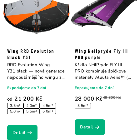
Wing RRD Evolution
Wing Neilpryde Fly III
Black Y31
PRO purple
RRD Evolution Wing
Křídlo NeilPryde FLY III
Y31 black — nová generace
PRO kombinuje špičkové
nejpopulárnějšího wingu z
materiály Aluula Aeris™ (na
dílny...
koncích...
Expedujeme do 7 dní
Expedujeme do 7 dní
21 200 Kč
28 000 Kč
49 800 Kč
od
3.5m²
4.0m²
4.5m²
3.5m²
5.0m²
5.5m²
6.0m²
Detail
Detail