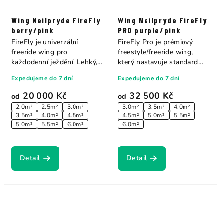
Wing Neilpryde FireFly
Wing Neilpryde FireFly
berry/pink
PRO purple/pink
FireFly je univerzální
FireFly Pro je prémiový
freeride wing pro
freestyle/freeride wing,
každodenní ježdění. Lehký,
který nastavuje standard
vyvážený a...
celému trhu....
Expedujeme do 7 dní
Expedujeme do 7 dní
20 000 Kč
32 500 Kč
od
od
2.0m²
2.5m²
3.0m²
3.0m²
3.5m²
4.0m²
3.5m²
4.0m²
4.5m²
4.5m²
5.0m²
5.5m²
5.0m²
5.5m²
6.0m²
6.0m²
Detail
Detail