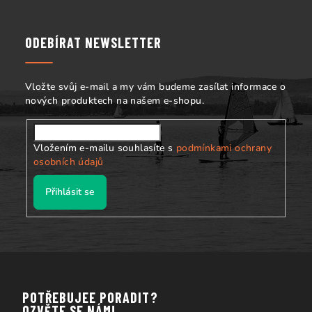
á
v
p
ý
p
a
ODEBÍRAT NEWSLETTER
i
t
s
í
u
Vložte svůj e-mail a my vám budeme zasílat informace o
nových produktech na našem e-shopu.
Vložením e-mailu souhlasíte s
podmínkami ochrany
osobních údajů
Přihlásit se
POTŘEBUJEE PORADIT?
OZVĚTE SE NÁM!