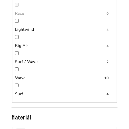
Race
0
Lightwind
4
Big Air
4
Surf / Wave
2
Wave
10
Surf
4
Materiál