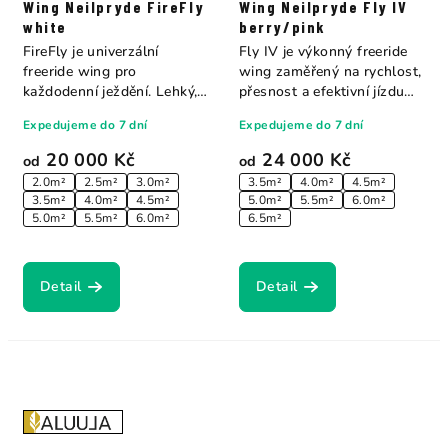
Wing Neilpryde FireFly
Wing Neilpryde Fly IV
white
berry/pink
FireFly je univerzální
Fly IV je výkonný freeride
freeride wing pro
wing zaměřený na rychlost,
každodenní ježdění. Lehký,
přesnost a efektivní jízdu
vyvážený a...
proti...
Expedujeme do 7 dní
Expedujeme do 7 dní
20 000 Kč
24 000 Kč
od
od
2.0m²
2.5m²
3.0m²
3.5m²
4.0m²
4.5m²
3.5m²
4.0m²
4.5m²
5.0m²
5.5m²
6.0m²
5.0m²
5.5m²
6.0m²
6.5m²
Detail
Detail