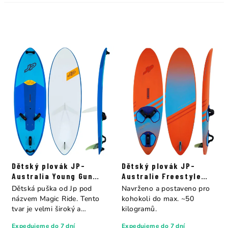
Dětský plovák JP-
Dětský plovák JP-
Australia Young Gun
Australie Freestyle
Magic Ride Es+Eva
Young Gun
Dětská puška od Jp pod
Navrženo a postaveno pro
názvem Magic Ride. Tento
kohokoli do max. ~50
tvar je velmi široký a
kilogramů.
poskytuje...
Expedujeme do 7 dní
Expedujeme do 7 dní