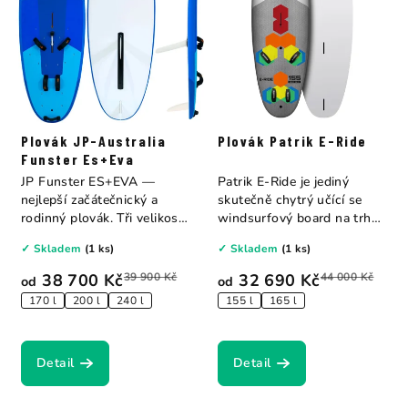
Plovák JP-Australia
Plovák Patrik E-Ride
Funster Es+Eva
JP Funster ES+EVA —
Patrik E-Ride je jediný
nejlepší začátečnický a
skutečně chytrý učící se
rodinný plovák. Tři velikosti:
windsurfový board na trhu
170 l...
— s barevně...
✓ Skladem
(1 ks)
✓ Skladem
(1 ks)
38 700 Kč
39 900 Kč
32 690 Kč
44 000 Kč
od
od
170 l
200 l
240 l
155 l
165 l
Detail
Detail