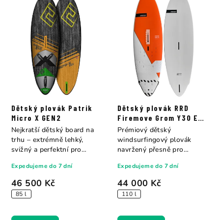
Dětský plovák Patrik
Dětský plovák RRD
Micro X GEN2
Firemove Grom Y30 E-
TECH
Nejkratší dětský board na
Prémiový dětský
trhu – extrémně lehký,
windsurfingový plovák
svižný a perfektní pro
navržený přesně pro
freestyle i...
potřeby mladých jezdců do
Expedujeme do 7 dní
Expedujeme do 7 dní
50...
46 500 Kč
44 000 Kč
85 l
110 l