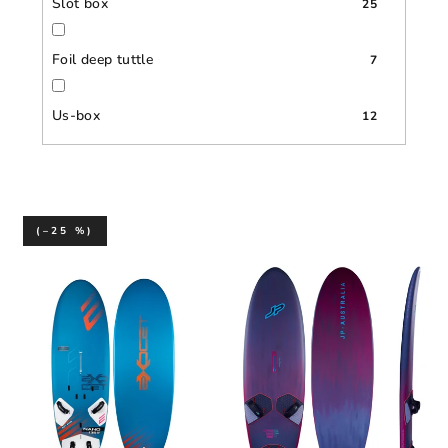
Slot box
25
Foil deep tuttle
7
Us-box
12
(–25 %)