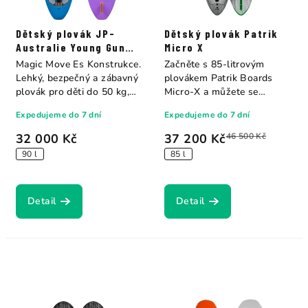
Dětský plovák JP-
Dětský plovák Patrik
Australie Young Gun
Micro X
Magic Move Es
Magic Move Es Konstrukce.
Začněte s 85-litrovým
Lehký, bezpečný a zábavný
plovákem Patrik Boards
plovák pro děti do 50 kg,
Micro-X a můžete se
navržený...
připravit na své první...
Expedujeme do 7 dní
Expedujeme do 7 dní
32 000 Kč
37 200 Kč
46 500 Kč
90 l
85 l
Detail
Detail