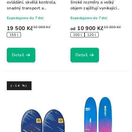
ovládání, skvělá kontrola,
široké rozměry a velký
snadný transport a
objem zajišťují vynikající
skladování v...
stabilitu...
Expedujeme do 7 dní
Expedujeme do 7 dní
19 500 Kč
32 000 Kč
10 900 Kč
13 300 Kč
od
155 l
100 l
120 l
Detail
Detail
(–14 %)