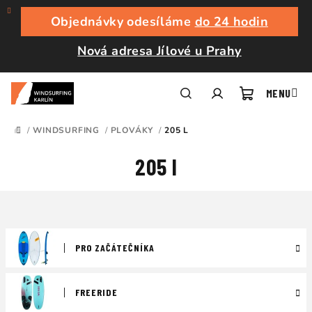
Přejít
na
Objednávky odesíláme
do 24 hodin
obsah
Nová adresa Jílové u Prahy
Nákupní
Hledat
Přihlášení
/
WINDSURFING
/
PLOVÁKY
/
205 L
DOMŮ
košík
205 l
PRO ZAČÁTEČNÍKA
FREERIDE