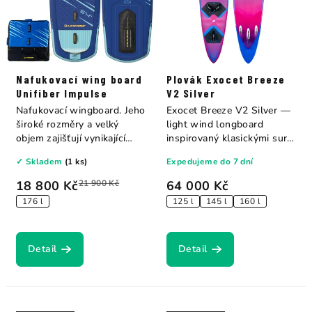
Nafukovací wing board
Plovák Exocet Breeze
Unifiber Impulse
V2 Silver
Nafukovací wingboard. Jeho
Exocet Breeze V2 Silver —
široké rozměry a velký
light wind longboard
objem zajišťují vynikající
inspirovaný klasickými surf
stabilitu...
longboardy....
✓ Skladem
(1 ks)
Expedujeme do 7 dní
18 800 Kč
21 900 Kč
64 000 Kč
176 l
125 l
145 l
160 l
Detail
Detail