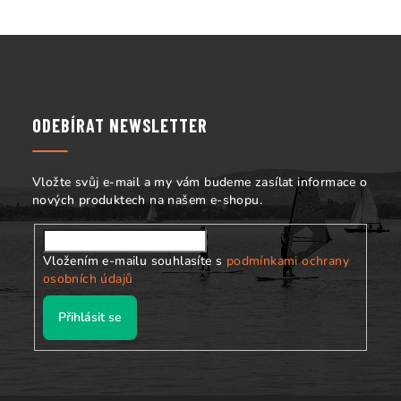
v
ý
Z
p
á
i
s
p
u
a
ODEBÍRAT NEWSLETTER
t
í
Vložte svůj e-mail a my vám budeme zasílat informace o
nových produktech na našem e-shopu.
Vložením e-mailu souhlasíte s
podmínkami ochrany
osobních údajů
Přihlásit se