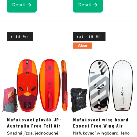
Detail
Detail
(–39 %)
(až –18 %)
Akce
Nafukovací plovák JP-
Nafukovací wing board
Australia Free Foil Air
Exocet Free Wing Air
Snadná jízda, jednoduché
Nafukovací wingboard. Jeho