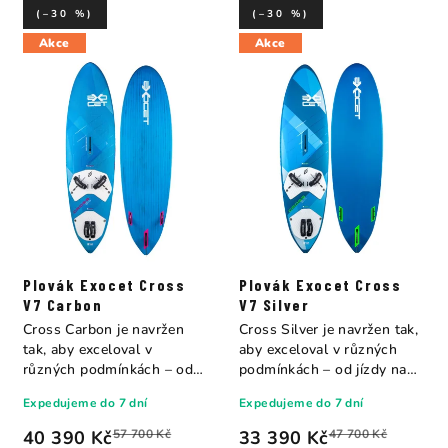
(–30 %)
(–30 %)
Akce
Akce
Plovák Exocet Cross
Plovák Exocet Cross
V7 Carbon
V7 Silver
Cross Carbon je navržen
Cross Silver je navržen tak,
tak, aby exceloval v
aby exceloval v různých
různých podmínkách – od
podmínkách – od jízdy na
jízdy na rovné...
rovné...
Expedujeme do 7 dní
Expedujeme do 7 dní
40 390 Kč
57 700 Kč
33 390 Kč
47 700 Kč