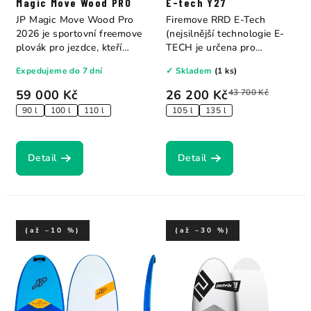
Magic Move Wood PRO
E-tech Y27
JP Magic Move Wood Pro
Firemove RRD E-Tech
2026 je sportovní freemove
(nejsilnější technologie E-
plovák pro jezdce, kteří
TECH je určena pro
chtějí...
začínající...
Expedujeme do 7 dní
✓ Skladem
(1 ks)
59 000 Kč
26 200 Kč
43 700 Kč
90 l
100 l
110 l
105 l
135 l
Detail
Detail
(až –10 %)
(až –30 %)