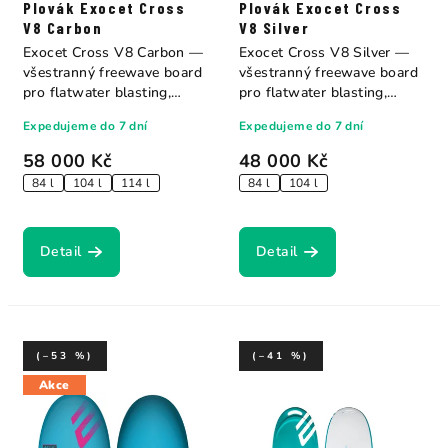
Plovák Exocet Cross
Plovák Exocet Cross
V8 Carbon
V8 Silver
Exocet Cross V8 Carbon —
Exocet Cross V8 Silver —
všestranný freewave board
všestranný freewave board
pro flatwater blasting,
pro flatwater blasting,
bump &...
bump &...
Expedujeme do 7 dní
Expedujeme do 7 dní
58 000 Kč
48 000 Kč
84 l
104 l
114 l
84 l
104 l
Detail
Detail
(–53 %)
(–41 %)
Akce