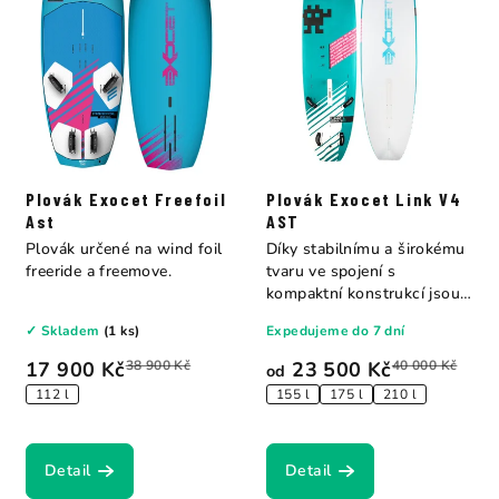
Plovák Exocet Freefoil
Plovák Exocet Link V4
Ast
AST
Plovák určené na wind foil
Díky stabilnímu a širokému
freeride a freemove.
tvaru ve spojení s
kompaktní konstrukcí jsou
naše prkna...
✓ Skladem
(1 ks)
Expedujeme do 7 dní
17 900 Kč
38 900 Kč
23 500 Kč
40 000 Kč
od
112 l
155 l
175 l
210 l
Detail
Detail