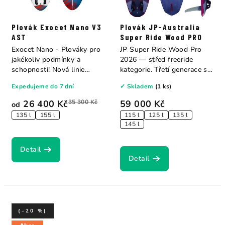
Plovák Exocet Nano V3
Plovák JP-Australia
AST
Super Ride Wood PRO
Exocet Nano - Plováky pro
JP Super Ride Wood Pro
jakékoliv podmínky a
2026 — střed freeride
schopnosti! Nová linie
kategorie. Třetí generace s
plováků...
přepracovanými...
Expedujeme do 7 dní
✓ Skladem
(1 ks)
26 400 Kč
35 300 Kč
59 000 Kč
od
135 l
155 l
115 l
125 l
135 l
145 l
Detail
Detail
(–20 %)