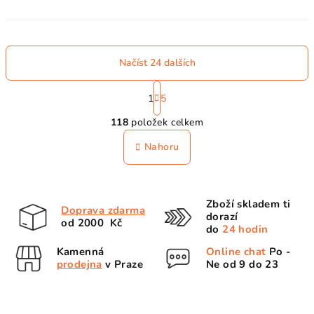
Načíst 24 dalších
S
t
1
5
O
r
118
položek celkem
á
v
n
l
Nahoru
k
á
o
d
v
a
á
Zboží skladem ti
n
c
Doprava zdarma
dorazí
í
od 2000 Kč
í
do
24 hodin
p
Kamenná
Online chat
Po -
r
prodejna
v Praze
Ne od 9 do 23
v
k
y