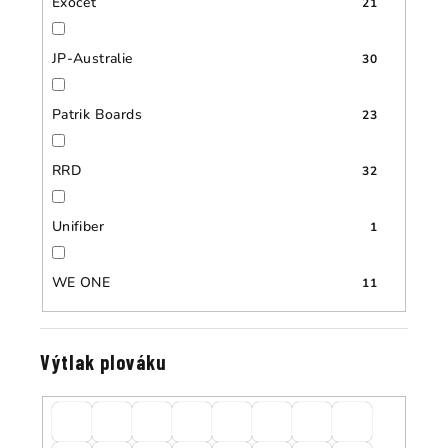
Exocet
21
JP-Australie
30
Patrik Boards
23
RRD
32
Unifiber
1
WE ONE
11
Výtlak plováku