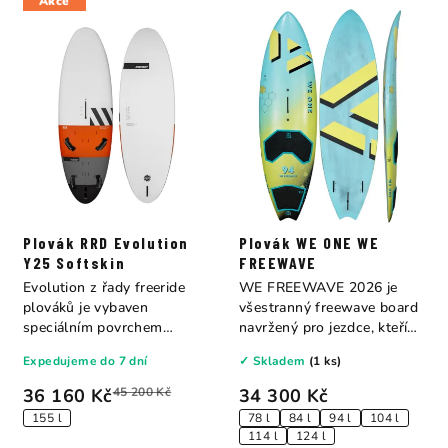
Akce
Plovák RRD Evolution
Plovák WE ONE WE
Y25 Softskin
FREEWAVE
Evolution z řady freeride
WE FREEWAVE 2026 je
plováků je vybaven
všestranný freewave board
speciálním povrchem
navržený pro jezdce, kteří
Softskin (měkký povrh)...
nechtějí volit...
Expedujeme do 7 dní
✓ Skladem
(1 ks)
36 160 Kč
45 200 Kč
34 300 Kč
155 l
78 l
84 l
94 l
104 l
114 l
124 l