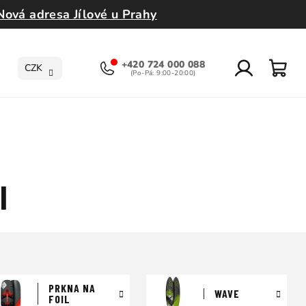
Nová adresa Jílové u Prahy
+420 724 000 088
CZK
Přihlášení
Nák
koší
l
PRKNA NA
WAVE
FOIL