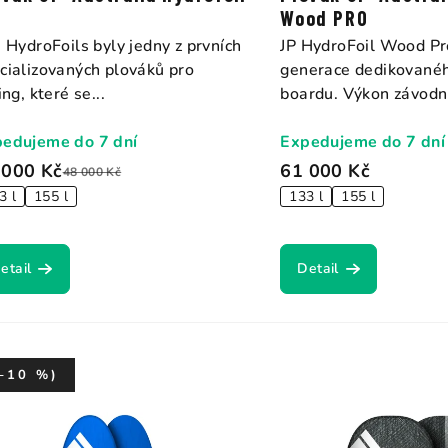
Wood PRO
s HydroFoils byly jedny z prvních
JP HydroFoil Wood P
cializovaných plováků pro
generace dedikovanéh
ing, které se...
boardu. Výkon závodní
edujeme do 7 dní
Expedujeme do 7 dní
 000 Kč
61 000 Kč
48 000 Kč
3 l
155 l
133 l
155 l
etail
Detail
–10 %)