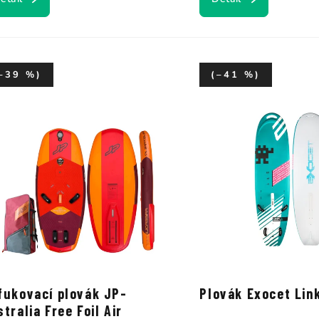
–39 %)
(–41 %)
fukovací plovák JP-
Plovák Exocet Lin
tralia Free Foil Air