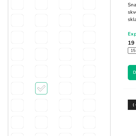
Sna
skv
skl
Exp
19
15
D
(