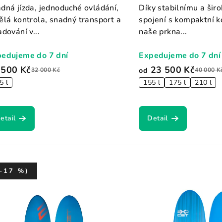
dná jízda, jednoduché ovládání,
Díky stabilnímu a šir
ělá kontrola, snadný transport a
spojení s kompaktní k
adování v...
naše prkna...
edujeme do 7 dní
Expedujeme do 7 dní
 500 Kč
23 500 Kč
od
32 000 Kč
40 000 K
5 l
155 l
175 l
210 l
etail
Detail
–17 %)