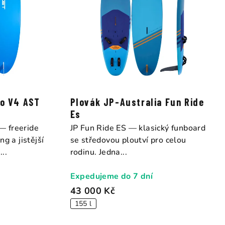
no V4 AST
Plovák JP-Australia Fun Ride
Es
— freeride
JP Fun Ride ES — klasický funboard
g a jistější
se středovou ploutví pro celou
..
rodinu. Jedna...
Expedujeme do 7 dní
43 000 Kč
155 l