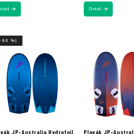
etail
Detail
–50 %)
ovák JP-Australia Hydrofoil
Plovák JP-Austral