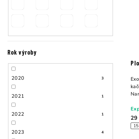
Rok výroby
Pl
2020
3
Exo
kač
Nan
2021
1
Exp
2022
1
29
15
2023
4