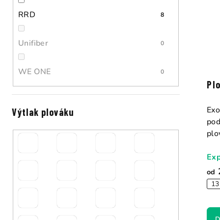
d
RRD
8
u
Unifiber
0
k
t
WE ONE
0
ů
Pl
Exo
Výtlak plováku
pod
plo
Exp
od
13
D