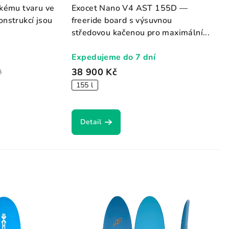
okému tvaru ve
Exocet Nano V4 AST 155D —
onstrukcí jsou
freeride board s výsuvnou
středovou kačenou pro maximální...
Expedujeme do 7 dní
38 900 Kč
č
155 l
Detail