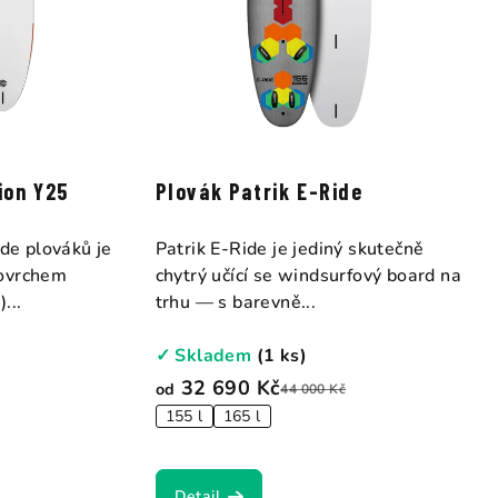
ion Y25
Plovák Patrik E-Ride
ide plováků je
Patrik E-Ride je jediný skutečně
povrchem
chytrý učící se windsurfový board na
...
trhu — s barevně...
✓ Skladem
(1 ks)
32 690 Kč
od
44 000 Kč
155 l
165 l
Detail