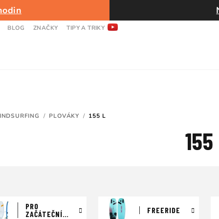
hodin
BLOG
ZNAČKY
TIPY A TRIKY
INDSURFING
/
PLOVÁKY
/
155 L
155 
PRO
FREERIDE
ZAČÁTEČNÍKA