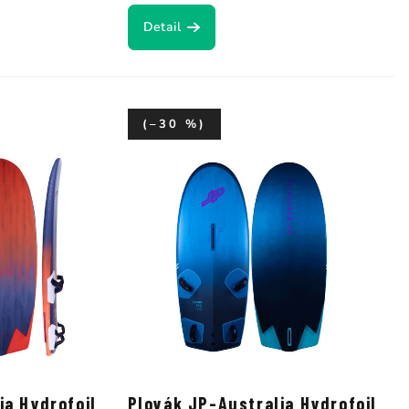
Detail
(–30 %)
ia Hydrofoil
Plovák JP-Australia Hydrofoil