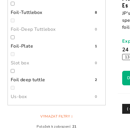
Es
Foil-Tuttlebox
8
JP'
spe
foil
Foil-Deep Tuttlebox
0
Exp
Foil-Plate
1
24
13
Slot box
0
D
Foil deep tuttle
2
Us-box
0
(
VYMAZAT FILTRY
Položek k zobrazení:
21