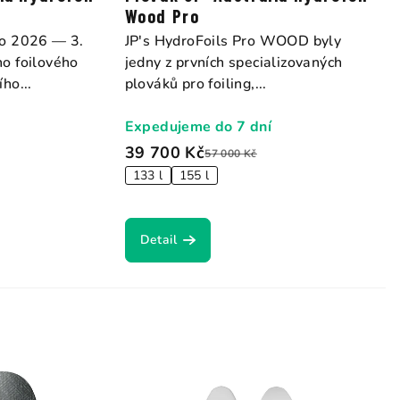
Wood Pro
ro 2026 — 3.
JP's HydroFoils Pro WOOD byly
o foilového
jedny z prvních specializovaných
ho...
plováků pro foiling,...
Expedujeme do 7 dní
39 700 Kč
57 000 Kč
133 l
155 l
Detail