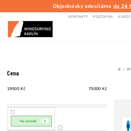
Přejít
Objednávky odesíláme
do 24 
na
obsah
KONTAKTY
PŮJČOVNA
KURZY
P
/
W
DOMŮ
Cena
o
s
19500
Kč
75000
Kč
t
r
a
Na skladě
1