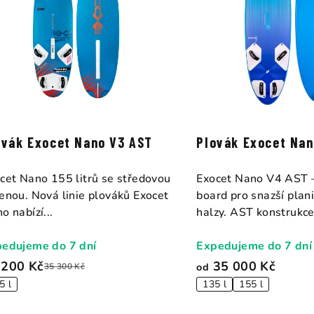
ovák Exocet Nano V3 AST
Plovák Exocet Na
cet Nano 155 litrů se středovou
Exocet Nano V4 AST 
enou. Nová linie plováků Exocet
board pro snazší planin
o nabízí...
halzy. AST konstrukce.
edujeme do 7 dní
Expedujeme do 7 dní
 200 Kč
35 000 Kč
od
35 300 Kč
5 l
135 l
155 l