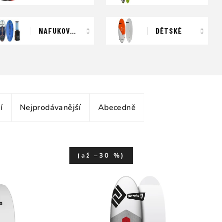
NAFUKOVACÍ
DĚTSKÉ
í
Nejprodávanější
Abecedně
(až –30 %)