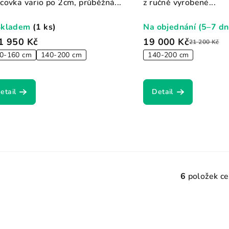
covka vario po 2cm, průběžná...
z ručně vyrobené...
Skladem
(1 ks)
Na objednání (5–7 dn
1 950 Kč
19 000 Kč
21 200 Kč
0-160 cm
140-200 cm
140-200 cm
etail
Detail
6
položek c
O
v
l
á