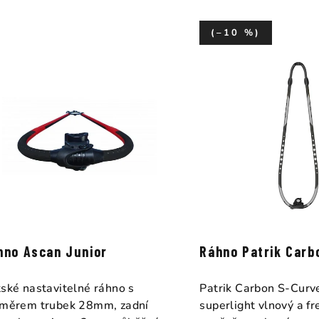
(–10 %)
hno Ascan Junior
Ráhno Patrik Carb
ské nastavitelné ráhno s
Patrik Carbon S-Cur
měrem trubek 28mm, zadní
superlight vlnový a f