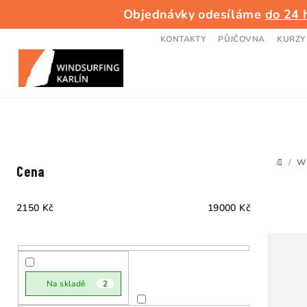
Přejít
Objednávky odesíláme
do 24 
na
obsah
KONTAKTY
PŮJČOVNA
KURZY
P
/
W
DOMŮ
Cena
o
s
2150
Kč
19000
Kč
t
r
a
Na skladě
2