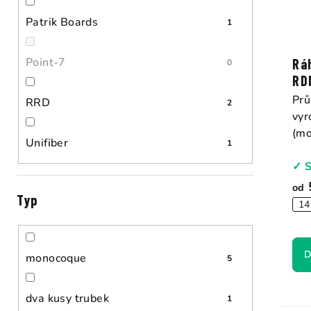
k
Patrik Boards
1
t
ů
Point-7
Rá
0
RD
Prů
RRD
2
vyr
(mo
Unifiber
1
✓ 
od
Typ
14
D
monocoque
5
dva kusy trubek
1