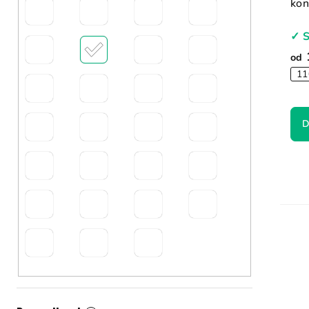
kon
✓ 
od
11
D