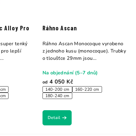
 Alloy Pro
Ráhno Ascan
super tenký
Ráhno Ascan Monocoque vyrobeno
pro lepší
z jednoho kusu (monocoque). Trubky
..
o tloušťce 29mm jsou...
Na objednání (5–7 dnů)
4 050 Kč
od
 cm
140-200 cm
160-220 cm
 cm
180-240 cm
Detail