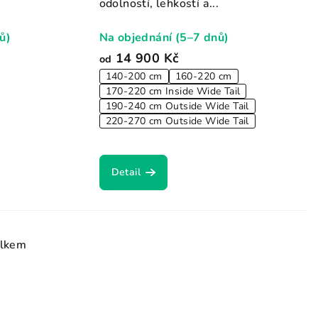
odolností, lehkostí a...
ů)
Na objednání (5–7 dnů)
14 900 Kč
od
140-200 cm
160-220 cm
170-220 cm Inside Wide Tail
190-240 cm Outside Wide Tail
220-270 cm Outside Wide Tail
Detail
elkem