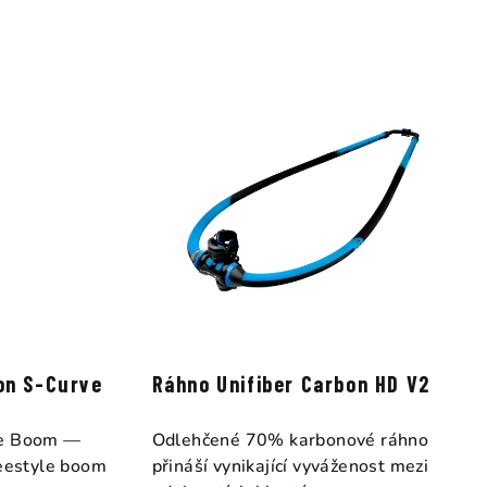
on S-Curve
Ráhno Unifiber Carbon HD V2
ve Boom —
Odlehčené 70% karbonové ráhno
reestyle boom
přináší vynikající vyváženost mezi