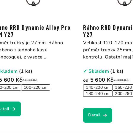
d
u
k
hno RRD Dynamic Alloy Pro
Ráhno RRD Dynamic
t
M Y27
Y27
měr trubky je 27mm. Ráhno
Velikost 120-170 má 
ů
obeno z jednoho kusu
průměr trubky 25mm, 
nocoque), z vysoce...
kontrolu. Ostatní mají.
Skladem
(1 ks)
✓ Skladem
(1 ks)
5 600 Kč
5 600 Kč
od
7 000 Kč
7 000 Kč
0-200 cm
160-220 cm
140-200 cm
160-220
180-240 cm
200-260
etail
Detail