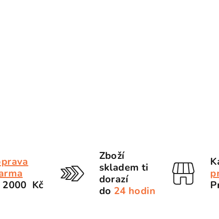
Zboží
prava
K
skladem ti
arma
p
dorazí
 2000 Kč
P
do
24 hodin