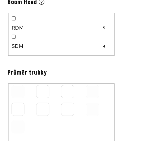
Boom Head
?
RDM
5
SDM
4
Průměr trubky