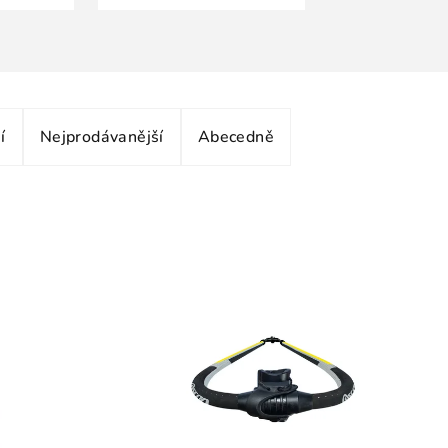
í
Nejprodávanější
Abecedně