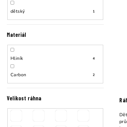
dětský
1
Materiál
Hliník
4
Carbon
2
Velikost ráhna
Rá
Dět
prů