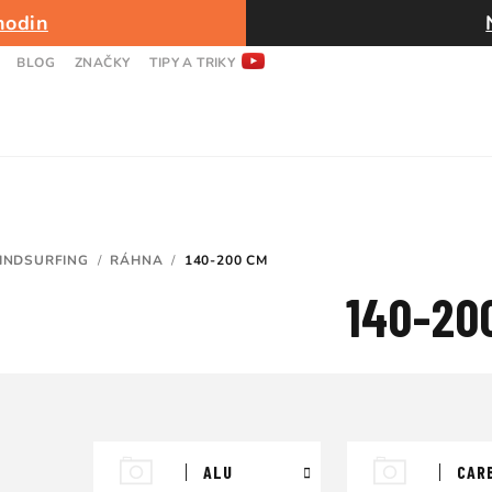
hodin
BLOG
ZNAČKY
TIPY A TRIKY
INDSURFING
/
RÁHNA
/
140-200 CM
140-20
ALU
CAR