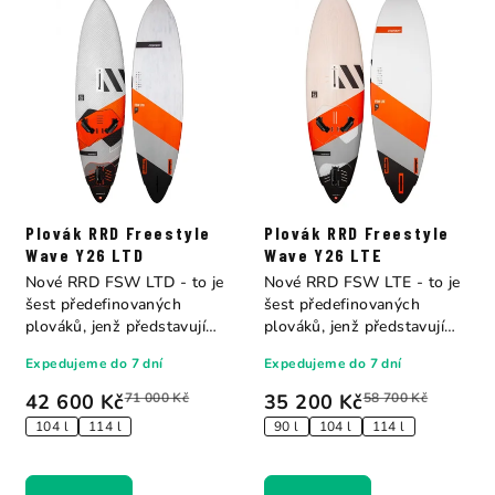
Plovák RRD Freestyle
Plovák RRD Freestyle
Wave Y26 LTD
Wave Y26 LTE
Nové RRD FSW LTD - to je
Nové RRD FSW LTE - to je
šest předefinovaných
šest předefinovaných
plováků, jenž představují
plováků, jenž představují
zatím vrchol...
zatím vrchol...
Expedujeme do 7 dní
Expedujeme do 7 dní
42 600 Kč
71 000 Kč
35 200 Kč
58 700 Kč
104 l
114 l
90 l
104 l
114 l