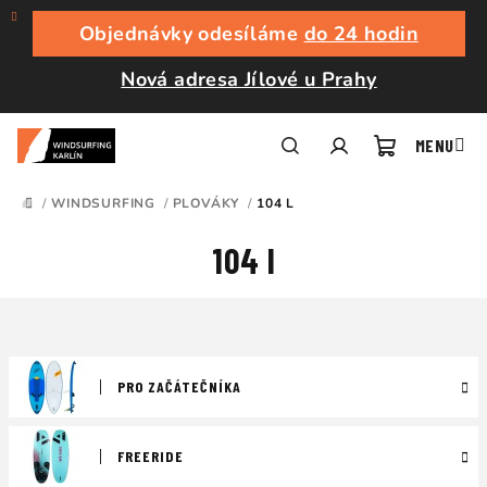
Přejít
na
Objednávky odesíláme
do 24 hodin
obsah
Nová adresa Jílové u Prahy
Nákupní
Hledat
Přihlášení
/
WINDSURFING
/
PLOVÁKY
/
104 L
DOMŮ
košík
104 l
PRO ZAČÁTEČNÍKA
FREERIDE