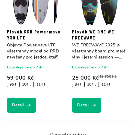
Plovák RRD Powermove
Plovák WE ONE WE
Y30 LTE
FREEWAVE
Objevte Powerwave LTE,
WE FREEWAVE 2025 je
všestranný model od RRD,
všestranný board pro malé
navržený pro jezdce, kteří
vlny i jezerní session —
potřebují...
brzké...
Expedujeme do 7 dní
Expedujeme do 7 dní
59 000 Kč
25 000 Kč
48 600 Kč
96 l
104 l
114 l
84 l
104 l
114 l
Detail
Detail