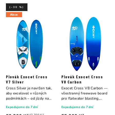
(–30 %)
Akce
Plovák Exocet Cross
Plovák Exocet Cross
V7 Silver
V8 Carbon
Cross Silver je navržen tak,
Exocet Cross V8 Carbon —
aby exceloval v různých
všestranný freewave board
podmínkách – od jízdy na
pro flatwater blasting,
rovné...
bump &...
Expedujeme do 7 dní
Expedujeme do 7 dní