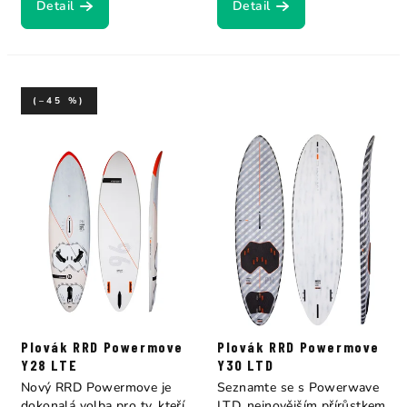
Detail
Detail
(–45 %)
Plovák RRD Powermove
Plovák RRD Powermove
Y28 LTE
Y30 LTD
Nový RRD Powermove je
Seznamte se s Powerwave
dokonalá volba pro ty, kteří
LTD, nejnovějším přírůstkem