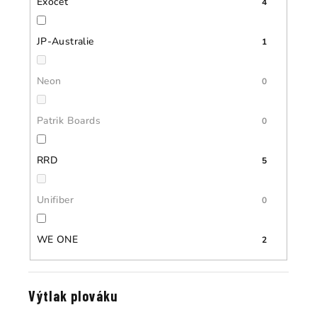
Exocet
4
JP-Australie
1
Neon
0
Patrik Boards
0
RRD
5
Unifiber
0
WE ONE
2
Výtlak plováku