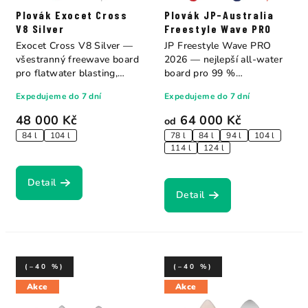
Plovák Exocet Cross
Plovák JP-Australia
V8 Silver
Freestyle Wave PRO
Exocet Cross V8 Silver —
JP Freestyle Wave PRO
všestranný freewave board
2026 — nejlepší all-water
pro flatwater blasting,
board pro 99 %
bump &...
rekreačních...
Expedujeme do 7 dní
Expedujeme do 7 dní
48 000 Kč
64 000 Kč
od
84 l
104 l
78 l
84 l
94 l
104 l
114 l
124 l
Detail
Detail
(–40 %)
(–40 %)
Akce
Akce