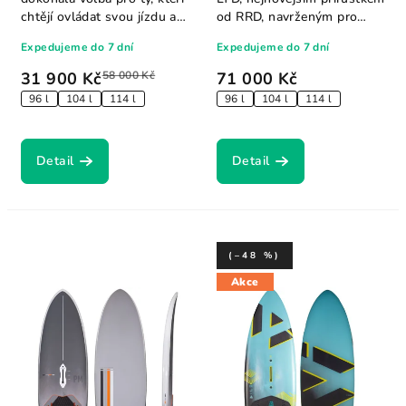
chtějí ovládat svou jízdu a
od RRD, navrženým pro
zlepšit...
jezdce, kteří...
Expedujeme do 7 dní
Expedujeme do 7 dní
31 900 Kč
58 000 Kč
71 000 Kč
96 l
104 l
114 l
96 l
104 l
114 l
Detail
Detail
(–48 %)
Akce