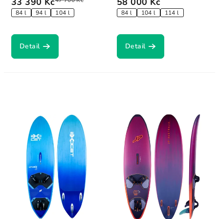
33 390 Kč
47 700 Kč
58 000 Kč
84 l
94 l
104 l
84 l
104 l
114 l
Detail
Detail