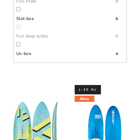
Foil-Plate
0
Slot box
6
Foil deep tuttle
0
Us-box
4
(–30 %)
Akce