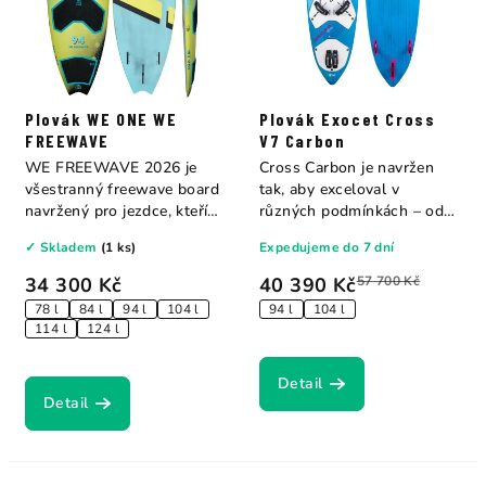
Plovák WE ONE WE
Plovák Exocet Cross
FREEWAVE
V7 Carbon
WE FREEWAVE 2026 je
Cross Carbon je navržen
všestranný freewave board
tak, aby exceloval v
navržený pro jezdce, kteří
různých podmínkách – od
nechtějí volit...
jízdy na rovné...
✓ Skladem
(1 ks)
Expedujeme do 7 dní
34 300 Kč
40 390 Kč
57 700 Kč
78 l
84 l
94 l
104 l
94 l
104 l
114 l
124 l
Detail
Detail