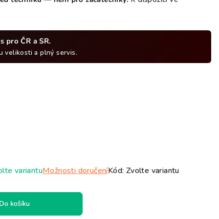
vězdiček.
ds pro ČR a SR.
 velikosti a plný servis.
lte variantu
Možnosti doručení
Kód:
Zvolte variantu
Do košíku