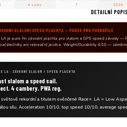
í
4 cams
7
2026
DETAILNÍ POPI
ÁVODNÍ SLALOM/SPEED PLACHTA — POUZE PRO POKROČILÉ
e LA je pure fin závodní plachta pro slalom a GPS speed závody — 
začátečníky ani rekreační jezdce. Weight/Durability 4/10 — záměrn
CE LA · ZÁVODNÍ SLALOM / SPEED PLACHTA
st slalom a speed sail.
ect. 4 cambery. PWA reg.
světově rekordní a titulem ověnčené Race+. LA = Low Aspec
álou sílu. Acceleration 10/10, top speed 10/10, average sp