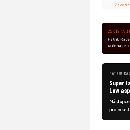
Závodn
⚠ ČISTÁ Z
Patrik Rac
určena pro 
PATRIK RA
Super fa
Low asp
Nástupce 
pro neust