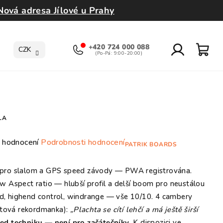
Nová adresa Jílové u Prahy
+420 724 000 088
CZK
Přihlášení
Nák
koší
LA
růměrné
 hodnocení
Podrobnosti hodnocení
PATRIK BOARDS
odnocení
roduktu
ta pro slalom a GPS speed závody — PWA registrována.
e
 Aspect ratio — hlubší profil a delší boom pro neustálou
,0
eed, highend control, windrange — vše 10/10. 4 cambery
ětová rekordmanka):
„Plachta se cítí lehčí a má ještě širší
ed techniku — není pro začátečníky.
K dispozici ve