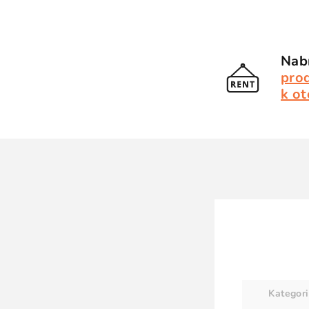
Nabí
pro
k ot
Kategor