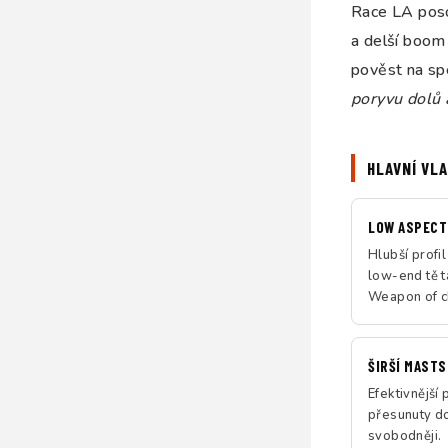
Race LA poso
a delší boom 
pověst na sp
poryvu dolů 
HLAVNÍ VL
LOW ASPECT 
Hlubší profi
low-end tě t
Weapon of c
ŠIRŠÍ MASTS
Efektivnější 
přesunuty d
svobodněji.