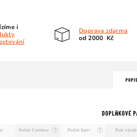
zíme i
Doprava zdarma
dukty
od 2000 Kč
estování
POPI
DOPLŇKOVÉ P
ie
:
Počet Cambru
:
?
Počet Spir
:
?
Rok výrob