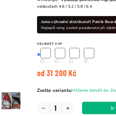
h
velikostech 4.6 / 5.2 / 5.8 / 6.4.
Jsme výhradní distributoři Patrik Boar
Nejlepší ceny, osobní poradenství při výběru
VELIKOST V M²
od
31 200 Kč
Měrná
cena:
Zvolte variantu
Můžeme doručit do:
Zvo
−
+