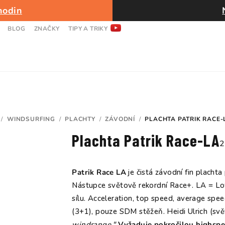
hodin
BLOG
ZNAČKY
TIPY A TRIKY
/
WINDSURFING
/
PLACHTY
/
ZÁVODNÍ
/
PLACHTA PATRIK RACE-
OMŮ
Plachta Patrik Race-LA
P
2
h
p
Patrik Race LA
je čistá závodní fin plach
j
Nástupce světově rekordní Race+. LA = Low
5
sílu. Acceleration, top speed, average sp
z
(3+1), pouze SDM stěžeň. Heidi Ulrich (sv
5
windrange."
Vyžaduje pokročilou highspe