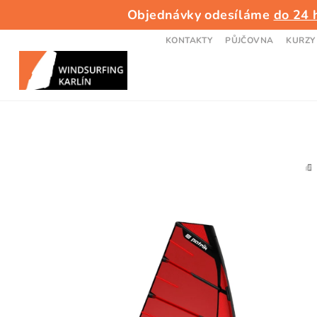
Přejít
Objednávky odesíláme
do 24 
na
obsah
KONTAKTY
PŮJČOVNA
KURZY
D