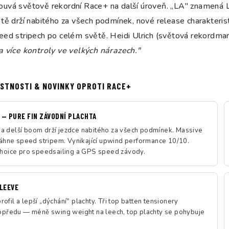
uvá světově rekordní Race+ na další úroveň. „LA" znamená L
tě drží nabitého za všech podmínek, nové release charakterist
eed stripech po celém světě. Heidi Ulrich (světová rekordma
a více kontroly ve velkých nárazech."
ASTNOSTI & NOVINKY OPROTI RACE+
— PURE FIN ZÁVODNÍ PLACHTA
l a delší boom drží jezdce nabitého za všech podmínek. Massive
áhne speed stripem. Vynikající upwind performance 10/10.
hoice pro speedsailing a GPS speed závody.
LEEVE
profil a lepší „dýchání" plachty. Tři top batten tensionery
opředu — méně swing weight na leech, top plachty se pohybuje