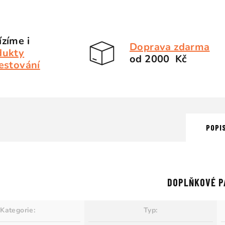
zíme i
Doprava zdarma
dukty
od 2000 Kč
estování
POPI
DOPLŇKOVÉ P
Kategorie
:
Typ
: