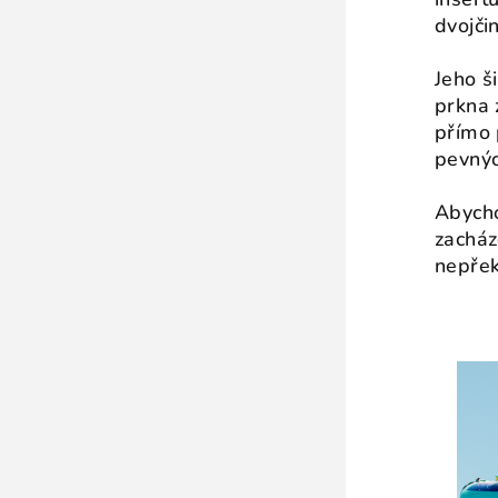
dvojči
Jeho ši
prkna 
přímo 
pevnýc
Abycho
zacház
nepřek