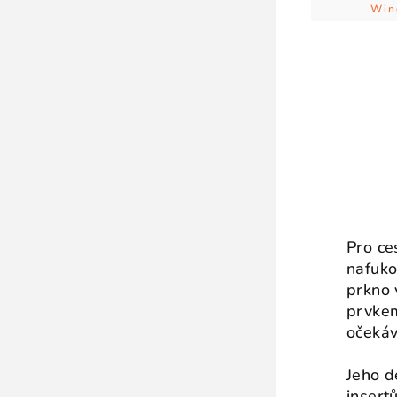
Win
Pro ce
nafuko
prkno 
prvkem
očekáv
Jeho d
insert