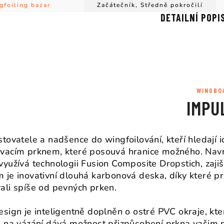
gfoiling bazar
Začátečník, Středně pokročilí
DETAILNÍ POPI
WINGBO
IMPU
stovatele a nadšence do wingfoilování, kteří hledají i
vacím prknem, které posouvá hranice možného. Navrž
využívá technologii Fusion Composite Dropstich, zajišť
 je inovativní dlouhá karbonová deska, díky které p
ali spíše od pevných prken.
esign je inteligentně doplněn o ostré PVC okraje, kter
ů na vázání dává možnost přizpůsobení prkna vašim 