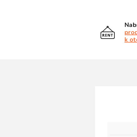
Nabí
pro
k ot