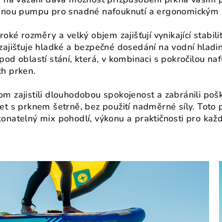
nnou pumpu pro snadné nafouknutí a ergonomickým 
roké rozměry a velký objem zajišťují vynikající stabili
zajišťuje hladké a bezpečné dosedání na vodní hlad
pod oblastí stání, která, v kombinaci s pokročilou nafu
h prken.
m zajistili dlouhodobou spokojenost a zabránili poš
et s prknem šetrně, bez použití nadměrné síly. Toto p
onatelný mix pohodlí, výkonu a praktičnosti pro ka