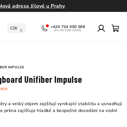
Nová adresa Jílové u Prahy
+420 724 000 088
CZK
Přihlášení
Nák
koší
BER IMPULSE
gboard Unifiber Impulse
IBER
y a velký objem zajišťují vynikající stabilitu a usnadňují
ose prkna zajišťuje hladké a bezpečné dosedání na vodní