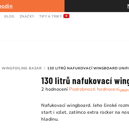
hodin
BLOG
ZNAČKY
TIPY A TRIKY
WINGFOILING BAZAR
/
130 LITRŮ NAFUKOVACÍ WINGBOARD UNIFI
130 litrů nafukovací win
Průměrné
2 hodnocení
Podrobnosti hodnocení
UNIF
hodnocení
produktu
Nafukovací wingboard. Jeho široké rozměr
je
start i vzlet, zatímco extra rocker na n
4,5
hladinu.
z