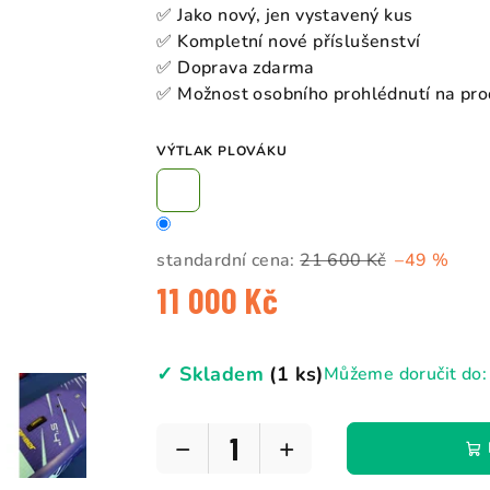
5
✅ Jako nový, jen vystavený kus
hvězdiček.
✅ Kompletní nové příslušenství
✅ Doprava zdarma
✅ Možnost osobního prohlédnutí na pro
VÝTLAK PLOVÁKU
standardní cena:
21 600 Kč
–49 %
11 000 Kč
Měrná
cena:
✓ Skladem
(1 ks)
Můžeme doručit do:
−
+