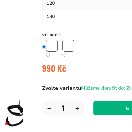
120
140
VELIKOST
990 Kč
Měrná
cena:
Zvolte variantu
Můžeme doručit do:
Zv
−
+