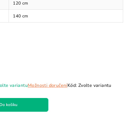
hvězdiček.
120 cm
140 cm
olte variantu
Možnosti doručení
Kód:
Zvolte variantu
Do košíku