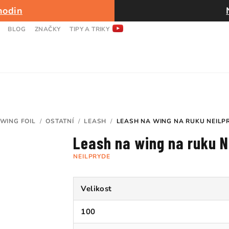
hodin
BLOG
ZNAČKY
TIPY A TRIKY
WING FOIL
/
OSTATNÍ
/
LEASH
/
LEASH NA WING NA RUKU NEILP
MŮ
Leash na wing na ruku N
NEILPRYDE
Velikost
100