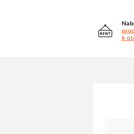
Nabí
pro
k ot