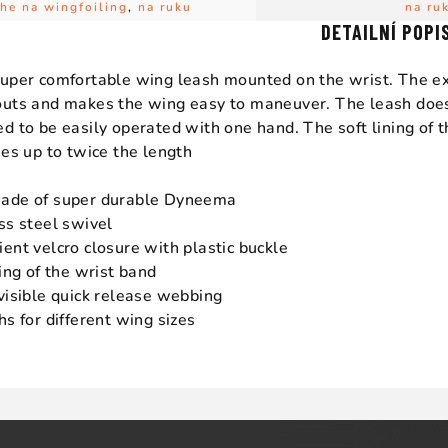
he na wingfoiling
,
na ruku
na ru
DETAILNÍ POPI
uper comfortable wing leash mounted on the wrist. The exte
uts and makes the wing easy to maneuver. The leash does 
d to be easily operated with one hand. The soft lining of 
hes up to twice the length
ade of super durable Dyneema
ss steel swivel
ent velcro closure with plastic buckle
ning of the wrist band
visible quick release webbing
hs for different wing sizes