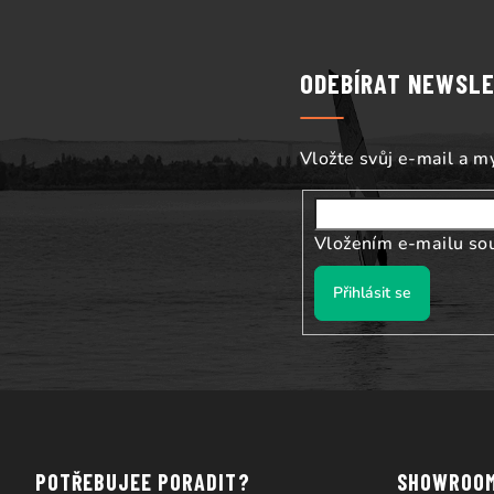
á
p
ODEBÍRAT NEWSL
a
t
Vložte svůj e-mail a 
í
Vložením e-mailu so
Přihlásit se
POTŘEBUJEE PORADIT?
SHOWROO