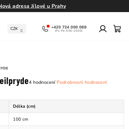
Nová adresa Jílové u Prahy
+420 724 000 088
CZK
Přihlášení
Nák
koší
RYDE
eilpryde
Průměrné
4 hodnocení
Podrobnosti hodnocení
hodnocení
produktu
je
Délka (cm)
5,0
z
100 cm
5