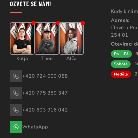
OZVĚTE SE NÁM!
Kudy k nám
Adresa:
Jílové u Pr
254 01
Otevírací 
9
Po – Pá
Kolja
Theo
Alča
1
Sobota
Z
Neděle
+420 724 000 088
+420 775 350 347
+420 603 916 042
WhatsApp