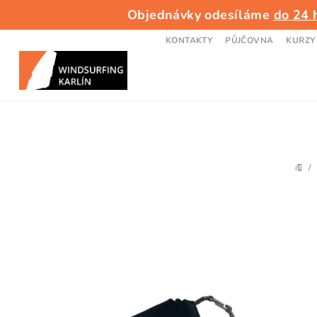
Přejít
Objednávky odesíláme
do 24 
na
obsah
KONTAKTY
PŮJČOVNA
KURZY
/
DO