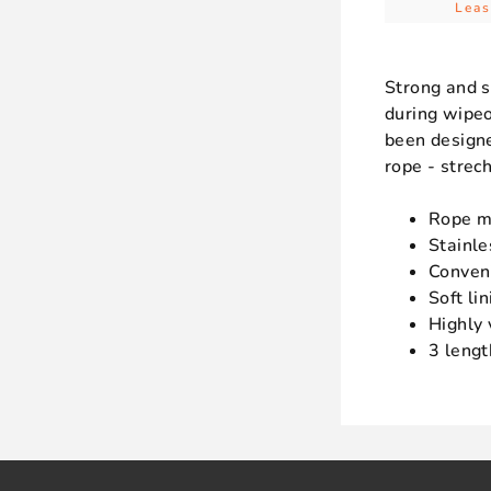
Leas
Strong and s
during wipeo
been designe
rope - strec
Rope m
Stainle
Conveni
Soft li
Highly 
3 lengt