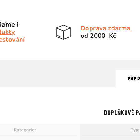
zíme i
Doprava zdarma
dukty
od 2000 Kč
estování
POPI
DOPLŇKOVÉ P
Kategorie
:
Typ
: